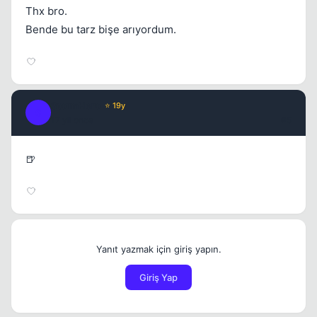
Thx bro.
Bende bu tarz bişe arıyordum.
StormHero
⭐ 19y
S
17 yil once
#5
🍺
Yanıt yazmak için giriş yapın.
Giriş Yap