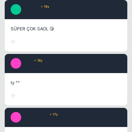
Phantoso
⭐ 18y
P
17 yil once
#2
SÜPER ÇOK SAOL 😘
t3trat
⭐ 18y
T
17 yil once
#3
ty ^^
ImmorTaLGoD
⭐ 17y
I
17 yil once
#4