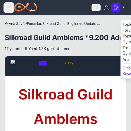
Icerige atla
TR
Ana Sayfa
/
Forumlar
/
Silkroad Genel Bilgiler ve Update Bilgileri
Topl
Foru
Silkroad Guild Amblems *9.200 Adet
Topl
Oyun
Tren
17 yil once
·
5 Yanıt
·
1.3K görüntüleme
Üyel
Ara
Kapat
Chorus
OP
Yönetici
⭐ 19y
Giriş
17 yil once
#1
Kayı
Silkroad Guild
Amblems
Kapat