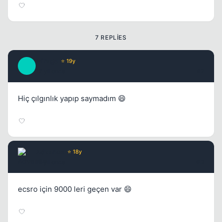
7 REPLIES
Mirage
⭐ 19y
M
17 yil once
#2
Kapat
Hiç çılgınlık yapıp saymadım 😄
Advance
⭐ 18y
17 yil once
#3
ecsro için 9000 leri geçen var 😄