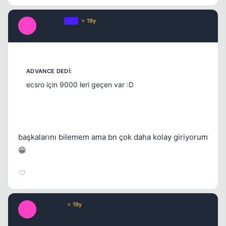
ZikywaL
OP
⭐ 19y
Z
17 yil once
#4
ecsro için 9000 leri geçen var :D
başkalarını bilemem ama bn çok daha kolay giriyorum
😁
EdHardy
⭐ 19y
E
17 yil once
#5