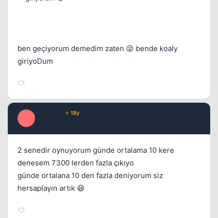
ben geçiyorum demedim zaten 😜 bende koaly
giriyoDum
invaders
⭐ 18y
I
17 yil once
#7
2 senedir oynuyorum günde ortalama 10 kere
denesem 7300 lerden fazla çıkıyo
günde ortalana 10 den fazla deniyorum siz
hersaplayın artık 😆