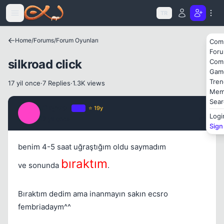
Icerige atla
TR
Home
/
Forums
/
Forum Oyunları
Com
For
silkroad click
Com
Gam
Tren
17 yil once
·
7 Replies
·
1.3K views
Mem
Sear
ZikywaL
OP
⭐ 19y
Z
Logi
17 yil once
#1
Sign
benim 4-5 saat uğraştığım oldu saymadım
bıraktım
ve sonunda
.
Kapat
Bıraktım dedim ama inanmayın sakın ecsro
fembriadaym^^