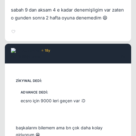
sabah 9 dan aksam 4 e kadar denemişligim var zaten
o gunden sonra 2 hafta oyuna denemedim 😄
Advance
⭐ 18y
17 yil once
#6
ecsro için 9000 leri geçen var :D
başkalarını bilemem ama bn çok daha kolay
giriyorum 😁