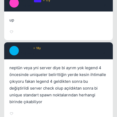
FaR_CRY
OP
⭐ 17y
F
17 yil once
#2
up
2hoT4U
⭐ 18y
2
17 yil once
#3
neptün veya yni server diye bi ayrım yok legend 4
öncesinde uniqueler belirttiğin yerde kesin ihtimalle
çıkıyoru fakan legend 4 geldikten sonra bu
değiştirildi server check olup açıldıktan sonra bi
unique standart spawn noktalarından herhangi
birinde çıkabiliyor