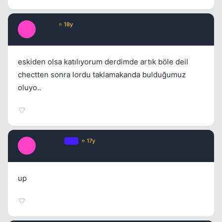
exotic
⭐ 18y
E
17 yil once
#4
eskiden olsa katılıyorum derdimde artık böle deil
chectten sonra lordu taklamakanda bulduğumuz
oluyo..
FaR_CRY
OP
⭐ 17y
F
17 yil once
#5
up