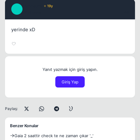
Cynosure
⭐ 19y
C
17 yil once
#6
yerinde xD
Yanıt yazmak için giriş yapın.
Giriş Yap
Paylaş:
Benzer Konular
Gaia 2 saattir check te ne zaman çıkar '_'