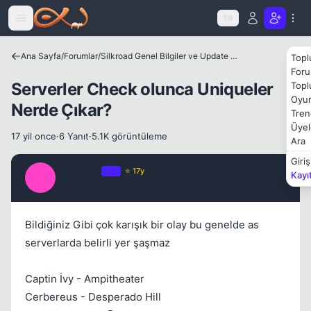
Icerige atla
TR
Ana Sayfa
/
Forumlar
/
Silkroad Genel Bilgiler ve Update Bilgileri
Topl
Foru
Serverler Check olunca Uniqueler
Topl
Kapat
Oyun
Nerde Çıkar?
Tren
Üyel
17 yil once
·
6 Yanıt
·
5.1K görüntüleme
Ara
Giriş
FaR_CRY
OP
⭐ 17y
Kayı
F
17 yil once
#1
Bildiğiniz Gibi çok karışık bir olay bu genelde as
Kapat
serverlarda belirli yer şaşmaz
Captin İvy - Ampitheater
Cerbereus - Desperado Hill