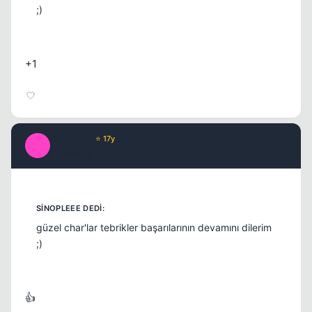
;)
+1
Calamity
⭐ 17y
C
17 yil once
#6
güzel char'lar tebrikler başarılarının devamını dilerim
;)
👍