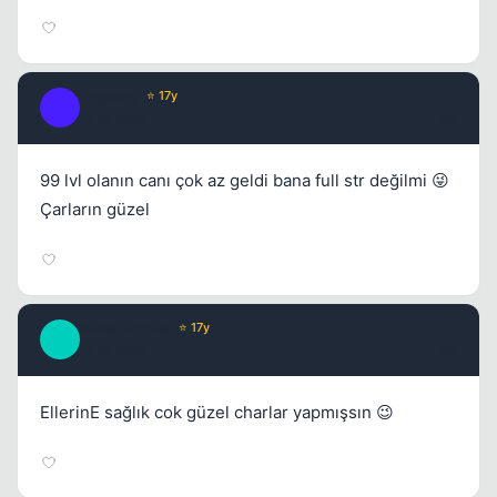
Impossy
⭐ 17y
I
17 yil once
#7
99 lvl olanın canı çok az geldi bana full str değilmi 😜
Çarların güzel
MMe_Nobles
⭐ 17y
M
17 yil once
#8
EllerinE sağlık cok güzel charlar yapmışsın 😉