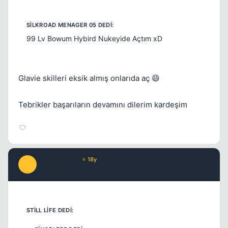
99 Lv Bowum Hybird Nukeyide Açtım xD
Glavie skilleri eksik almış onlarıda aç 😄
Tebrikler başarıların devamını dilerim kardeşim
infusserabLe
⭐ 18y
I
17 yil once
#12