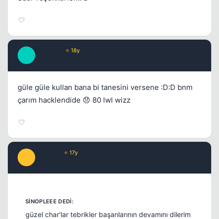
Kapat
RuffLes*
⭐ 18y
R
17 yil once
#4
güle güle kullan bana bi tanesini versene :D:D bnm
çarım hacklendide 😞 80 lwl wizz
Kapat
Still Life
⭐ 17y
S
17 yil once
#5
güzel char'lar tebrikler başarılarının devamını dilerim