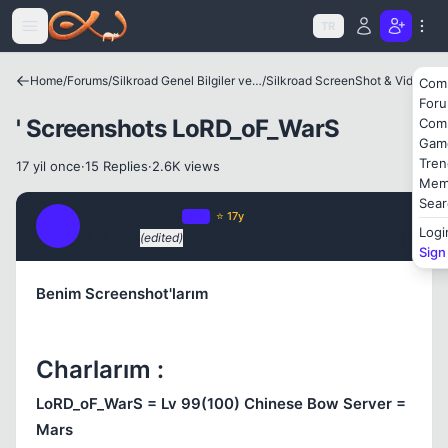
Icerige atla
TR
Kapat
Home
/
Forums
/
Silkroad Genel Bilgiler ve Update Bilgileri
/
Silkroad ScreenShot & Video
Com
For
' Screenshots LoRD_oF_WarS
Com
Gam
Tren
17 yil once
·
15 Replies
·
2.6K views
Mem
Sear
MilitanzStyLe
OP
⭐ 17y
M
Logi
17 yil once
(edited)
#1
Sign
Benim Screenshot'larım
Charlarım :
LoRD_oF_WarS = Lv 99(100) Chinese Bow Server =
Mars