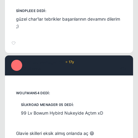
güzel char'lar tebrikler başarılarının devamını dilerim
;)
Silkroad Menager 05
⭐ 17y
S
17 yil once
#14
99 Lv Bowum Hybird Nukeyide Açtım xD
Glavie skilleri eksik almış onlarıda aç 😄