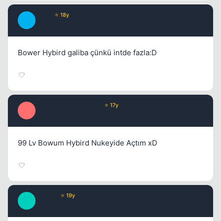
Pride
⭐ 18y
P
17 yil once
#9
Bower Hybird galiba çünkü intde fazla:D
Silkroad Menager 05
⭐ 17y
S
17 yil once
#10
99 Lv Bowum Hybird Nukeyide Açtım xD
Mirage
⭐ 19y
M
17 yil once
#11