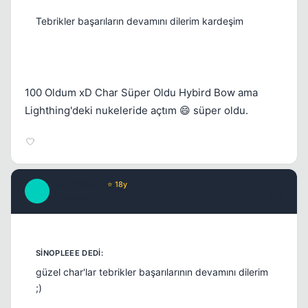
Tebrikler başarıların devamını dilerim kardeşim
100 Oldum xD Char Süper Oldu Hybird Bow ama
Lighthing'deki nukeleride açtım 😄 süper oldu.
_MaGiCiNe_
⭐ 18y
_
17 yil once
#15
güzel char'lar tebrikler başarılarının devamını dilerim
;)