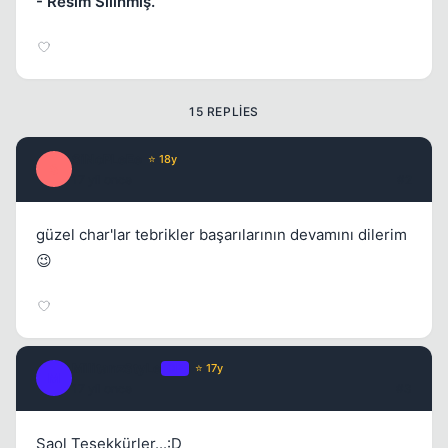
- Resim Silinmiş.
15 REPLIES
SiNoPLeEe
⭐ 18y
S
17 yil once
#2
güzel char'lar tebrikler başarılarının devamını dilerim
😉
MilitanzStyLe
OP
⭐ 17y
M
17 yil once
#3
Saol Teşekkürler...:D