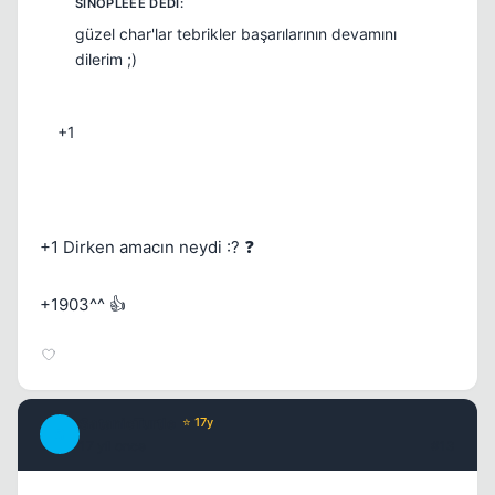
güzel char'lar tebrikler başarılarının devamını
dilerim ;)
+1
+1 Dirken amacın neydi :? ❓
+1903^^ 👍
SatanicTurtle
⭐ 17y
S
17 yil once
#13