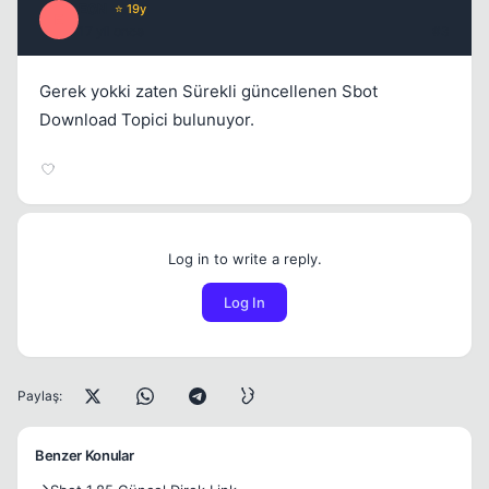
E0N
⭐ 19y
E
17 yil once
#3
Gerek yokki zaten Sürekli güncellenen Sbot
Download Topici bulunuyor.
Log in to write a reply.
Log In
Paylaş:
Benzer Konular