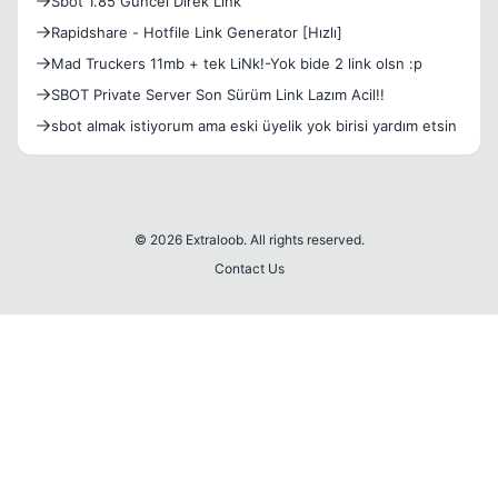
Sbot 1.85 Güncel Direk Link
Rapidshare - Hotfile Link Generator [Hızlı]
Mad Truckers 11mb + tek LiNk!-Yok bide 2 link olsn :p
SBOT Private Server Son Sürüm Link Lazım Acil!!
sbot almak istiyorum ama eski üyelik yok birisi yardım etsin
© 2026 Extraloob. All rights reserved.
Contact Us