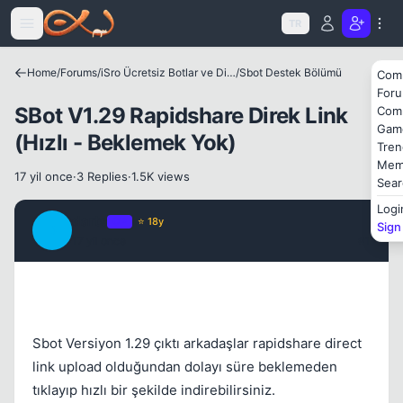
Icerige atla
TR
Home
/
Forums
/
iSro Ücretsiz Botlar ve Diğer Programlar
/
Sbot Destek Bölümü
Com
For
SBot V1.29 Rapidshare Direk Link
Com
Gam
(Hızlı - Beklemek Yok)
Tren
Kapat
Mem
17 yil once
·
3 Replies
·
1.5K views
Sear
Logi
darts
OP
⭐ 18y
Sign
D
17 yil once
#1
Sbot Versiyon 1.29 çıktı arkadaşlar rapidshare direct
link upload olduğundan dolayı süre beklemeden
tıklayıp hızlı bir şekilde indirebilirsiniz.