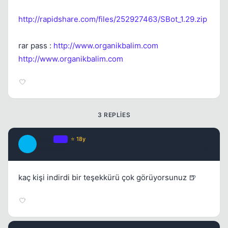
http://rapidshare.com/files/252927463/SBot_1.29.zip
rar pass :
http://www.organikbalim.com
http://www.organikbalim.com
3 REPLIES
darts
OP
⭐ 18y
D
17 yil once
#2
kaç kişi indirdi bir teşekkürü çok görüyorsunuz 🍺