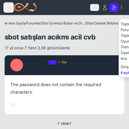
Icerige atla
TR
Kapat
Ana Sayfa
/
Forumlar
/
iSro Ücretsiz Botlar ve Diğer Programlar
/
Sbot Destek Bölümü
Topl
Foru
sbot satışları acıkmı acil cvb
Topl
Oyun
Tren
17 yil once
·
7 Yanıt
·
2.0K görüntüleme
Üyel
Ara
tusunami99
OP
⭐ 19y
T
Giriş
17 yil once
#1
Kapat
Kayı
The password does not contain the required
characters.
Kapat
7 YANIT