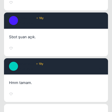
Fre3sTyLe
⭐ 18y
F
17 yil once
#6
Sbot şuan açık.
fener1907
⭐ 19y
F
17 yil once
#7
Hmm tamam.