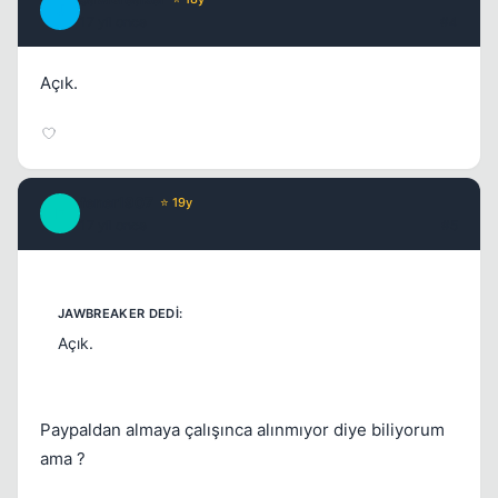
J
17 yil once
#4
Açık.
fener1907
⭐ 19y
F
17 yil once
#5
Açık.
Paypaldan almaya çalışınca alınmıyor diye biliyorum
ama ?