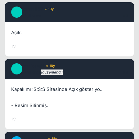
fener1907
⭐ 19y
F
17 yil once
#2
Açık.
magicstaff
⭐ 18y
M
17 yil once
(düzenlendi)
#3
Kapalı mı :S:S:S Sitesinde Açık gösteriyo..
- Resim Silinmiş.
JawBreaker
⭐ 18y