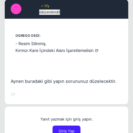
volkanka
⭐ 17y
V
17 yil once
(düzenlendi)
#5
- Resim Silinmiş.
Kırmızı Kare İçindeki Alanı İşaretlemelisin 🍺
Aynen buradaki gibi yapın sorununuz düzelecektir.
Yanıt yazmak için giriş yapın.
Giriş Yap