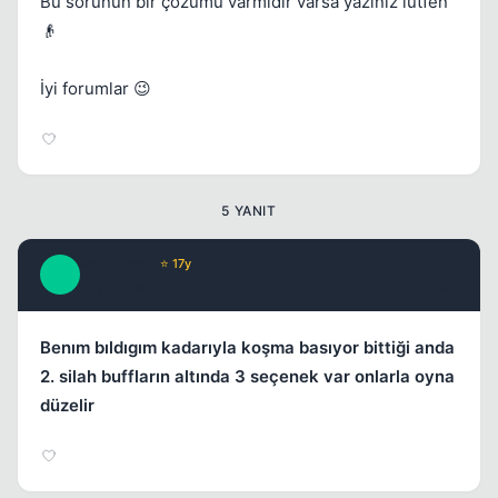
Bu sorunun bir çözümü varmıdır varsa yazınız lütfen
👴
İyi forumlar 😉
5 YANIT
BadAngeL
⭐ 17y
B
17 yil once
#2
Benım bıldıgım kadarıyla koşma basıyor bittiği anda
2. silah buffların altında 3 seçenek var onlarla oyna
düzelir