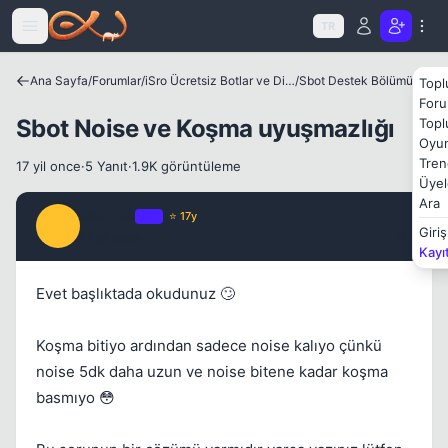
Icerige atla
TR
Kapat
Ana Sayfa
/
Forumlar
/
iSro Ücretsiz Botlar ve Diğer Programlar
/
Sbot Destek Bölümü
Topl
Foru
Sbot Noise ve Koşma uyuşmazlığı
Topl
Oyun
Tren
17 yil once
·
5 Yanıt
·
1.9K görüntüleme
Üyel
Ara
BrKTrM
OP
⭐ 17y
B
Giriş
17 yil once
#1
Kayı
Evet başlıktada okudunuz 🙄
Koşma bitiyo ardından sadece noise kalıyo çünkü
noise 5dk daha uzun ve noise bitene kadar koşma
basmıyo 😳
Kapat