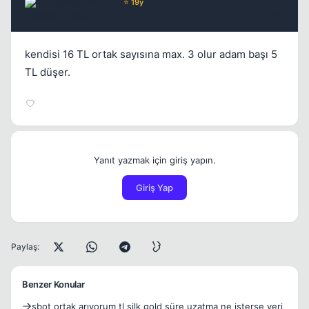
Chorus
Yönetici
⭐ 19y
17 yil once
#2
kendisi 16 TL ortak sayısına max. 3 olur adam başı 5
TL düşer.
Yanıt yazmak için giriş yapın.
Giriş Yap
Paylaş:
Benzer Konular
sbot ortak arıyorum tl silk gold süre uzatma ne isterse veri