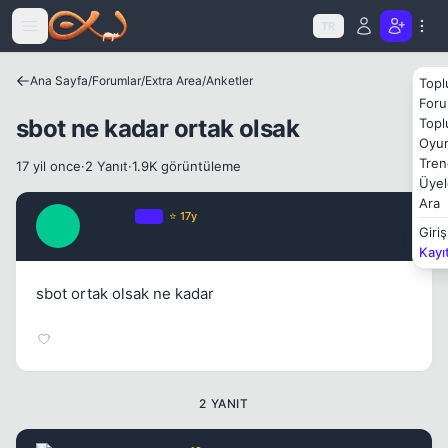
Icerige atla
TR
Ana Sayfa
/
Forumlar
/
Extra Area
/
Anketler
Topl
Foru
sbot ne kadar ortak olsak
Topl
Oyun
Tren
17 yil once
·
2 Yanıt
·
1.9K görüntüleme
Üyel
Ara
lolo926
OP
⭐ 17y
L
Giriş
17 yil once
#1
Kayı
sbot ortak olsak ne kadar
2 YANIT