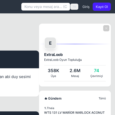
Giriş
Kayıt Ol
TR
E
ExtraLoob
ExtraLoob Oyun Topluluğu
#1
358K
2.6M
74
kan abi duy sesimi
Üye
Mesaj
Çevrimiçi
🔥 Gündem
Tümü
1.
Theia
WTS 131 LV WARİOR WARLOCK ACONUT