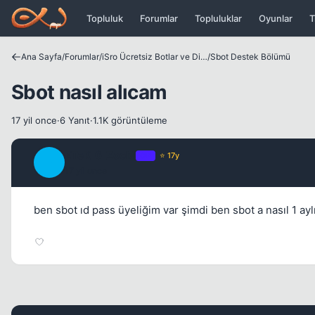
Icerige atla
Topluluk
Forumlar
Topluluklar
Oyunlar
T
Ana Sayfa
/
Forumlar
/
iSro Ücretsiz Botlar ve Diğer Programlar
/
Sbot Destek Bölümü
Sbot nasıl alıcam
17 yil once
·
6 Yanıt
·
1.1K görüntüleme
ETeK_6_ZooM
OP
⭐ 17y
E
17 yil once
ben sbot ıd pass üyeliğim var şimdi ben sbot a nasıl 1 ay