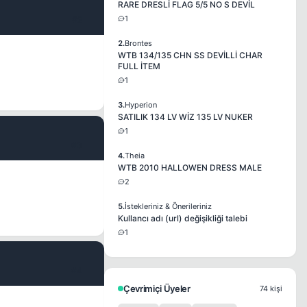
RARE DRESLİ FLAG 5/5 NO S DEVİL
1
#2
2.
Brontes
WTB 134/135 CHN SS DEVİLLİ CHAR
FULL İTEM
1
3.
Hyperion
SATILIK 134 LV WİZ 135 LV NUKER
1
#3
4.
Theia
WTB 2010 HALLOWEN DRESS MALE
2
5.
İstekleriniz & Önerileriniz
Kullancı adı (url) değişikliği talebi
1
#4
Çevrimiçi Üyeler
74 kişi