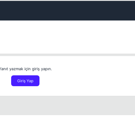
İptal
Bounty Koy
Yanıt yazmak için giriş yapın.
Giriş Yap