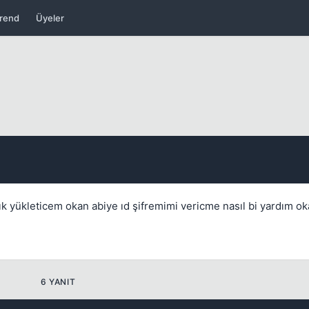
rend
Üyeler
lık yükleticem okan abiye ıd şifremimi vericme nasıl bi yardım o
Kapat
6 YANIT