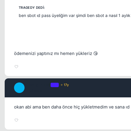
ben sbot ıd pass üyeliğim var şimdi ben sbot a nasıl 1 aylı
ödemenizi yaptınız mı hemen yükleriz 😘
ETeK_6_ZooM
OP
⭐ 17y
E
17 yil once
okan abi ama ben daha önce hiç yükletmedim ve sana ıd 