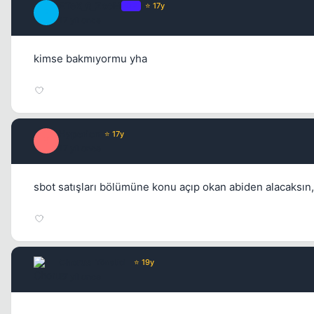
ETeK_6_ZooM
OP
⭐ 17y
E
17 yil once
kimse bakmıyormu yha
Hyperion
⭐ 17y
H
17 yil once
sbot satışları bölümüne konu açıp okan abiden alacaksın, 
Chorus
Yönetici
⭐ 19y
17 yil once