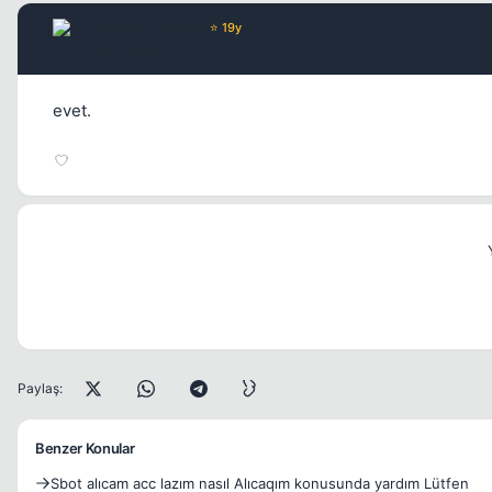
Chorus
Yönetici
⭐ 19y
17 yil once
evet.
Paylaş:
Benzer Konular
Sbot alıcam acc lazım nasıl Alıcaqım konusunda yardım Lütfen