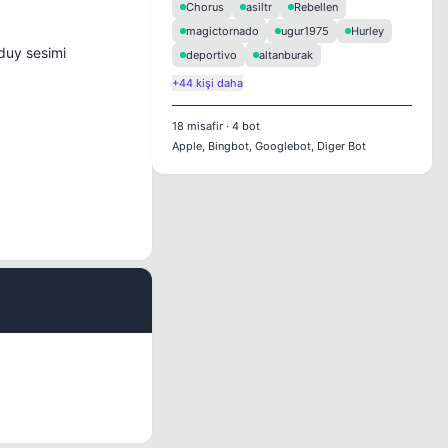
Chorus
asiltr
Rebellen
magictornado
ugur1975
Hurley
 duy sesimi
deportivo
altanburak
+44 kişi daha
18
misafir
·
4
bot
Apple, Bingbot, Googlebot, Diger Bot
#5