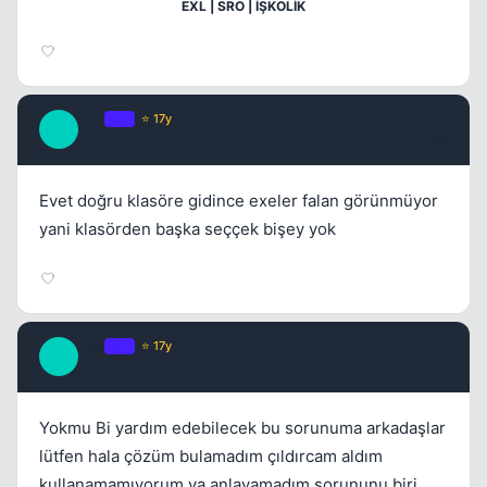
EXL | SRO | İŞKOLİK
liee
OP
⭐ 17y
L
17 yil once
#6
Evet doğru klasöre gidince exeler falan görünmüyor
yani klasörden başka seççek bişey yok
liee
OP
⭐ 17y
L
17 yil once
#7
Yokmu Bi yardım edebilecek bu sorunuma arkadaşlar
lütfen hala çözüm bulamadım çıldırcam aldım
kullanamamıyorum ya anlayamadım sorununu biri