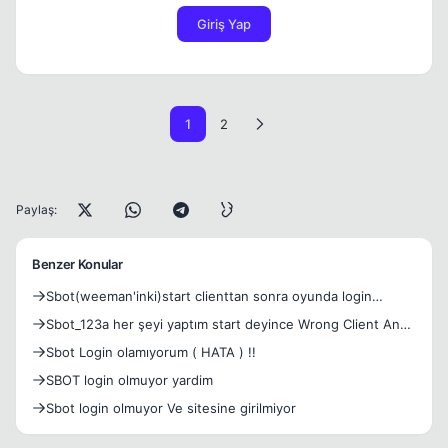
Giriş Yap
1
2
Paylaş:
Benzer Konular
Sbot(weeman'inki)start clienttan sonra oyunda login
olmuyor?
Sbot_123a her şeyi yaptım start deyince Wrong Client And
Bot
Sbot Login olamıyorum ( HATA ) !!
SBOT login olmuyor yardim
Sbot login olmuyor Ve sitesine girilmiyor