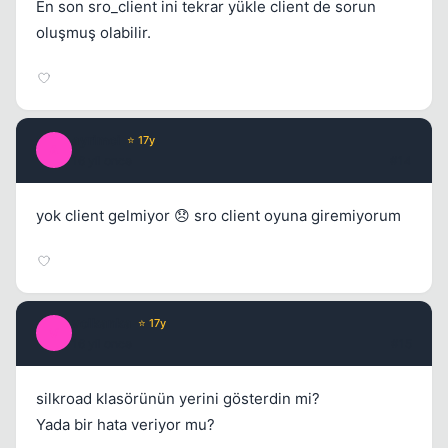
En son sro_client ini tekrar yükle client de sorun
oluşmuş olabilir.
ayrimci
⭐ 17y
A
16 yil once
#14
yok client gelmiyor 😞 sro client oyuna giremiyorum
volkanka
⭐ 17y
V
16 yil once
#15
silkroad klasörünün yerini gösterdin mi?
Yada bir hata veriyor mu?