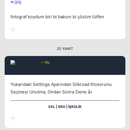
w.jpg
Kapat
fotograf koydum biri bi baksın bi çözüm lütfen
22 YANIT
Toxicated
⭐ 18y
17 yil once
#2
Kapat
Yukarıdaki Settings Ayarından Silkroad Klosorunu
Seçmeyi Unutma, Ondan Sonra Dene 👍
EXL | SRO | İŞKOLİK