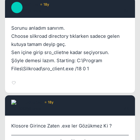
zeki_ce
⭐ 18y
Z
17 yil once
#4
Sorunu anladım sanırım.
Choose silkroad directory tıklarken sadece gelen
kutuya tamam deyip geç.
Sen içine girip sro_clietne kadar seçiyorsun.
Kapat
Şöyle demesi lazım. Starting: C:\Program
Files\Silkroad\sro_client.exe /18 0 1
Toxicated
⭐ 18y
17 yil once
#5
Kapat
Klosore Girince Zaten .exe ler Gözükmez Ki ?