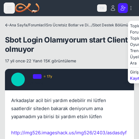
Icerige atla
TR
Ana Sayfa
/
Forumlar
/
iSro Ücretsiz Botlar ve Diğer Programlar
/
Sbot Destek Bölümü
Topl
Kapat
Foru
Sbot Login Olamıyorum start Client
Topl
Oyun
olmuyor
Tren
Üyel
17 yil once
·
22 Yanıt
·
15K görüntüleme
Ara
Giriş
liee
OP
⭐ 17y
Kayı
L
17 yil once
#1
Kapat
Arkadaşlar acil biri yardım edebilir mi lütfen
saatlerdir siteden bakarak deniyorum ama
yapamadım ya birisi bi yardım etsin lütfen
http://img526.imageshack.us/img526/2403/asdasdyf