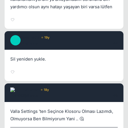
yardımcı olsun aynı hatayı yaşayan biri varsa lütfen
fener1907
⭐ 19y
F
17 yil once
#8
Sil yeniden yukle.
Toxicated
⭐ 18y
17 yil once
#9
Valla Settings 'ten Seçince Klosoru Olması Lazımdı,
Olmuyorsa Ben Bilmiyorum Yani .. 🤔