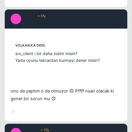
ayrimci
⭐ 17y
A
16 yil once
#18
sro_client ı bir daha indirir misin?
Yada oyunu tekrardan kurmayı dener misin?
onu da yaptım o da olmuyor 😞 Pffff nsaıl olacak ki
genel bir sorun mu 😞
volkanka
⭐ 17y