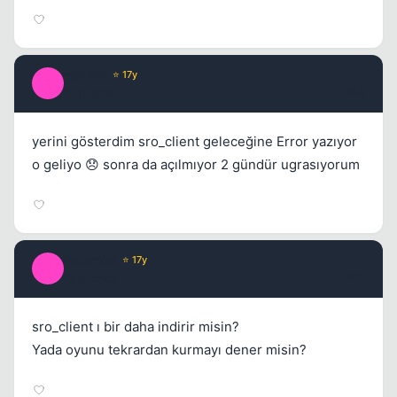
ayrimci
⭐ 17y
A
16 yil once
#16
yerini gösterdim sro_client geleceğine Error yazıyor
o geliyo 😞 sonra da açılmıyor 2 gündür ugrasıyorum
volkanka
⭐ 17y
V
16 yil once
#17
sro_client ı bir daha indirir misin?
Yada oyunu tekrardan kurmayı dener misin?