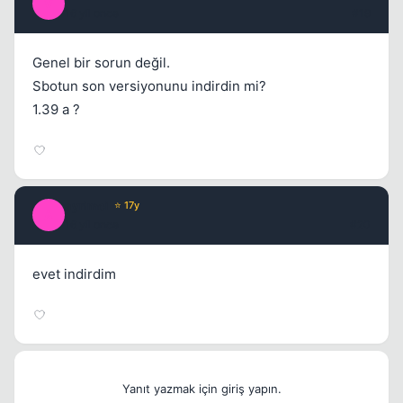
V
16 yil once
#19
Genel bir sorun değil.
Sbotun son versiyonunu indirdin mi?
1.39 a ?
ayrimci
⭐ 17y
A
16 yil once
#20
evet indirdim
Yanıt yazmak için giriş yapın.