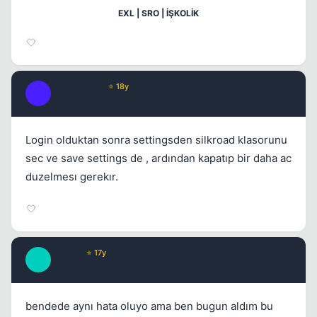
EXL | SRO | İŞKOLİK
_JanissarY_
⭐ 18y
_
17 yil once
#10
Login olduktan sonra settingsden silkroad klasorunu
sec ve save settings de , ardından kapatıp bir daha ac
duzelmesı gerekır.
mndaa
⭐ 17y
M
16 yil once
#11
bendede aynı hata oluyo ama ben bugun aldım bu