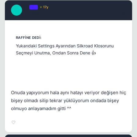
Kapat
liee
OP
⭐ 17y
L
17 yil once
#3
Yukarıdaki Settings Ayarından Silkroad Klosorunu
Seçmeyi Unutma, Ondan Sonra Dene 👍
Onuda yapıyorum hala aynı hatayı veriyor değişen hiç
bişey olmadı silip tekrar yüklüyorum ondada bişey
olmuyo anlayamadım gitti ^^
Kapat