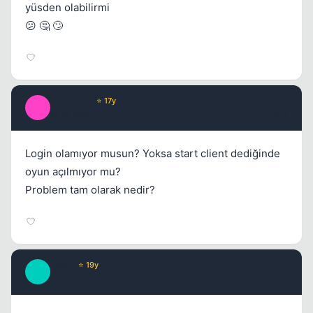
yüsden olabilirmi
😕 🤔 🙄
volkanka
⭐ 17y
V
16 yil once
#12
Login olamıyor musun? Yoksa start client dediğinde
oyun açılmıyor mu?
Problem tam olarak nedir?
Leet1
⭐ 19y
L
16 yil once
#13