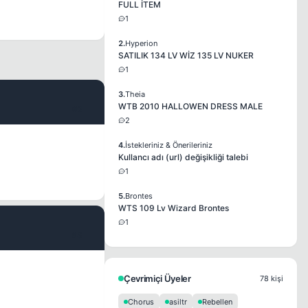
FULL İTEM
1
2.
Hyperion
SATILIK 134 LV WİZ 135 LV NUKER
1
3.
Theia
WTB 2010 HALLOWEN DRESS MALE
#2
2
4.
İstekleriniz & Önerileriniz
Kullancı adı (url) değişikliği talebi
1
5.
Brontes
WTS 109 Lv Wizard Brontes
1
#3
Çevrimiçi Üyeler
78 kişi
Chorus
asiltr
Rebellen