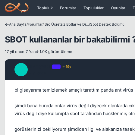
Icerige atla
Topluluk
Forumlar
Topluluklar
Oyunlar
T
Ana Sayfa
/
Forumlar
/
iSro Ücretsiz Botlar ve Diğer Programlar
/
Sbot Destek Bölümü
SBOT kullananlar bir bakabilirmi 
17 yil once
·
7 Yanıt
·
1.0K görüntüleme
altanyunus
OP
⭐ 19y
A
17 yil once
bilgisayarımı temizlemek amaçlı tarattım panda antivirüs 
şimdi bana burada onlar virüs değil diyecek olanlarda cı
virüs değil diye kullanıpta sbot tarafından hacklenmiş ol
görüslerinizi bekliyorum şimdiden ilgi ve alakanıza tesek