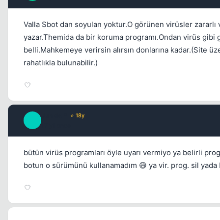
Valla Sbot dan soyulan yoktur.O görünen virüsler zararlı v
yazar.Themida da bir koruma programı.Ondan virüs gibi gö
belli.Mahkemeye verirsin alırsın donlarına kadar.(Site üz
rahatlıkla bulunabilir.)
Junkie *
⭐ 18y
J
17 yil once
bütün virüs programları öyle uyarı vermiyo ya belirli pr
botun o sürümünü kullanamadım 😄 ya vir. prog. sil yad