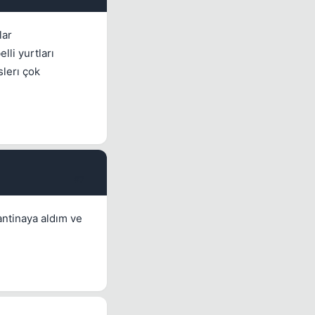
lar
li yurtları
slerı çok
#7
antinaya aldım ve