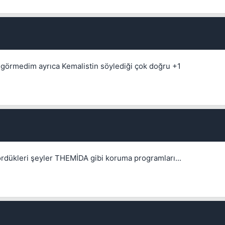
nı görmedim ayrıca Kemalistin söylediği çok doğru +1
💎
gördükleri şeyler THEMİDA gibi koruma programları...
Mevcut reputation puanın
-
Bounty miktarı