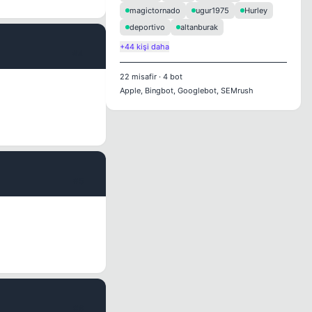
magictornado
ugur1975
Hurley
deportivo
altanburak
+44 kişi daha
#4
22
misafir
·
4
bot
Apple, Bingbot, Googlebot, SEMrush
#5
#6