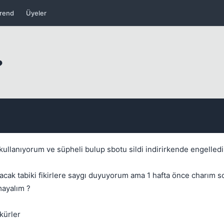
rend
Üyeler
?
Kapat
kullanıyorum ve süpheli bulup sbotu sildi indirirkende engelledi
kacak tabiki fikirlere saygı duyuyorum ama 1 hafta önce charım 
Kapat
mayalım ?
kürler