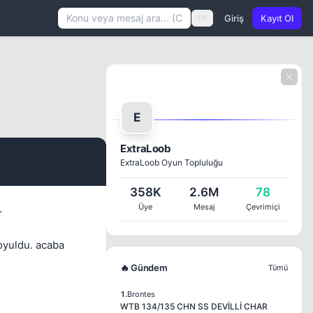
Giriş
Kayıt Ol
TR
E
ExtraLoob
ExtraLoob Oyun Topluluğu
#1
358K
2.6M
78
.
Üye
Mesaj
Çevrimiçi
soyuldu. acaba
🔥 Gündem
Tümü
1.
Brontes
WTB 134/135 CHN SS DEVİLLİ CHAR