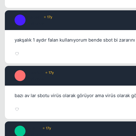
Impossy
⭐ 17y
I
17 yil once
yakşalık 1 aydır falan kullanıyorum bende sbot bi zararı
Hyperion
⭐ 17y
H
17 yil once
bazı av lar sbotu virüs olarak görüyor ama virüs olarak 
ghost12
⭐ 17y
G
17 yil once