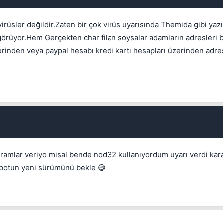
Kalıcı
1 gün
3 gün
7 gün
30 gün
1 ile 5000 arasında reputation puanı
Bu kullanıcının son içeriğini de sil
irüsler değildir.Zaten bir çok virüs uyarısında Themida gibi yazı
Kalış süresi
Spam hesabını hızlıca temizlemek için işaretleyin.
İptal
rüyor.Hem Gerçekten char filan soysalar adamların adresleri bel
İptal
Konuyu Sil
İptal
Konuyu Taşı
erinden veya paypal hesabı kredi kartı hesapları üzerinden adre
İptal
Bounty Koy
ogramlar veriyo misal bende nod32 kullanıyordum uyarı verdi kar
a botun yeni sürümünü bekle 😄