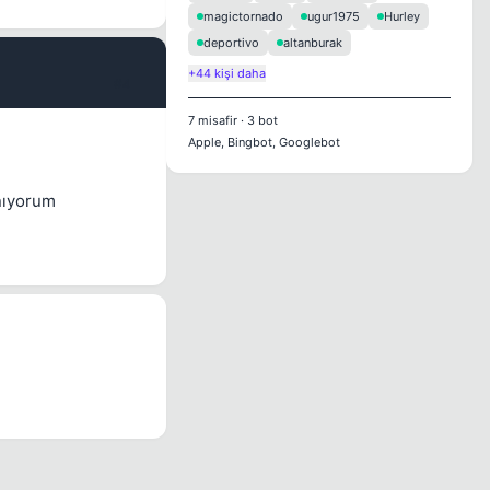
magictornado
ugur1975
Hurley
deportivo
altanburak
+44 kişi daha
#4
7
misafir
·
3
bot
Apple, Bingbot, Googlebot
anıyorum