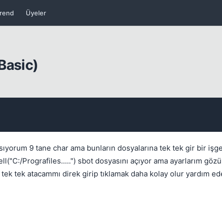
rend
Üyeler
Kapat
Basic)
Kapat
ıyorum 9 tane char ama bunların dosyalarına tek tek gir bir işge
"C:/Prografiles.....") sbot dosyasını açıyor ama ayarlarım gö
tek tek atacammı direk girip tıklamak daha kolay olur yardım ed