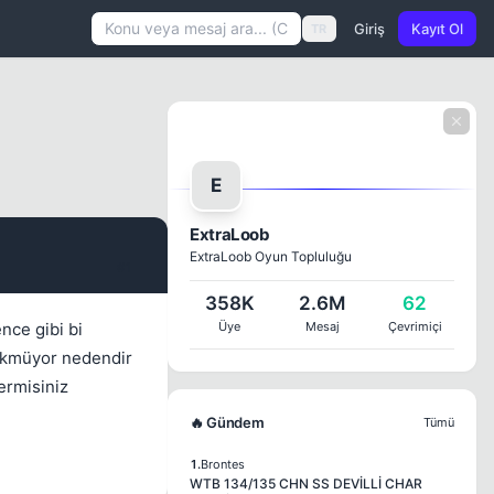
Giriş
Kayıt Ol
TR
E
ExtraLoob
ExtraLoob Oyun Topluluğu
#1
358K
2.6M
62
nce gibi bi
Üye
Mesaj
Çevrimiçi
zükmüyor nedendir
ermisiniz
🔥 Gündem
Tümü
1.
Brontes
WTB 134/135 CHN SS DEVİLLİ CHAR