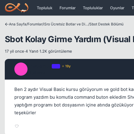
Icerige atla
Topluluk
Forumlar
Topluluklar
Oyunlar
T
Ana Sayfa
/
Forumlar
/
iSro Ücretsiz Botlar ve Diğer Programlar
/
Sbot Destek Bölümü
Sbot Kolay Girme Yardım (Visual 
17 yil once
·
4 Yanıt
·
1.2K görüntüleme
TheCombo
OP
⭐ 19y
T
17 yil once
Ben 2 aydır Visual Basic kursu görüyorum ve gold bot kas
program yazdım bu komutla command buton ekledim Shell(
yaptığım programı bot dosyasının içine atında gözüküyor 
teşekürler