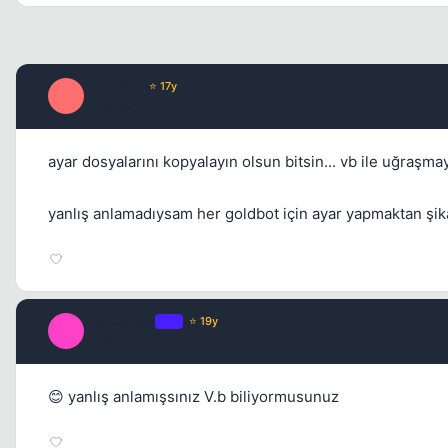
Hyperion
⭐ 17y
H
17 yil once
ayar dosyalarını kopyalayın olsun bitsin... vb ile uğraşm
yanlış anlamadıysam her goldbot için ayar yapmaktan şik
TheCombo
OP
⭐ 19y
T
17 yil once
😊 yanlış anlamışsınız V.b biliyormusunuz