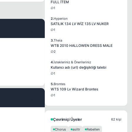
FULL İTEM
1
2.
Hyperion
SATILIK 134 LV WİZ 135 LV NUKER
1
#2
3.
Theia
WTB 2010 HALLOWEN DRESS MALE
2
4.
İstekleriniz & Önerileriniz
Kullancı adı (url) değişikliği talebi
1
5.
Brontes
WTS 109 Lv Wizard Brontes
1
#3
Çevrimiçi Üyeler
62 kişi
Chorus
asiltr
Rebellen