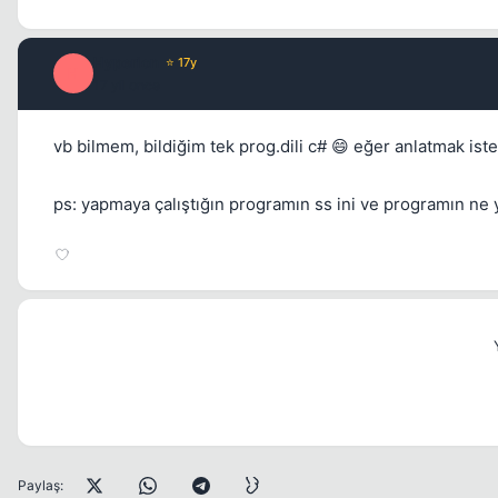
Hyperion
⭐ 17y
H
17 yil once
vb bilmem, bildiğim tek prog.dili c# 😄 eğer anlatmak ist
ps: yapmaya çalıştığın programın ss ini ve programın ne 
Paylaş: