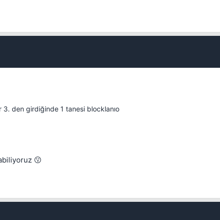
İptal
Konuyu Sil
İptal
Konuyu Taşı
İptal
Bounty Koy
 3. den girdiğinde 1 tanesi blocklanıo
abiliyoruz 😗