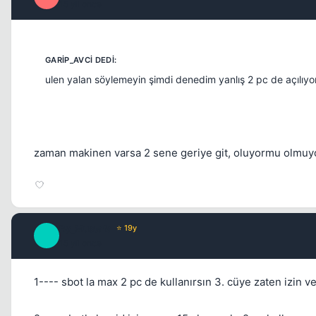
15 yil once
ulen yalan söylemeyin şimdi denedim yanlış 2 pc de açılıyor
zaman makinen varsa 2 sene geriye git, oluyormu olmuy
By_Mustafa
⭐ 19y
B
15 yil once
1---- sbot la max 2 pc de kullanırsın 3. cüye zaten izin 