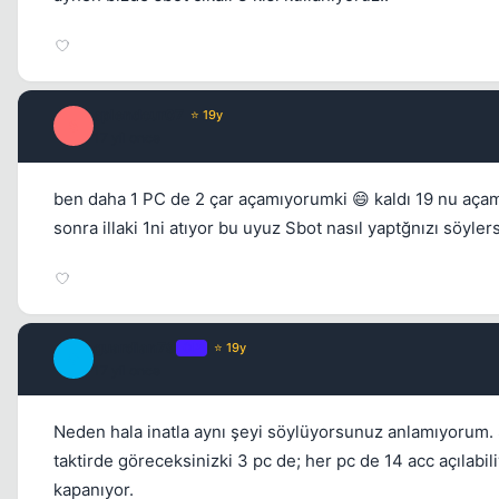
splendour07
⭐ 19y
S
17 yil once
ben daha 1 PC de 2 çar açamıyorumki 😄 kaldı 19 nu aça
sonra illaki 1ni atıyor bu uyuz Sbot nasıl yaptğnızı söyl
guardian79
OP
⭐ 19y
G
17 yil once
Neden hala inatla aynı şeyi söylüyorsunuz anlamıyorum. S
taktirde göreceksinizki 3 pc de; her pc de 14 acc açılabili
kapanıyor.