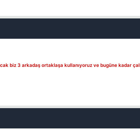
Kapat
. Ancak biz 3 arkadaş ortaklaşa kullanıyoruz ve bugüne kadar ç
Kapat