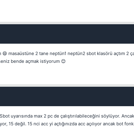
m 😄 masaüstüne 2 tane neptün1 neptün2 sbot klasörü açtım 2 ça
erseniz bende açmak istiyorum 😊
bot uyarısında max 2 pc de çalıştırılabileceğini söylüyor. Anca
Kapat
yor, 15 değil. 15 nci acc yi açtığınızda acc açılıyor ancak bot fonk