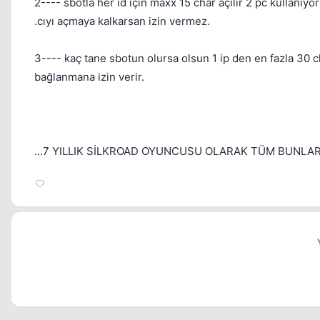
2---- sbotla her id için maxx 15 char açılır 2 pc kullanıy
.cıyı açmaya kalkarsan izin vermez.
3---- kaç tane sbotun olursa olsun 1 ip den en fazla 30 c
bağlanmana izin verir.
...7 YILLIK SİLKROAD OYUNCUSU OLARAK TÜM BUNLAR