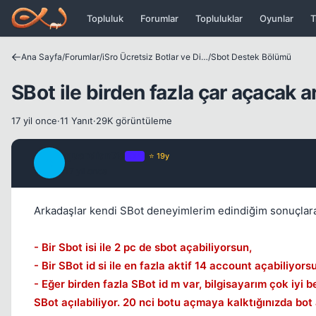
Icerige atla
Topluluk
Forumlar
Topluluklar
Oyunlar
T
Ana Sayfa
/
Forumlar
/
iSro Ücretsiz Botlar ve Diğer Programlar
/
Sbot Destek Bölümü
SBot ile birden fazla çar açacak a
17 yil once
·
11 Yanıt
·
29K görüntüleme
guardian79
OP
⭐ 19y
G
17 yil once
Arkadaşlar kendi SBot deneyimlerim edindiğim sonuçlar
- Bir Sbot isi ile 2 pc de sbot açabiliyorsun,
- Bir SBot id si ile en fazla aktif 14 account açabiliyor
- Eğer birden fazla SBot id m var, bilgisayarım çok iyi 
SBot açılabiliyor. 20 nci botu açmaya kalktığınızda bot 