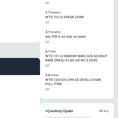
1
2.
Thanatos
WTS 112 LV SPEAR CHAR
1
3.
Thanatos
wts 109 lv ınt char ss nuker
1
4.
Theia
WTS 131 LV WARİOR WARLOCK ACONUT
RARE DRESLİ FLAG 5/5 NO S DEVİL
1
#2
5.
Brontes
WTB 134/135 CHN SS DEVİLLİ CHAR
FULL İTEM
1
Çevrimiçi Üyeler
69 kişi