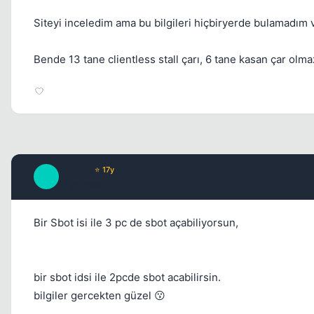
Siteyi inceledim ama bu bilgileri hiçbiryerde bulamadım 
Bende 13 tane clientless stall çarı, 6 tane kasan çar olm
Platiny
⭐ 17y
P
17 yil once
Bir Sbot isi ile 3 pc de sbot açabiliyorsun,
bir sbot idsi ile 2pcde sbot acabilirsin.
bilgiler gercekten güzel 😗