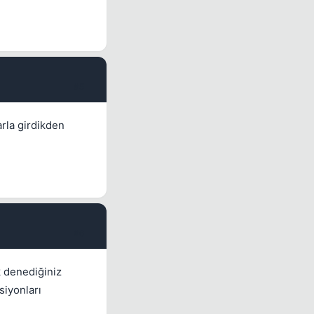
#5
rla girdikden
#6
k denediğiniz
siyonları