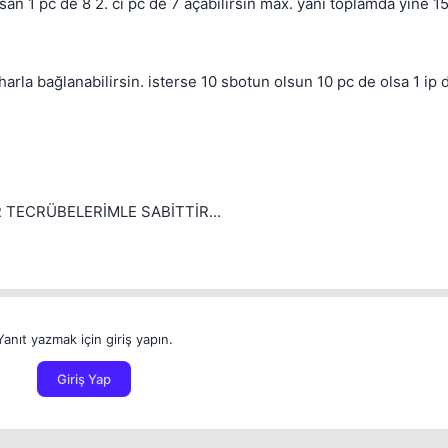
orsan 1 pc de 8 2. ci pc de 7 açabilirsin max. yani toplamda yine 
harla bağlanabilirsin. isterse 10 sbotun olsun 10 pc de olsa 1 ip
 TECRÜBELERİMLE SABİTTİR...
Yanıt yazmak için giriş yapın.
Giriş Yap