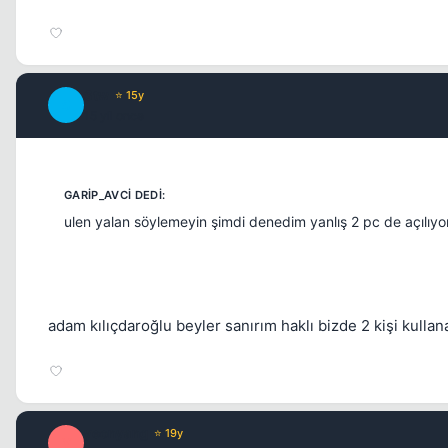
Stw
⭐ 15y
S
15 yil once
ulen yalan söylemeyin şimdi denedim yanlış 2 pc de açılıyor
adam kılıçdaroğlu beyler sanırım haklı bizde 2 kişi kullan
yeonyang
⭐ 19y
Y