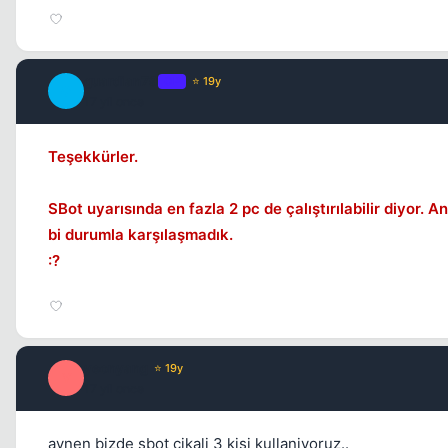
guardian79
OP
⭐ 19y
G
17 yil once
Teşekkürler.
SBot uyarısında en fazla 2 pc de çalıştırılabilir diyor
bi durumla karşılaşmadık.
:?
yeonyang
⭐ 19y
Y
17 yil once
aynen bizde sbot cikali 3 kisi kullaniyoruz..