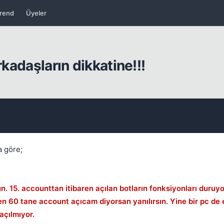
rend
Üyeler
rkadaşların dikkatine!!!
Kapat
a göre;
sun. 15. accounttan itibaren açılan botların fonksiyonları duruyo
ben 60 tane account açıcam diyorsan yanılırsın. Yine bir pc de 
açılmıyor.
Kapat