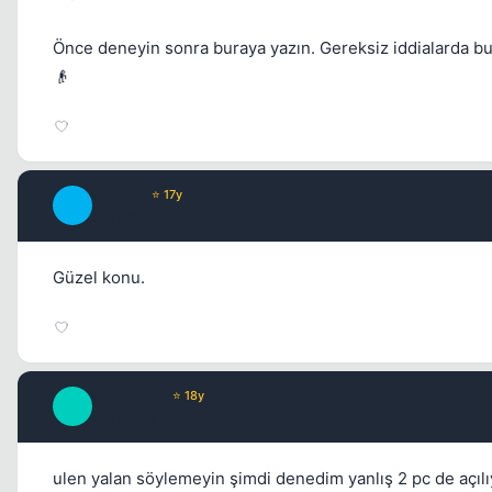
Önce deneyin sonra buraya yazın. Gereksiz iddialarda bu
👴
bakeba
⭐ 17y
B
15 yil once
Güzel konu.
garip_avci
⭐ 18y
G
15 yil once
ulen yalan söylemeyin şimdi denedim yanlış 2 pc de açılıy