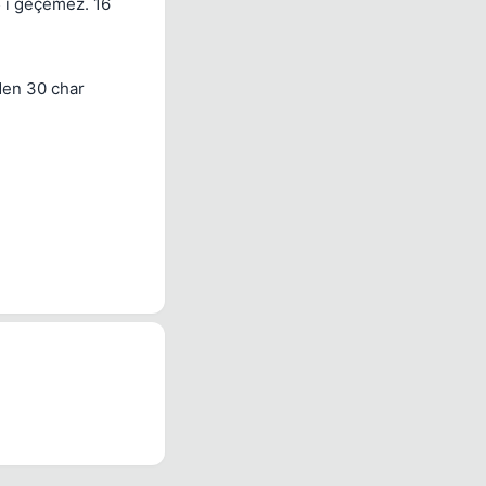
15 i geçemez. 16
 den 30 char