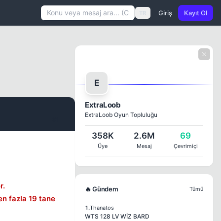
Giriş
Kayıt Ol
TR
E
ExtraLoob
ExtraLoob Oyun Topluluğu
#1
358K
2.6M
69
Üye
Mesaj
Çevrimiçi
r.
🔥 Gündem
Tümü
en fazla 19 tane
1.
Thanatos
WTS 128 LV WİZ BARD