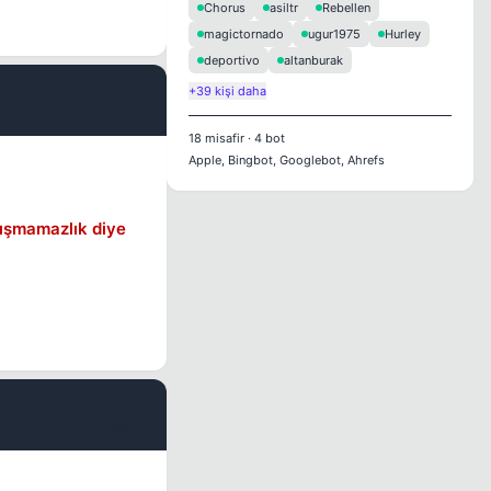
Chorus
asiltr
Rebellen
magictornado
ugur1975
Hurley
deportivo
altanburak
+39 kişi daha
#3
18
misafir
·
4
bot
Apple, Bingbot, Googlebot, Ahrefs
alışmamazlık diye
#4