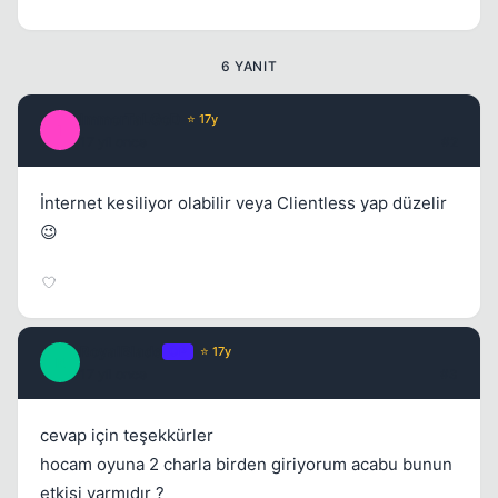
6 YANIT
ImmorTaLGoD
⭐ 17y
I
17 yil once
#2
İnternet kesiliyor olabilir veya Clientless yap düzelir
😉
RoyalBlade
OP
⭐ 17y
R
17 yil once
#3
cevap için teşekkürler
hocam oyuna 2 charla birden giriyorum acabu bunun
etkisi varmıdır ?