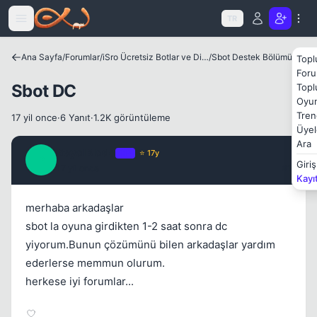
Icerige atla
TR
Ana Sayfa
/
Forumlar
/
iSro Ücretsiz Botlar ve Diğer Programlar
/
Sbot Destek Bölümü
Topl
Foru
Kapat
Sbot DC
Topl
Oyun
Tren
17 yil once
·
6 Yanıt
·
1.2K görüntüleme
Üyel
Ara
RoyalBlade
OP
⭐ 17y
R
Giriş
17 yil once
#1
Kayı
merhaba arkadaşlar
sbot la oyuna girdikten 1-2 saat sonra dc
yiyorum.Bunun çözümünü bilen arkadaşlar yardım
ederlerse memmun olurum.
herkese iyi forumlar...
Kapat