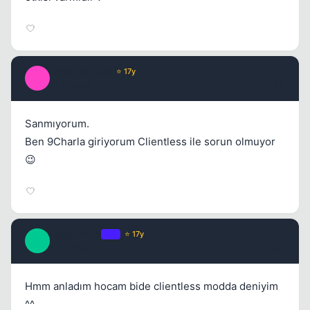
ImmorTaLGoD
⭐ 17y
I
17 yil once
#4
Sanmıyorum.
Ben 9Charla giriyorum Clientless ile sorun olmuyor
😉
RoyalBlade
OP
⭐ 17y
R
17 yil once
#5
Hmm anladım hocam bide clientless modda deniyim
^^