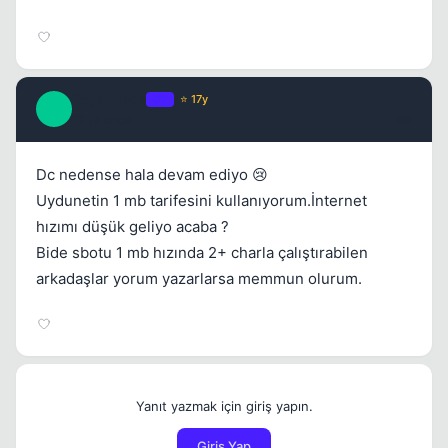
RoyalBlade
OP
⭐ 17y
R
17 yil once
#6
Dc nedense hala devam ediyo 😢
Uydunetin 1 mb tarifesini kullanıyorum.İnternet
hızımı düşük geliyo acaba ?
Bide sbotu 1 mb hızında 2+ charla çalıştırabilen
arkadaşlar yorum yazarlarsa memmun olurum.
Yanıt yazmak için giriş yapın.
Giriş Yap