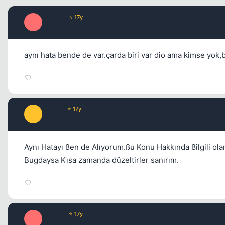
gokogs
⭐ 17y
G
17 yil once
aynı hata bende de var.çarda biri var dio ama kimse yok
Cod3R
⭐ 17y
C
17 yil once
Aynı Hatayı ßen de Alıyorum.ßu Konu Hakkında ßilgili ola
Bugdaysa Kısa zamanda düzeltirler sanırım.
gokogs
⭐ 17y
G
17 yil once