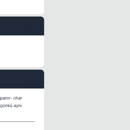
#7
#8
panır- char
 çünkü aynı