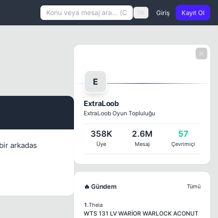
Giriş
Kayıt Ol
TR
E
ExtraLoob
ExtraLoob Oyun Topluluğu
#1
358K
2.6M
57
bir arkadas
Üye
Mesaj
Çevrimiçi
🔥 Gündem
Tümü
1.
Theia
WTS 131 LV WARİOR WARLOCK ACONUT