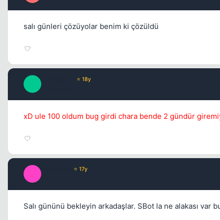
salı günleri çözüyolar benim ki çözüldü
C3nG00__
⭐ 18y
C
17 yil once
xD ule 100 oldum bug girdi chara bende 2 gündür giremiy
volkanka
⭐ 17y
V
17 yil once
Salı gününü bekleyin arkadaşlar. SBot la ne alakası var 