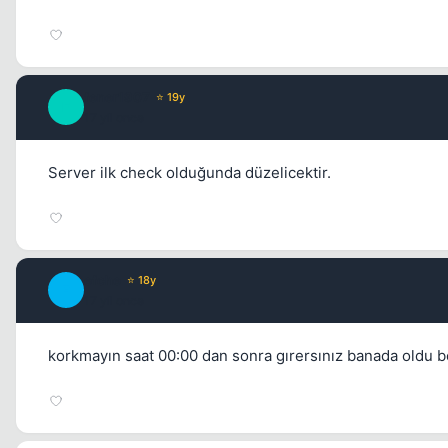
fener1907
⭐ 19y
F
17 yil once
Server ilk check olduğunda düzelicektir.
efche
⭐ 18y
E
17 yil once
korkmayın saat 00:00 dan sonra gırersınız banada oldu b