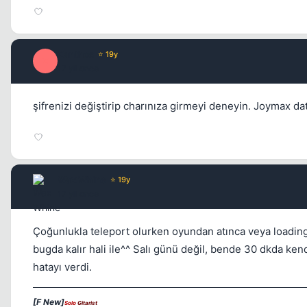
Xanthos
⭐ 19y
X
17 yil once
şifrenizi değiştirip charınıza girmeyi deneyin. Joymax da
Wax Whine
⭐ 19y
17 yil once
Çoğunlukla teleport olurken oyundan atınca veya loadingd
bugda kalır hali ile^^ Salı günü değil, bende 30 dkda ken
hatayı verdi.
[F New]
Solo
Gitarist