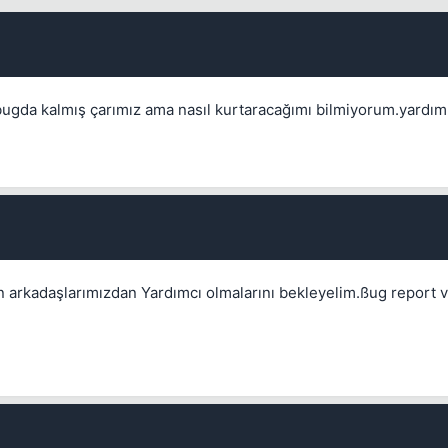
,bugda kalmış çarımız ama nasıl kurtaracağımı bilmiyorum.yardı
Kapat
n arkadaşlarımızdan Yardımcı olmalarını bekleyelim.ßug report 