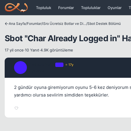
Icerige atla
Topluluk
Forumlar
Topluluklar
Oyunlar
T
Ana Sayfa
/
Forumlar
/
iSro Ücretsiz Botlar ve Diğer Programlar
/
Sbot Destek Bölümü
Sbot ''Char Already Logged in'' H
17 yil once
·
10 Yanıt
·
4.9K görüntüleme
RiodeJaneiro
OP
⭐ 17y
R
17 yil once
2 gündür oyuna giremiyorum oyunu 5-6 kez deniyorum sbot
yardımcı olursa seviirim simdiden teşekkürler.