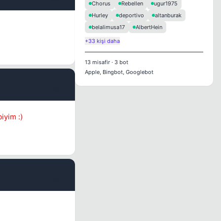
Chorus
Rebellen
ugur1975
Hurley
deportivo
altanburak
belalimusa17
AlbertHein
+33 kişi daha
13
misafir
·
3
bot
Apple, Bingbot, Googlebot
#5
iyim :)
#6