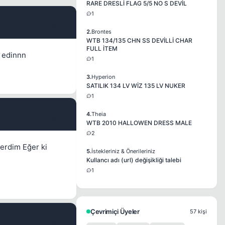
RARE DRESLİ FLAG 5/5 NO S DEVİL
1
#2
2.
Brontes
WTB 134/135 CHN SS DEVİLLİ CHAR
FULL İTEM
m edinnn
1
3.
Hyperion
SATILIK 134 LV WİZ 135 LV NUKER
1
4.
Theia
#3
WTB 2010 HALLOWEN DRESS MALE
2
verdim Eğer ki
5.
İstekleriniz & Önerileriniz
Kullancı adı (url) değişikliği talebi
1
Çevrimiçi Üyeler
57 kişi
#4