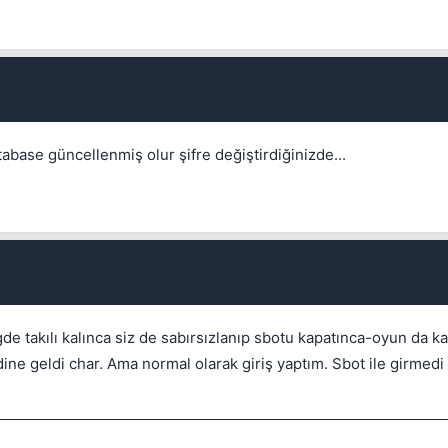
💎
Mevcut reputation puanın
-
tabase güncellenmiş olur şifre değiştirdiğinizde...
Bounty miktarı
Kalıcı
1 gün
3 gün
7 gün
30 gün
1 ile 5000 arasında reputation puanı
Bu kullanıcının son içeriğini de sil
Kalış süresi
Spam hesabını hızlıca temizlemek için işaretleyin.
İptal
İptal
Konuyu Sil
İptal
Konuyu Taşı
e takılı kalınca siz de sabırsızlanıp sbotu kapatınca-oyun da ka
dine geldi char. Ama normal olarak giriş yaptım. Sbot ile girmedi
İptal
Bounty Koy