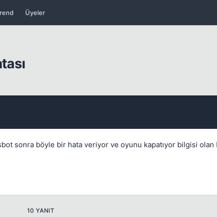
rend
Üyeler
Kapat
atası
Kapat
 sonra böyle bir hata veriyor ve oyunu kapatıyor bilgisi olan 
10 YANIT
Kapat