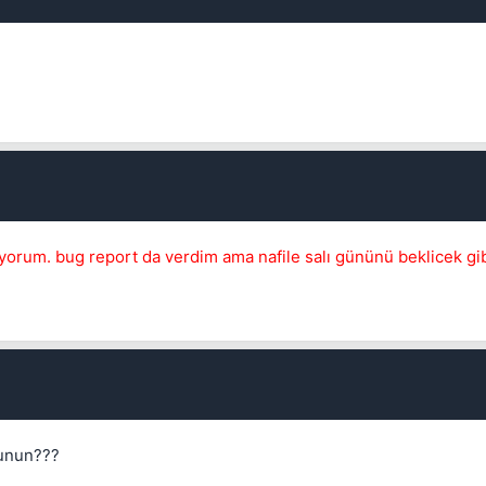
Kapat
Kapat
orum. bug report da verdim ama nafile salı gününü beklicek gib
bunun???