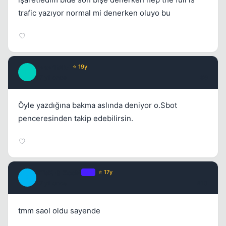
trafic yazıyor normal mi denerken oluyo bu
fener1907
⭐ 19y
F
17 yil once
#9
Öyle yazdığına bakma aslında deniyor o.Sbot
penceresinden takip edebilirsin.
ETeK_6_ZooM
OP
⭐ 17y
E
17 yil once
#10
tmm saol oldu sayende