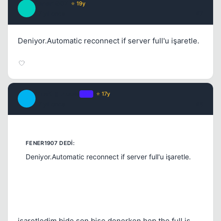
fener1907
⭐ 19y
F
17 yil once
#7
Deniyor.Automatic reconnect if server full'u işaretle.
ETeK_6_ZooM
OP
⭐ 17y
E
17 yil once
#8
Deniyor.Automatic reconnect if server full'u işaretle.
işaretledim bide son bişe denerken hep the full is