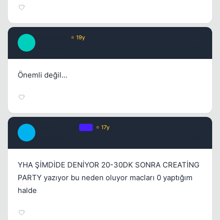
fener1907
⭐ 19y
F
17 yil once
#11
Önemli değil...
ETeK_6_ZooM
OP
⭐ 17y
E
17 yil once
#12
YHA ŞİMDİDE DENİYOR 20-30DK SONRA CREATİNG
PARTY yazıyor bu neden oluyor macları 0 yaptığım
halde