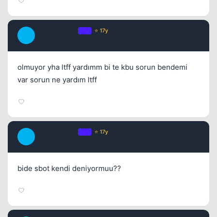
ETeK_6_ZooM
OP
⭐ 17y
E
17 yil once
#5
olmuyor yha ltff yardımm bi te kbu sorun bendemi
var sorun ne yardım ltff
ETeK_6_ZooM
OP
⭐ 17y
E
17 yil once
#6
bide sbot kendi deniyormuu??