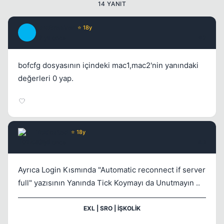
14 YANIT
JawBreaker
⭐ 18y
J
17 yil once
#2
Kapat
bofcfg dosyasının içindeki mac1,mac2'nin yanındaki
değerleri 0 yap.
Toxicated
⭐ 18y
17 yil once
#3
Kapat
Ayrıca Login Kısmında "Automatic reconnect if server
full" yazısının Yanında Tick Koymayı da Unutmayın ..
EXL | SRO | İŞKOLİK