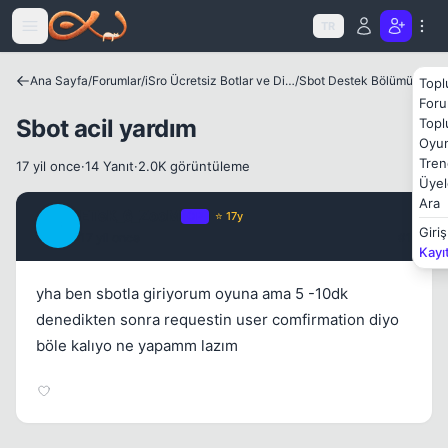
Icerige atla
TR
Ana Sayfa
/
Forumlar
/
iSro Ücretsiz Botlar ve Diğer Programlar
/
Sbot Destek Bölümü
Topl
Foru
Sbot acil yardım
Topl
Oyun
Kapat
Tren
17 yil once
·
14 Yanıt
·
2.0K görüntüleme
Üyel
Ara
ETeK_6_ZooM
OP
⭐ 17y
E
Giriş
17 yil once
#1
Kayı
yha ben sbotla giriyorum oyuna ama 5 -10dk
denedikten sonra requestin user comfirmation diyo
Kapat
böle kalıyo ne yapamm lazım