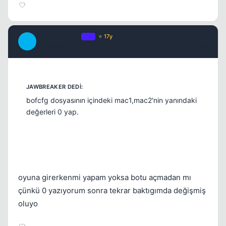
ETeK_6_ZooM
OP
⭐ 17y
E
17 yil once
#4
bofcfg dosyasının içindeki mac1,mac2'nin yanındaki
değerleri 0 yap.
Kapat
oyuna girerkenmi yapam yoksa botu açmadan mı
çünkü 0 yazıyorum sonra tekrar baktıgımda değişmiş
oluyo