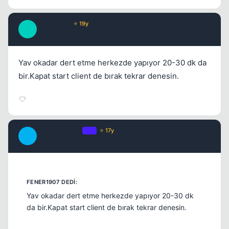
fener1907
⭐ 19y
F
17 yil once
#13
Yav okadar dert etme herkezde yapıyor 20-30 dk da
bir.Kapat start client de bırak tekrar denesin.
ETeK_6_ZooM
OP
⭐ 17y
E
17 yil once
#14
Yav okadar dert etme herkezde yapıyor 20-30 dk
da bir.Kapat start client de bırak tekrar denesin.