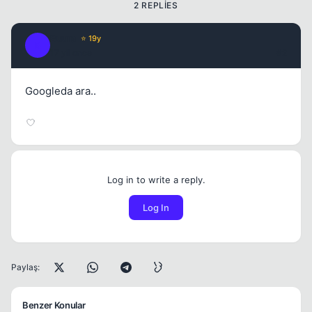
2 REPLIES
Buura
⭐ 19y
B
17 yil once
#2
Googleda ara..
Log in to write a reply.
Log In
Paylaş:
Benzer Konular