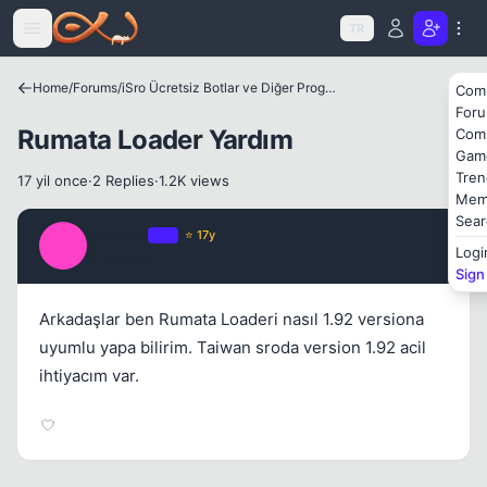
Icerige atla
Kapat
TR
Home
/
Forums
/
iSro Ücretsiz Botlar ve Diğer Programlar
Com
For
Rumata Loader Yardım
Com
Gam
Tren
17 yil once
·
2 Replies
·
1.2K views
Mem
Sear
lordcen
OP
⭐ 17y
L
Logi
17 yil once
#1
Sign
Arkadaşlar ben Rumata Loaderi nasıl 1.92 versiona
uyumlu yapa bilirim. Taiwan sroda version 1.92 acil
ihtiyacım var.