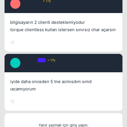
silkroadlife
⭐ 17y
S
17 yil once
#2
bilgisayarın 2 clienti desteklemiyodur
torque clientless kullan istersen sınırsız char açarsın
syperbolt
OP
⭐ 17y
S
17 yil once
#3
iyide daha onceden 5 tne acmısdım sımd
ıacamıyorum
Yanıt yazmak için giriş yapın.