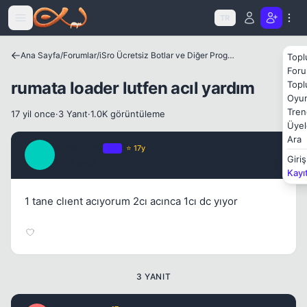
Icerige atla
TR
Ana Sayfa
/
Forumlar
/
iSro Ücretsiz Botlar ve Diğer Programlar
Topl
Kapat
Foru
rumata loader lutfen acıl yardım
Topl
Oyun
Tren
17 yil once
·
3 Yanıt
·
1.0K görüntüleme
Üyel
Ara
syperbolt
OP
⭐ 17y
S
Giriş
17 yil once
#1
Kayı
1 tane clıent acıyorum 2cı acınca 1cı dc yıyor
3 YANIT