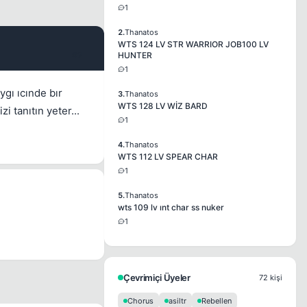
1
2.
Thanatos
WTS 124 LV STR WARRIOR JOB100 LV
#2
HUNTER
1
gı ıcınde bır
3.
Thanatos
WTS 128 LV WİZ BARD
 tanıtın yeter...
1
4.
Thanatos
WTS 112 LV SPEAR CHAR
1
5.
Thanatos
wts 109 lv ınt char ss nuker
1
Çevrimiçi Üyeler
72 kişi
Chorus
asiltr
Rebellen