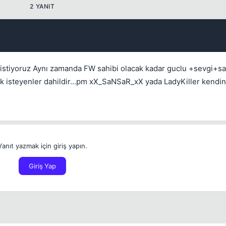
2 YANIT
k istiyoruz Aynı zamanda FW sahibi olacak kadar guclu +sevgi+say
 isteyenler dahildir...pm xX_SaNSaR_xX yada LadyKiller kendinizi
💎
Mevcut reputation puanın
-
Yanıt yazmak için giriş yapın.
Bounty miktarı
Giriş Yap
Kalıcı
1 gün
3 gün
7 gün
30 gün
1 ile 5000 arasında reputation puanı
Bu kullanıcının son içeriğini de sil
Kalış süresi
Spam hesabını hızlıca temizlemek için işaretleyin.
İptal