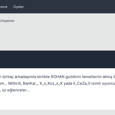
rend
Üyeler
ları
/
Hyperion
Kapat
 birkaç arkadaşımla birlikte ROHAN guildinin temellerini atmış 
um... MithriII, BanKai_, X_x_Koz_x_X yada II_CeZa_II isimli oyunc
 iyi eğlenceler...