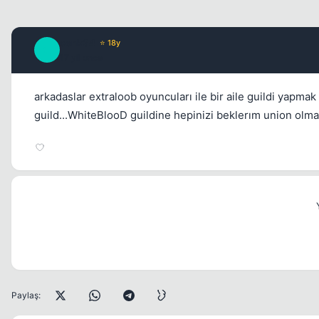
cenk34
⭐ 18y
C
17 yil once
arkadaslar extraloob oyuncuları ile bir aile guildi yapma
guild...WhiteBlooD guildine hepinizi beklerım union olmak
Paylaş: