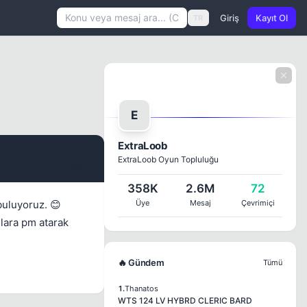
Giriş
Kayıt Ol
TR
E
ExtraLoob
ExtraLoob Oyun Topluluğu
#1
358K
2.6M
72
buluyoruz. 😊
Üye
Mesaj
Çevrimiçi
ulara pm atarak
🔥 Gündem
Tümü
1.
Thanatos
WTS 124 LV HYBRD CLERIC BARD