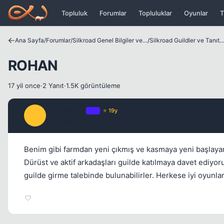
Icerige atla
Topluluk
Forumlar
Topluluklar
Oyunlar
T
Ana Sayfa
/
Forumlar
/
Silkroad Genel Bilgiler ve Update Bilgileri
/
Silkroad Guildler ve Tanıtım
ROHAN
17 yil once
·
2 Yanıt
·
1.5K görüntüleme
achillesfan
OP
⭐ 19y
A
17 yil once
Benim gibi farmdan yeni çıkmış ve kasmaya yeni başlayan
Dürüst ve aktif arkadaşları guilde katılmaya davet ediyor
guilde girme talebinde bulunabilirler. Herkese iyi oyunlar,