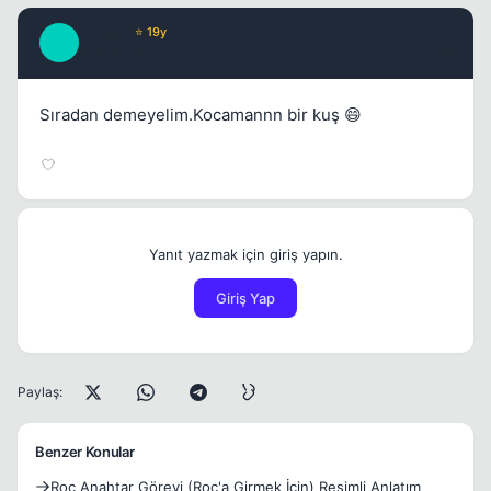
Mirage
⭐ 19y
M
17 yil once
#2
Sıradan demeyelim.Kocamannn bir kuş 😄
Yanıt yazmak için giriş yapın.
Giriş Yap
Paylaş:
Benzer Konular
Roc Anahtar Görevi (Roc'a Girmek İçin) Resimli Anlatım