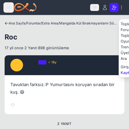
Icerige atla
TR
Ana Sayfa
/
Forumlar
/
Extra Area
/
Mangalda Kül Bırakmayanların Sözlüğü
Topl
Foru
Roc
Topl
Oyun
Tren
17 yil once
·
2 Yanıt
·
898 görüntüleme
Üyel
Ara
Elessar
OP
⭐ 18y
E
Giriş
17 yil once
#1
Kayı
Tavuktan farksız.:P Yumurtasını koruyan sıradan bir
kuş. 😄
2 YANIT