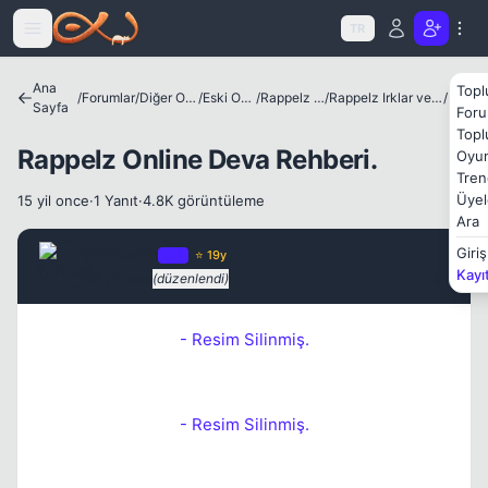
Icerige atla
TR
Ana
Topl
/
Forumlar
/
Diğer Oyunlar
/
Eski Oyunlar
/
Rappelz Online
/
Rappelz Irklar ve Rehberleri
/
Deva
Sayfa
Foru
Topl
Rappelz Online Deva Rehberi.
Oyun
Tren
Üyel
15 yil once
·
1 Yanıt
·
4.8K görüntüleme
Ara
NiNCaSu
Giriş
OP
⭐ 19y
Kayı
15 yil once
(düzenlendi)
#1
- Resim Silinmiş.
Kapat
- Resim Silinmiş.