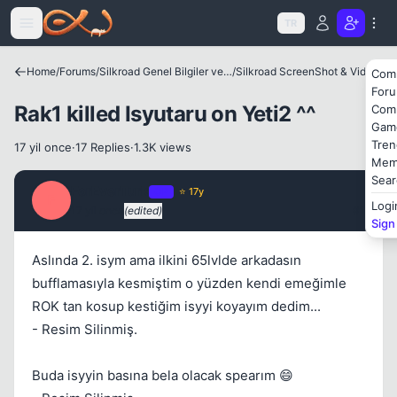
Icerige atla
TR
Home
/
Forums
/
Silkroad Genel Bilgiler ve Update Bilgileri
/
Silkroad ScreenShot & Video
Com
For
Rak1 killed Isyutaru on Yeti2 ^^
Com
Gam
Tren
17 yil once
·
17 Replies
·
1.3K views
Mem
Kapat
Sear
ForEverTurk
OP
⭐ 17y
F
Logi
17 yil once
(edited)
#1
Sign
Aslında 2. isym ama ilkini 65lvlde arkadasın
bufflamasıyla kesmiştim o yüzden kendi emeğimle
ROK tan kosup kestiğim isyyi koyayım dedim...
- Resim Silinmiş.
Kapat
Buda isyyin basına bela olacak spearım 😄