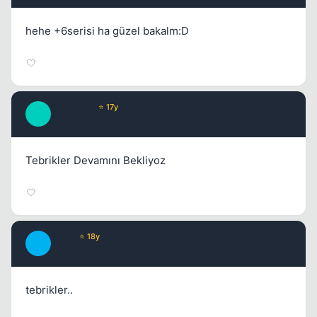
hehe +6serisi ha güzel bakalm:D
Prophecy
⭐ 17y
P
17 yil once
#6
Tebrikler Devamını Bekliyoz
Truth
⭐ 18y
T
17 yil once
#7
tebrikler..