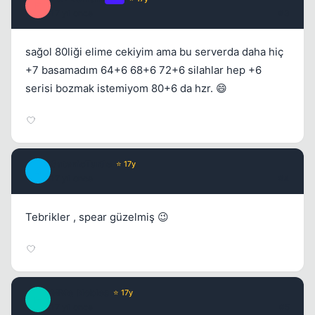
F
17 yil once
#3
sağol 80liği elime cekiyim ama bu serverda daha hiç
+7 basamadım 64+6 68+6 72+6 silahlar hep +6
serisi bozmak istemiyom 80+6 da hzr. 😄
Kapat
SatanicTurtle
⭐ 17y
S
17 yil once
#4
Tebrikler , spear güzelmiş 😉
MMe_Nobles
⭐ 17y
M
17 yil once
#5
Kapat