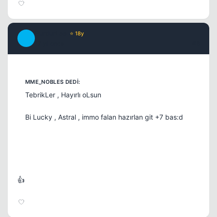
BurdurLee
⭐ 18y
B
17 yil once
#8
TebrikLer , Hayırlı oLsun
Bi Lucky , Astral , immo falan hazırlan git +7 bas:d
👍