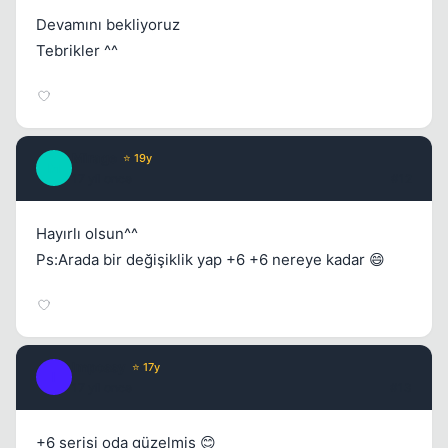
Devamını bekliyoruz
Tebrikler ^^
Mirage
⭐ 19y
M
17 yil once
#12
Hayırlı olsun^^
Ps:Arada bir değişiklik yap +6 +6 nereye kadar 😄
Impossy
⭐ 17y
I
17 yil once
#13
+6 serisi oda güzelmiş 😊