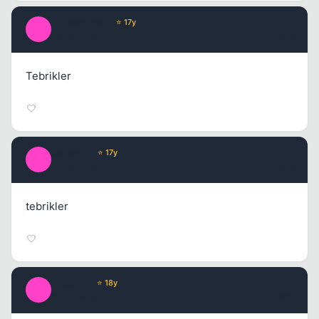
_SilverLine_2
⭐ 17y
_
17 yil once
#9
Tebrikler
Calamity
⭐ 17y
C
17 yil once
#10
tebrikler
Brooklyn
⭐ 18y
B
17 yil once
#11