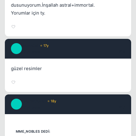
dusunuyorum.İnşallah astral+immortal.
Yorumlar için ty.
alone09
⭐ 17y
A
17 yil once
#16
güzel resimler
_MaGiCiNe_
⭐ 18y
_
17 yil once
#17