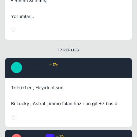
- Resim Silinmiş.
Yorumlar...
Kapat
17 REPLIES
MMe_Nobles
⭐ 17y
M
17 yil once
#2
TebrikLer , Hayırlı oLsun
Bi Lucky , Astral , immo falan hazırlan git +7 bas:d
Kapat
ForEverTurk
OP
⭐ 17y