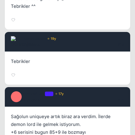
Tebrikler ^^
DukeNukem
⭐ 19y
17 yil once
#14
Tebrikler
ForEverTurk
OP
⭐ 17y
F
17 yil once
#15
Sağolun uniqueye artık biraz ara verdim. İlerde
demon lord ile gelmek istiyorum.
+6 serisini bugun 85+9 ile bozmayı