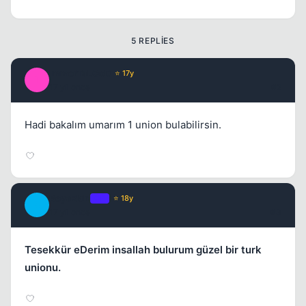
5 REPLIES
ImmorTaLGoD
⭐ 17y
I
17 yil once
#2
Hadi bakalım umarım 1 union bulabilirsin.
Beyazkin
OP
⭐ 18y
B
17 yil once
#3
Tesekkür eDerim insallah bulurum güzel bir turk
unionu.