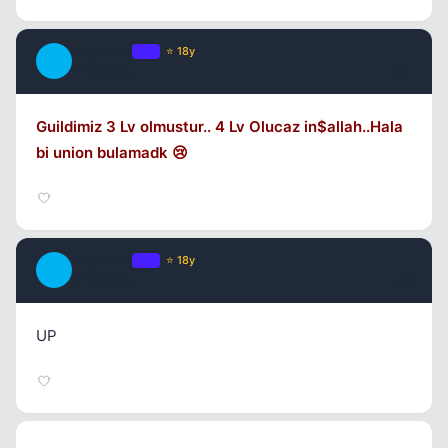
Beyazkin
OP
⭐ 18y
B
17 yil once
#4
Guildimiz 3 Lv olmustur.. 4 Lv Olucaz in$allah..Hala
bi union bulamadk 😢
Beyazkin
OP
⭐ 18y
B
17 yil once
#5
UP