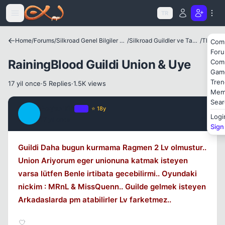
Icerige atla
TR
Kapat
Home
/
Forums
/
Silkroad Genel Bilgiler ve Update Bilgileri
/
Silkroad Guildler ve Tanıtımları
/
Theia
Com
For
RainingBlood Guildi Union & Uye
Com
Gam
Tren
17 yil once
·
5 Replies
·
1.5K views
Mem
Sear
Beyazkin
OP
⭐ 18y
B
Logi
17 yil once
#1
Sign
Kapat
Guildi Daha bugun kurmama Ragmen 2 Lv olmustur..
Union Ariyorum eger unionuna katmak isteyen
varsa lütfen Benle irtibata gecebilirmi.. Oyundaki
nickim : MRnL & MissQuenn.. Guilde gelmek isteyen
Arkadaslarda pm atabilirler Lv farketmez..