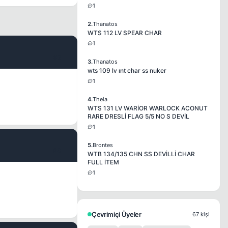
1
2.
Thanatos
WTS 112 LV SPEAR CHAR
1
#2
3.
Thanatos
wts 109 lv ınt char ss nuker
1
4.
Theia
WTS 131 LV WARİOR WARLOCK ACONUT
RARE DRESLİ FLAG 5/5 NO S DEVİL
1
5.
Brontes
#3
WTB 134/135 CHN SS DEVİLLİ CHAR
FULL İTEM
1
Çevrimiçi Üyeler
67 kişi