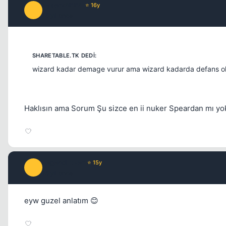
ayberk5665
⭐ 16y
A
15 yil once
wizard kadar demage vurur ama wizard kadarda defans ol
Haklısın ama Sorum Şu sizce en ii nuker Speardan mı y
LegendLover
⭐ 15y
L
15 yil once
eyw guzel anlatım 😊