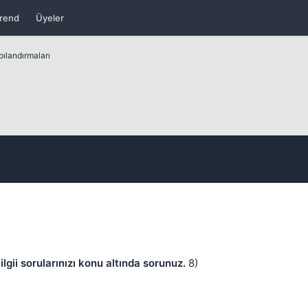
rend
Üyeler
Kapat
pılandırmaları
Kapat
ilgii sorularınızı konu altında sorunuz.
8)