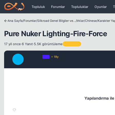
Icerige atla
Topluluk
Forumlar
Topluluklar
Oyunlar
T
Ana Sayfa
/
Forumlar
/
Silkroad Genel Bilgiler ve Update Bilgileri
/
Irklar
/
Chinese
/
Karakter Ya
Pure Nuker Lighting-Fire-Force
17 yil once
·
6 Yanıt
·
5.5K görüntüleme
Sabitlenen
Journalist
OP
⭐ 19y
J
17 yil once
Yapılandırma ile 