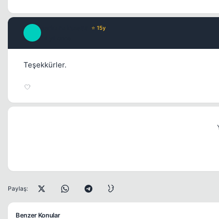
serkanaktas65
⭐ 15y
S
14 yil once
Teşekkürler.
Paylaş:
Benzer Konular