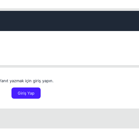
İptal
Bounty Koy
Yanıt yazmak için giriş yapın.
Giriş Yap