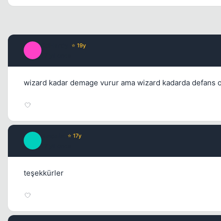
EdHardy
⭐ 19y
E
17 yil once
wizard kadar demage vurur ama wizard kadarda defans o
weqale
⭐ 17y
W
17 yil once
teşekkürler