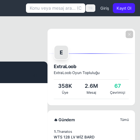
Giriş
Kayıt Ol
TR
E
ExtraLoob
ExtraLoob Oyun Topluluğu
#1
358K
2.6M
67
Üye
Mesaj
Çevrimiçi
🔥 Gündem
Tümü
1.
Thanatos
WTS 128 LV WİZ BARD