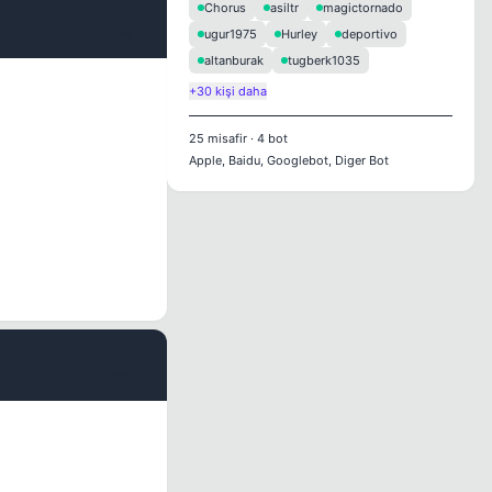
Chorus
asiltr
magictornado
#4
ugur1975
Hurley
deportivo
altanburak
tugberk1035
+30 kişi daha
25
misafir
·
4
bot
Apple, Baidu, Googlebot, Diger Bot
#5