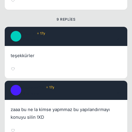
9 REPLIES
weqale
⭐ 17y
W
17 yil once
#2
teşekkürler
kodestek39
⭐ 17y
K
16 yil once
#3
Kapat
zaaa bu ne la kimse yapmmaz bu yapılandırmayı
konuyu silin !XD