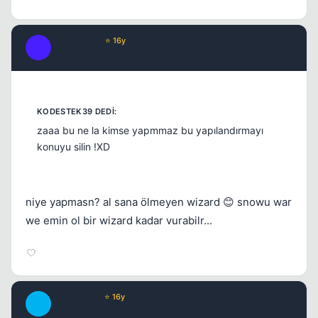
LethaLKiss
⭐ 16y
L
16 yil once
#4
zaaa bu ne la kimse yapmmaz bu yapılandırmayı
konuyu silin !XD
niye yapmasn? al sana ölmeyen wizard 😊 snowu war
we emin ol bir wizard kadar vurabilr...
berk12345
⭐ 16y
B
16 yil once
#5