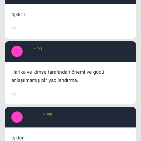
tşkkrlr
Bust
⭐ 17y
B
15 yil once
#6
Harika ve kimse tarafından önemi ve gücü
anlaşılmamış bir yapılandırma.
escdewil
⭐ 16y
E
15 yil once
#7
tşkler