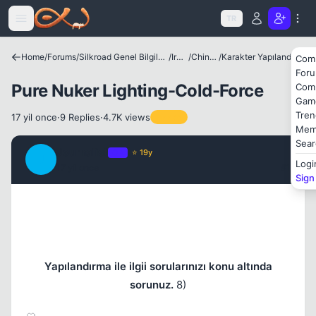
Icerige atla
TR
Home
/
Forums
/
Silkroad Genel Bilgiler ve Update Bilgileri
/
Irklar
/
Chinese
/
Karakter Yapılandırmaları
Com
For
Pure Nuker Lighting-Cold-Force
Com
Gam
Kapat
Tren
17 yil once
·
9 Replies
·
4.7K views
Pinned
Mem
Sear
Journalist
OP
⭐ 19y
J
Logi
17 yil once
#1
Sign
Yapılandırma ile ilgii sorularınızı konu altında
sorunuz.
8)