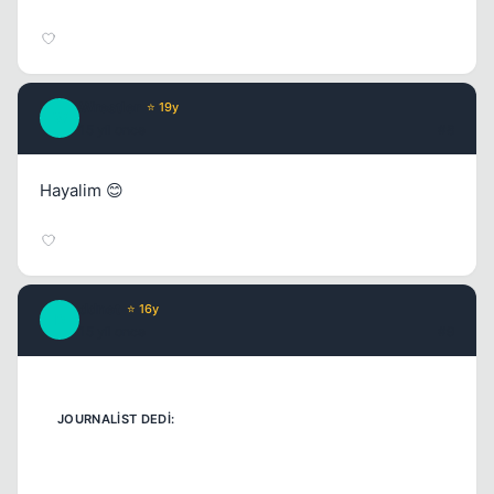
Wrestler
⭐ 19y
W
15 yil once
#8
Hayalim 😊
ddnet
⭐ 16y
D
15 yil once
#9