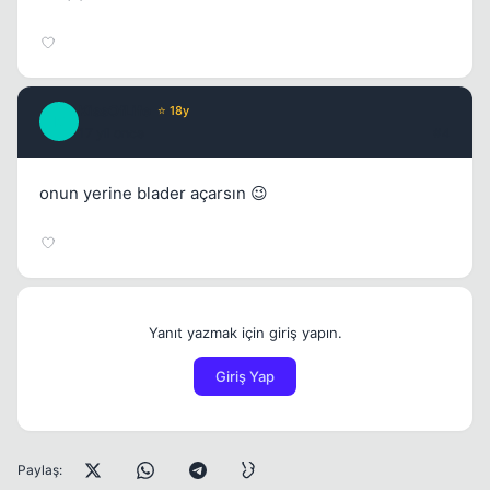
KissOfLife
⭐ 18y
K
17 yil once
#4
onun yerine blader açarsın 😉
Yanıt yazmak için giriş yapın.
Giriş Yap
Paylaş: