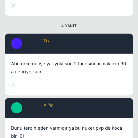
4 YANIT
Achilles
⭐ 18y
A
17 yil once
#2
Abi force ne işe yarıyoki son 2 tanesini acmak icin 90
a getiriyorsun
ustegmen
⭐ 18y
U
17 yil once
#3
Bunu tercih eden varmıdır ya bu nuker pvp de koca
bir {0}