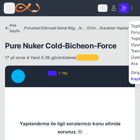
Icerige atla
Kapat
TR
Ana
Topl
/
Forumlar
/
Silkroad Genel Bilgiler ve Update Bilgileri
/
Irklar
/
Chinese
/
Karakter Yapılandırmaları
Sayfa
Foru
Topl
Pure Nuker Cold-Bicheon-Force
Oyun
Tren
Üyel
17 yil once
·
4 Yanıt
·
5.0K görüntüleme
Sabitlenen
Kapat
Ara
Journalist
Giriş
OP
⭐ 19y
J
Kayı
17 yil once
#1
Yapılandırma ile ilgii sorularınızı konu altında
sorunuz.
8)