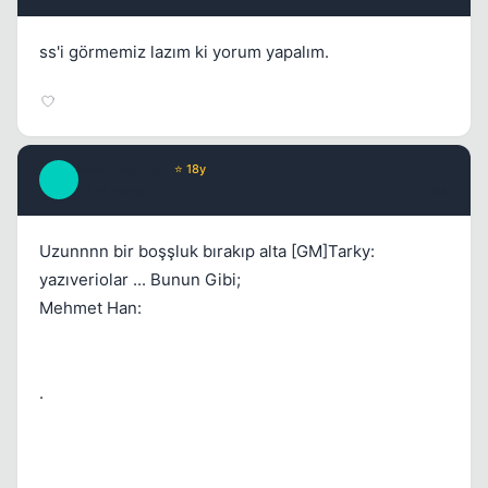
ss'i görmemiz lazım ki yorum yapalım.
Mehmet Han
⭐ 18y
M
17 yil once
#4
Uzunnnn bir boşşluk bırakıp alta [GM]Tarky:
yazıveriolar ... Bunun Gibi;
Mehmet Han:
.