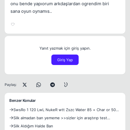
onu bende yapıorum arkdaşlardan ogrendim biri
sana oyun oynamıs..
Yanıt yazmak için giriş yapın.
Giriş Yap
Paylaş:
Benzer Konular
SwsRo 1 120 LwL NukeR wtt Zszc Water 85 + Char or 500
SİLK!
Silk almadan ban yememe >>sizler için araştırıp test
ettim<<
Silk Aldığım Halde Ban