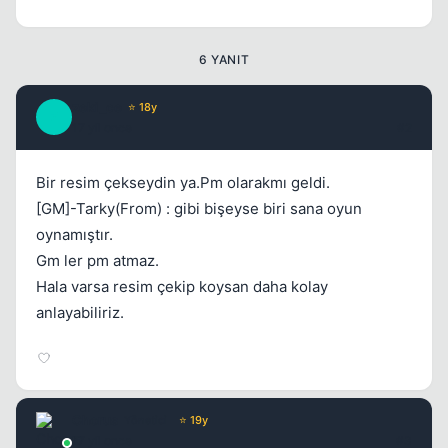
Kapat
6 YANIT
zeki_ce
⭐ 18y
Z
17 yil once
#2
Bir resim çekseydin ya.Pm olarakmı geldi.
[GM]-Tarky(From) : gibi bişeyse biri sana oyun
oynamıştır.
Gm ler pm atmaz.
Hala varsa resim çekip koysan daha kolay
anlayabiliriz.
Chorus
Yönetici
⭐ 19y
17 yil once
#3