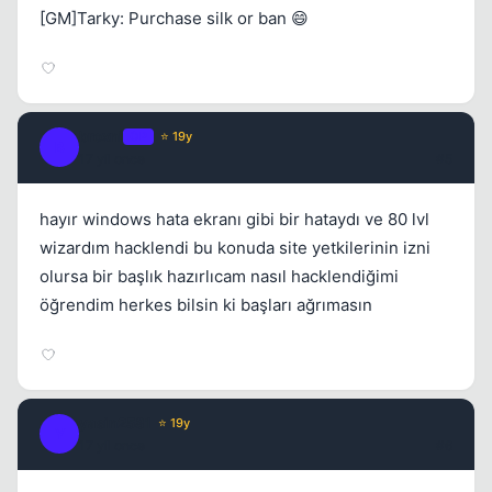
[GM]Tarky: Purchase silk or ban 😄
broxni
OP
⭐ 19y
B
17 yil once
#5
hayır windows hata ekranı gibi bir hataydı ve 80 lvl
wizardım hacklendi bu konuda site yetkilerinin izni
olursa bir başlık hazırlıcam nasıl hacklendiğimi
öğrendim herkes bilsin ki başları ağrımasın
yasin2581
⭐ 19y
Y
17 yil once
#6