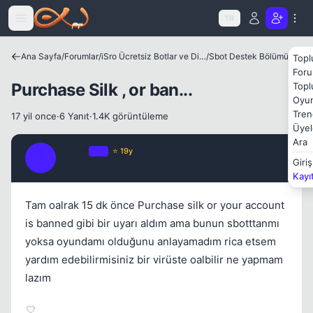
Icerige atla
Kapat
TR
Ana Sayfa
/
Forumlar
/
iSro Ücretsiz Botlar ve Diğer Programlar
/
Sbot Destek Bölümü
Topl
Foru
Purchase Silk , or ban...
Topl
Oyun
Tren
17 yil once
·
6 Yanıt
·
1.4K görüntüleme
Üyel
Ara
broxni
OP
⭐ 19y
B
Giriş
17 yil once
#1
Kayı
Kapat
Tam oalrak 15 dk önce Purchase silk or your account
is banned gibi bir uyarı aldım ama bunun sbotttanmı
yoksa oyundamı olduğunu anlayamadım rica etsem
yardım edebilirmisiniz bir virüste oalbilir ne yapmam
lazım