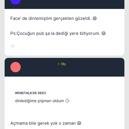
17 yil once
#6
Face' de dinlemiştim gerçekten güzeldi. 😄
Ps:Çocuğun pub şa la dediği yere bitiyorum. 😄
PolgaraWahrenheit
⭐ 19y
P
17 yil once
#7
dinlediğime pişman oldum 🙄
Açmama bile gerek yok o zaman 😄