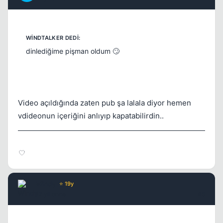
dinlediğime pişman oldum 🙄
Video açıldığında zaten pub şa lalala diyor hemen
vdideonun içeriğini anlıyıp kapatabilirdin..
Windy
⭐ 19y
17 yil once
#5