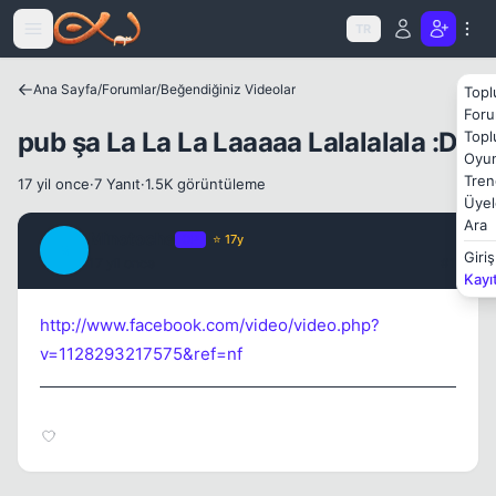
Icerige atla
TR
Ana Sayfa
/
Forumlar
/
Beğendiğiniz Videolar
Topl
Kapat
Foru
pub şa La La La Laaaaa Lalalalala :D
Topl
Oyun
Tren
17 yil once
·
7 Yanıt
·
1.5K görüntüleme
Üyel
Ara
Minotoche
OP
⭐ 17y
M
Giriş
17 yil once
#1
Kayı
http://www.facebook.com/video/video.php?
v=1128293217575&ref=nf
Kapat