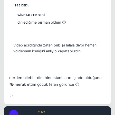
dinlediğime pişman oldum 🙄
Video açıldığında zaten pub şa lalala diyor hemen
vdideonun içeriğini anlıyıp kapatabilirdin..
nerden bilebilirdim hindistanlıların içinde olduğunu
🎭 merak ettim çocuk felan görünce 🙄
joLLy jaRin
⭐ 17y
J