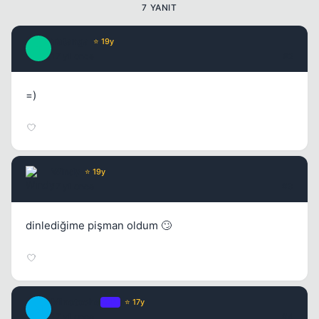
7 YANIT
Tatanga
⭐ 19y
T
17 yil once
#2
=)
Kapat
Windy
⭐ 19y
17 yil once
#3
dinlediğime pişman oldum 🙄
Minotoche
OP
⭐ 17y
M
17 yil once
#4