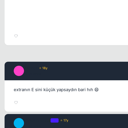
Zeratul
⭐ 18y
Z
17 yil once
extranın E sini küçük yapsaydın bari hıh 😄
|GM|Extraloob
OP
⭐ 17y
|
17 yil once