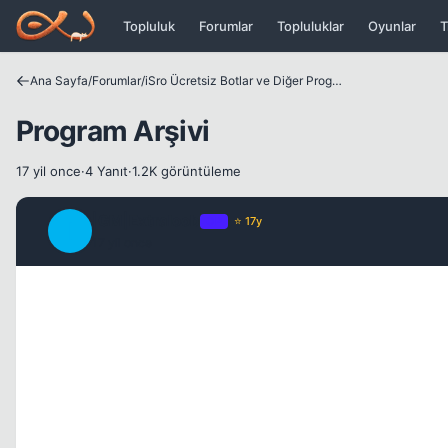
Icerige atla
Topluluk
Forumlar
Topluluklar
Oyunlar
T
Ana Sayfa
/
Forumlar
/
iSro Ücretsiz Botlar ve Diğer Programlar
Program Arşivi
17 yil once
·
4 Yanıt
·
1.2K görüntüleme
|GM|Extraloob
OP
⭐ 17y
|
17 yil once