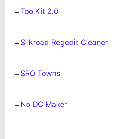
ToolKit 2.0
➡️
Silkroad Regedit Cleaner
➡️
SRO Towns
➡️
No DC Maker
➡️