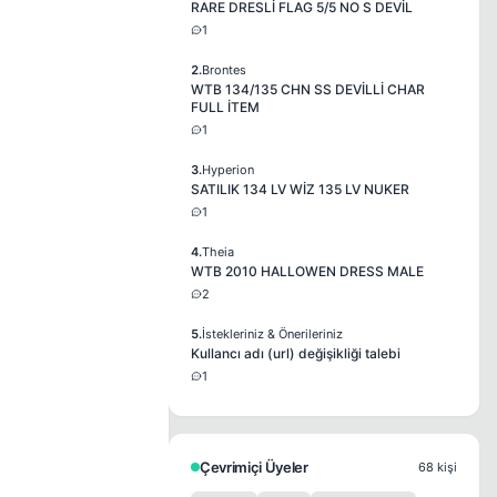
RARE DRESLİ FLAG 5/5 NO S DEVİL
1
2.
Brontes
WTB 134/135 CHN SS DEVİLLİ CHAR
FULL İTEM
1
3.
Hyperion
SATILIK 134 LV WİZ 135 LV NUKER
1
4.
Theia
WTB 2010 HALLOWEN DRESS MALE
2
5.
İstekleriniz & Önerileriniz
Kullancı adı (url) değişikliği talebi
1
Çevrimiçi Üyeler
68 kişi