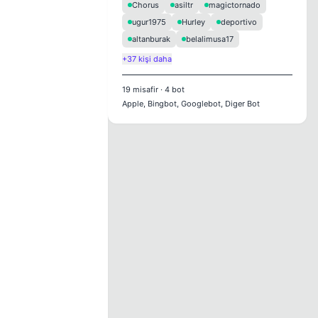
Chorus
asiltr
magictornado
ugur1975
Hurley
deportivo
altanburak
belalimusa17
+37 kişi daha
19
misafir
·
4
bot
Apple, Bingbot, Googlebot, Diger Bot