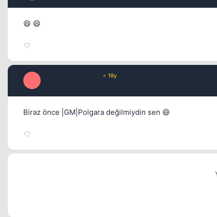
😄 😄
PolgaraWahrenheit
⭐ 19y
P
17 yil once
Biraz önce |GM|Polgara değilmiydin sen 😄