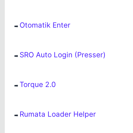
Otomatik Enter
➡️
SRO Auto Login (Presser)
➡️
Torque 2.0
➡️
Rumata Loader Helper
➡️