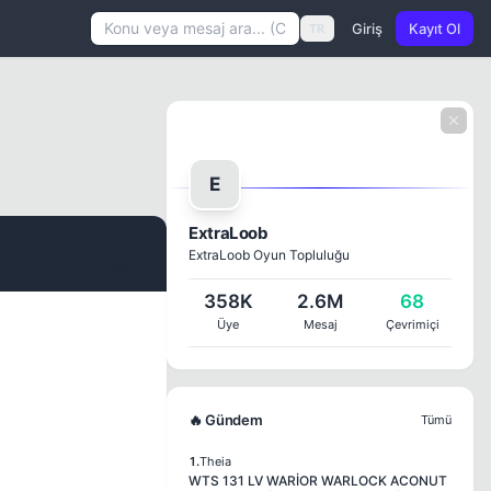
Giriş
Kayıt Ol
TR
E
ExtraLoob
ExtraLoob Oyun Topluluğu
#1
358K
2.6M
68
Üye
Mesaj
Çevrimiçi
🔥 Gündem
Tümü
1.
Theia
WTS 131 LV WARİOR WARLOCK ACONUT