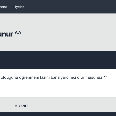
rend
Üyeler
Kapat
unur ^^
Kapat
ıtlı olduğunu öğrenmem lazım bana yardımcı olur musunuz ^^
6 YANIT
Kapat