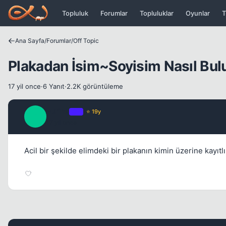
Icerige atla
Topluluk
Forumlar
Topluluklar
Oyunlar
T
Ana Sayfa
/
Forumlar
/
Off Topic
Plakadan İsim~Soyisim Nasıl Bul
17 yil once
·
6 Yanıt
·
2.2K görüntüleme
Furina
OP
⭐ 19y
F
17 yil once
Acil bir şekilde elimdeki bir plakanın kimin üzerine kay