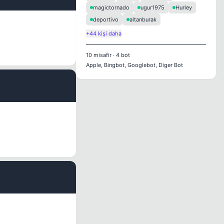
magictornado
ugur1975
Hurley
deportivo
altanburak
+44 kişi daha
10
misafir
·
4
bot
Apple, Bingbot, Googlebot, Diger Bot
#5
#6