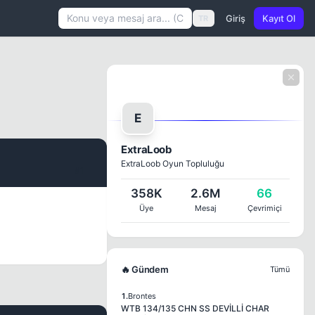
Giriş
Kayıt Ol
TR
E
ExtraLoob
ExtraLoob Oyun Topluluğu
#1
358K
2.6M
66
Üye
Mesaj
Çevrimiçi
🔥 Gündem
Tümü
1.
Brontes
WTB 134/135 CHN SS DEVİLLİ CHAR