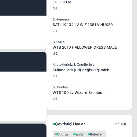
FULL İTEM
1
#2
2.
Hyperion
SATILIK 134 LV WİZ 135 LV NUKER
1
3.
Theia
WTB 2010 HALLOWEN DRESS MALE
2
#3
4.
İstekleriniz & Önerileriniz
Kullancı adı (url) değişikliği talebi
1
5.
Brontes
WTS 109 Lv Wizard Brontes
1
Çevrimiçi Üyeler
66 kişi
Chorus
asiltr
Rebellen
#4