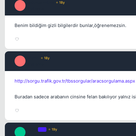
Optimus Prime
⭐ 18y
O
17 yil once
Benim bildiğim gizli bilgilerdir bunlar,öğrenemezsin.
Milano
⭐ 18y
M
17 yil once
http://sorgu.trafik.gov.tr/tbssorgular/aracsorgulama.aspx
Buradan sadece arabanın cinsine felan bakılıyor yalnız i
Furina
OP
⭐ 19y
F
17 yil once