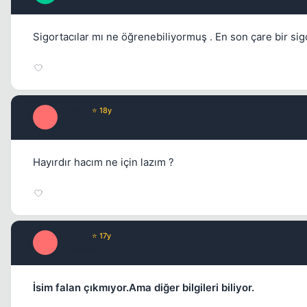
Sigortacılar mı ne öğrenebiliyormuş . En son çare bir sig
Milano
⭐ 18y
M
17 yil once
Hayırdır hacım ne için lazım ?
Sensei
⭐ 17y
S
17 yil once
İsim falan çıkmıyor.Ama diğer bilgileri biliyor.