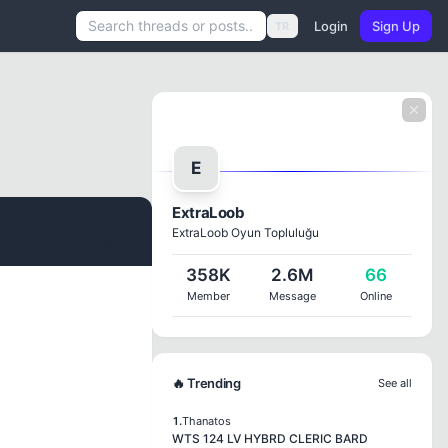
Login
Sign Up
TR
E
ExtraLoob
ExtraLoob Oyun Topluluğu
#1
358K
2.6M
66
Member
Message
Online
🔥 Trending
See all
1.
Thanatos
WTS 124 LV HYBRD CLERIC BARD