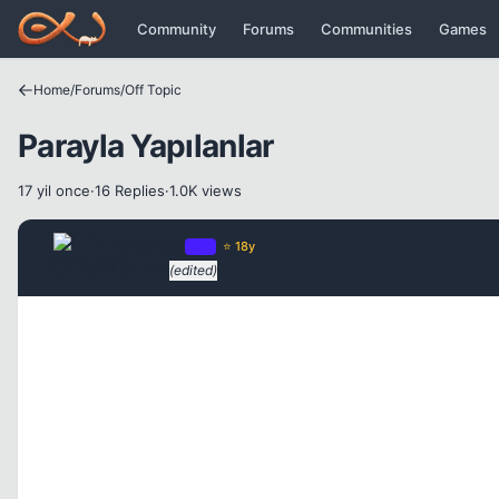
Icerige atla
Community
Forums
Communities
Games
Home
/
Forums
/
Off Topic
Parayla Yapılanlar
17 yil once
·
16 Replies
·
1.0K views
Toxicated
OP
⭐ 18y
17 yil once
(edited)