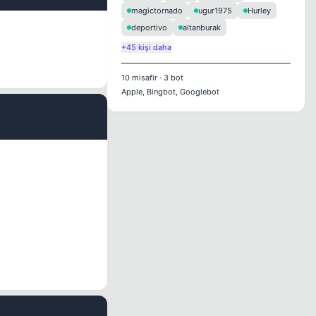
magictornado
ugur1975
Hurley
deportivo
altanburak
+45 kişi daha
10
misafir
·
3
bot
Apple, Bingbot, Googlebot
#4