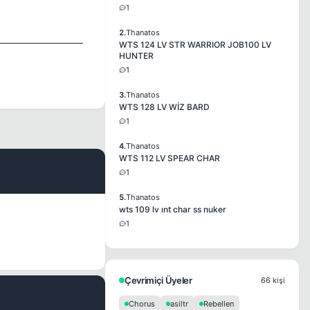
1
2.
Thanatos
WTS 124 LV STR WARRIOR JOB100 LV
HUNTER
1
3.
Thanatos
WTS 128 LV WİZ BARD
1
4.
Thanatos
WTS 112 LV SPEAR CHAR
1
#2
5.
Thanatos
wts 109 lv ınt char ss nuker
1
Çevrimiçi Üyeler
66 kişi
Chorus
asiltr
Rebellen
#3