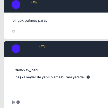
XER0
⭐ 19y
X
17 yil once
lol, çok bulmuş parayı
joLLy jaRin
⭐ 17y
J
17 yil once
başka şeyler de yapılıo ama burası yeri deil 😁
👍 😜