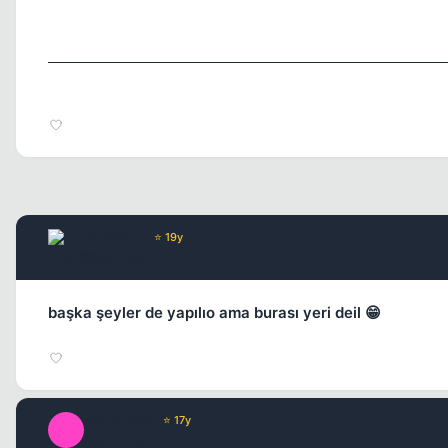
TheMyth_
⭐ 19y
17 yil once
başka şeyler de yapılıo ama burası yeri deil 😁
Black Pearl
⭐ 17y
B
17 yil once