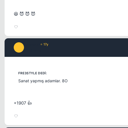
😆 😈 😈 😈
Larxene
⭐ 17y
L
17 yil once
Sanat yapmış adamlar. 8O
+1907 👍