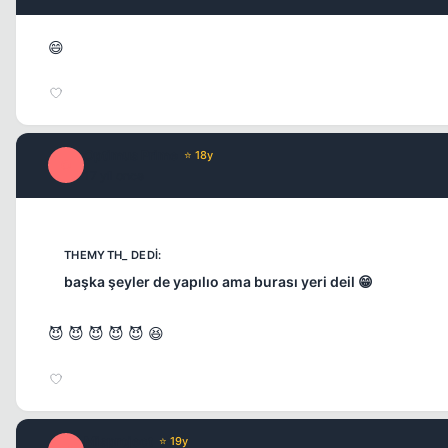
😄
Optimus Prime
⭐ 18y
O
17 yil once
başka şeyler de yapılıo ama burası yeri deil 😁
😈 😈 😈 😈 😈 😆
Misproject
⭐ 19y