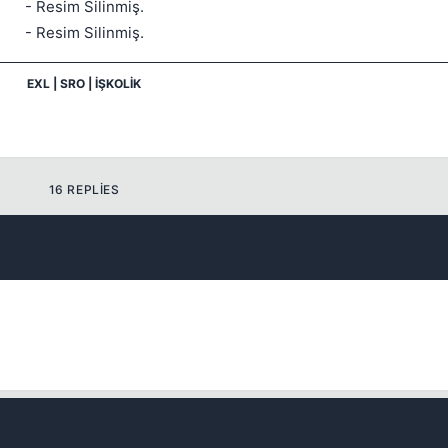
- Resim Silinmiş.
- Resim Silinmiş.
Kapat
EXL | SRO | İŞKOLİK
16 REPLIES
Kapat