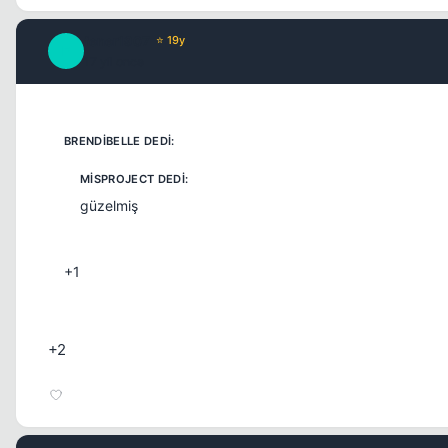
fener1907
⭐ 19y
F
17 yil once
güzelmiş
+1
+2