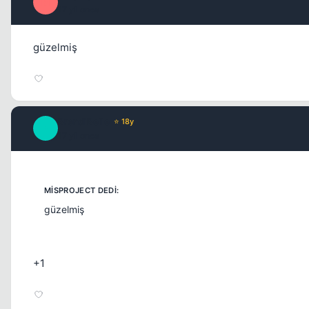
M
17 yil once
güzelmiş
BrendiBelle
⭐ 18y
B
17 yil once
güzelmiş
+1