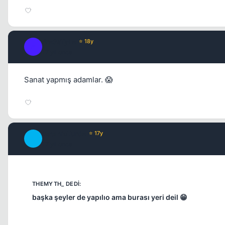
Fre3sTyLe
⭐ 18y
F
17 yil once
Sanat yapmış adamlar. 😱
SatanicTurtle
⭐ 17y
S
17 yil once
başka şeyler de yapılıo ama burası yeri deil 😁