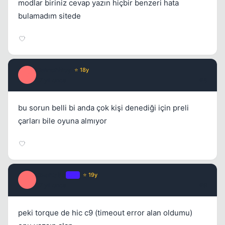
modlar biriniz cevap yazın hiçbir benzeri hata
bulamadım sitede
DemonBoy
⭐ 18y
D
17 yil once
#8
bu sorun belli bi anda çok kişi denediği için preli
çarları bile oyuna almıyor
Ozan365
OP
⭐ 19y
O
17 yil once
#9
peki torque de hic c9 (timeout error alan oldumu)