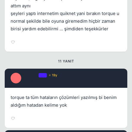
attım aynı
Kapat
şeyleri yaptı internetim quiknet yani bırakın torque u
normal şekilde bile oyuna giremedim hiçbir zaman
birisi yardım edebilirmi ... şimdiden teşekkürler
11 YANIT
Ozan365
OP
⭐ 19y
O
17 yil once
#2
torque ta tüm hataların çözümleri yazılmış bi benim
aldığım hatadan kelime yok