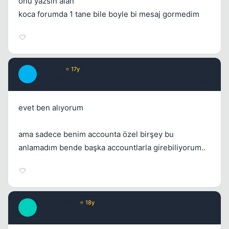
onu yazsın alan
koca forumda 1 tane bile boyle bi mesaj gormedim
149385
⭐ 17y
1
17 yil once
#10
evet ben alıyorum
ama sadece benim accounta özel birşey bu
anlamadım bende başka accountlarla girebiliyorum..
Unreminical
⭐ 18y
U
17 yil once
#11