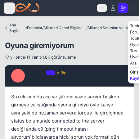
Icerige atla
TR
Ana
Topl
/
Forumlar
/
Silkroad Genel Bilgiler ve Update Bilgileri
/
Silkroad Sorunları ve Hataları
Sayfa
Foru
Topl
Oyuna giremiyorum
Oyun
Tren
Üyel
17 yil once
·
11 Yanıt
·
1.8K görüntüleme
Ara
Kapat
Ozan365
Giriş
OP
⭐ 19y
O
Kayı
17 yil once
#1
Sro ekranında acc ve şifremi yazıp server boşken
girmeye çalıştığımda oyuna girmiyo öyle kalıyo
aynı şekilde nezaman servera torque ile girdigimde
status bolumunde connected to the server
dediği anda c9 (ping timeout hatası
alıyorum)bilgisayarda hiçbi sorun yok formatı dün