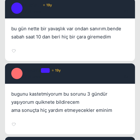
CHaKaLL
⭐ 19y
Kapat
C
17 yil once
#3
bu gün nette bir yavaşlık var ondan sanırım.bende
sabah saat 10 dan beri hiç bir çara giremedim
Ozan365
OP
⭐ 19y
O
17 yil once
#4
bugunu kastetmiyorum bu sorunu 3 gündür
yaşıyorum quiknete bildirecem
ama sonuçta hiç yardım etmeyecekler eminim