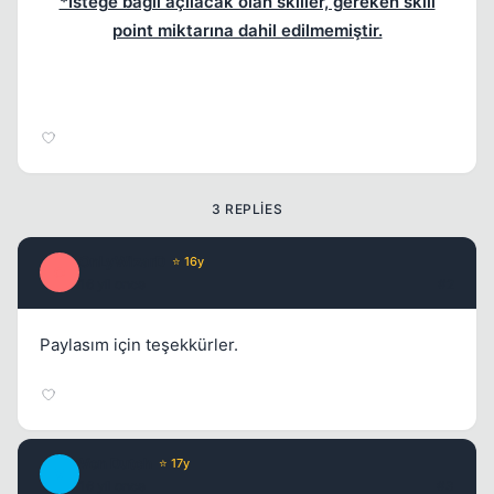
*İsteğe bağlı açılacak olan skiller, gereken skill
point miktarına dahil edilmemiştir.
3 REPLIES
OnLyWizarD
⭐ 16y
O
16 yil once
#2
Paylasım için teşekkürler.
Von Dutch
⭐ 17y
V
16 yil once
#3