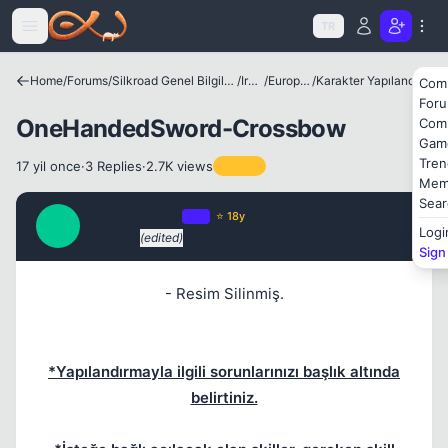
Icerige atla
TR
Kapat
Home
/
Forums
/
Silkroad Genel Bilgiler ve Update Bilgileri
/
Irklar
/
European
/
Karakter Yapılandırmaları
Com
For
OneHandedSword-Crossbow
Com
Gam
Tren
17 yil once
·
3 Replies
·
2.7K views
Pinned
Mem
Sear
SuperNaturaL
OP
⭐ 18y
Kapat
S
Logi
17 yil once
(edited)
#1
Sign
- Resim Silinmiş.
*Yapılandırmayla ilgili sorunlarınızı başlık altında
belirtiniz.