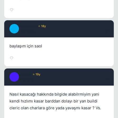
carchases
⭐ 18y
C
16 yil once
#6
baylaşım için saol
Adonia
⭐ 19y
A
15 yil once
#7
Nasıl kasacağı hakkında bilgide alabilrmiyim yani
kendi hızlımı kasar barddan dolayı bir yan buildi
cleric olan charlara göre yada yavaşmı kasar ? Vs.