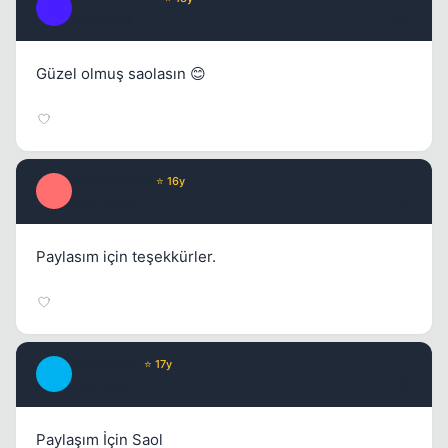
R
16 yil once
#3
Güzel olmuş saolasın 😊
OnLyWizarD
⭐ 16y
O
16 yil once
#4
Paylasım için teşekkürler.
Von Dutch
⭐ 17y
V
16 yil once
#5
Paylaşım İçin Saol