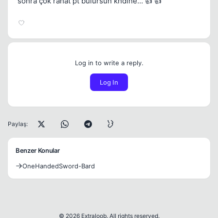
sonra çok rahat pt bulursun kndine... 👍 👍
Log in to write a reply.
Log In
Paylaş:
Benzer Konular
OneHandedSword-Bard
© 2026 Extraloob. All rights reserved.