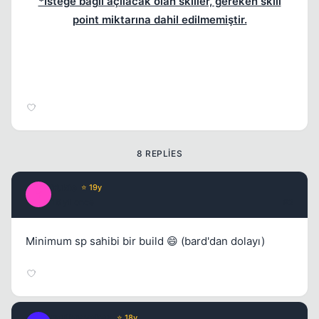
*İsteğe bağlı açılacak olan skiller, gereken skill
point miktarına dahil edilmemiştir.
8 REPLIES
Kapat
Yukie
⭐ 19y
Y
16 yil once
#2
Minimum sp sahibi bir build 😄 (bard'dan dolayı)
raulbravokan
⭐ 18y