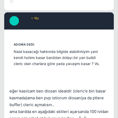
loqqin
⭐ 16y
L
15 yil once
#8
Nasıl kasacağı hakkında bilgide alabilrmiyim yani
kendi hızlımı kasar barddan dolayı bir yan buildi
cleric olan charlara göre yada yavaşmı kasar ? Vs.
eğer kasılcam ben diosan idealdir (cleric'e bin basar
kasmada)ama ben pvp istiorum diosan(ya da ptlere
buffer) cleric açmalısın..
ama bardda en aşağıdaki skilleri açarsanda 100 lvldan