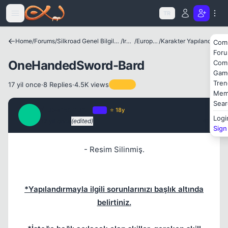
Icerige atla
TR
Home
/
Forums
/
Silkroad Genel Bilgiler ve Update Bilgileri
/
Irklar
/
European
/
Karakter Yapılandırmaları
Com
For
OneHandedSword-Bard
Com
Gam
Tren
17 yil once
·
8 Replies
·
4.5K views
Pinned
Mem
Sear
SuperNaturaL
OP
⭐ 18y
Kapat
S
Logi
17 yil once
(edited)
#1
Sign
- Resim Silinmiş.
*Yapılandırmayla ilgili sorunlarınızı başlık altında
belirtiniz.