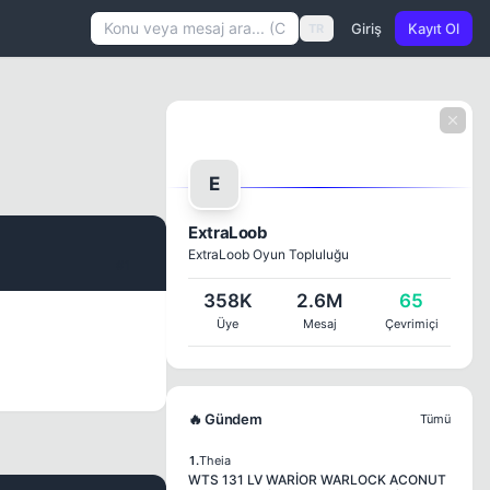
Giriş
Kayıt Ol
TR
E
ExtraLoob
ExtraLoob Oyun Topluluğu
#1
358K
2.6M
65
Üye
Mesaj
Çevrimiçi
🔥 Gündem
Tümü
1.
Theia
WTS 131 LV WARİOR WARLOCK ACONUT