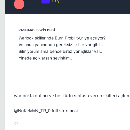
Hyperion
OP
⭐ 17y
H
17 yil once
Warlock skillerinde Burn Probility,niye açılıyor?
Ve onun yanındada gereksiz skiller var gibi...
Bilmiyorum ama bence biraz yanlışlıklar var..
Yinede açıklarsan sevinirim..
warlockta dotları ve her türlü statusu veren skilleri açtım 
@NuKeMaN_TR_0 full str olacak