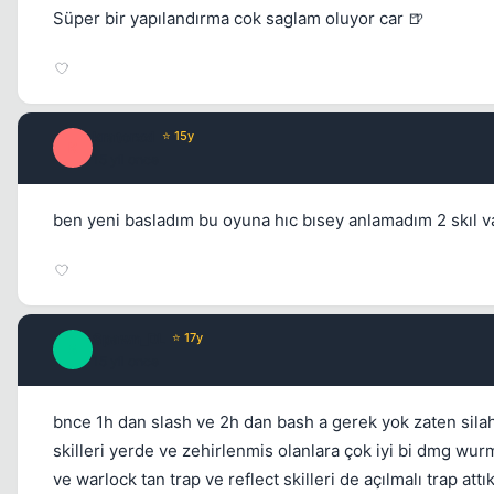
Süper bir yapılandırma cok saglam oluyor car 🍺
kratorxxl
⭐ 15y
K
15 yil once
ben yeni basladım bu oyuna hıc bısey anlamadım 2 skıl 
Spawn_DL
⭐ 17y
S
15 yil once
bnce 1h dan slash ve 2h dan bash a gerek yok zaten sila
skilleri yerde ve zehirlenmis olanlara çok iyi bi dmg wu
ve warlock tan trap ve reflect skilleri de açılmalı trap a