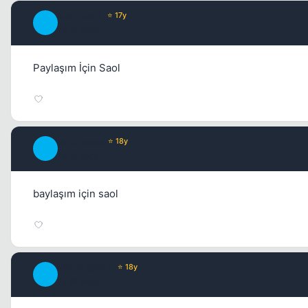
Von Dutch
⭐ 17y
V
16 yil once
Paylaşım İçin Saol
carchases
⭐ 18y
C
16 yil once
baylaşım için saol
Brave_ChiLD
⭐ 18y
B
16 yil once