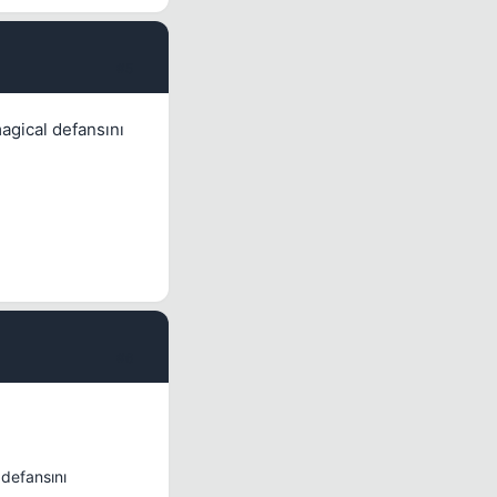
#5
magical defansını
#6
 defansını