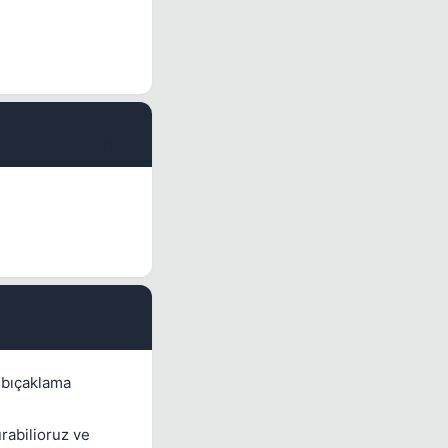
#11
#12
 bıçaklama
urabilioruz ve