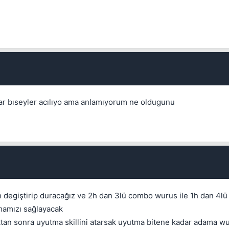
var bıseyler acılıyo ama anlamıyorum ne oldugunu
h degiştirip duracağız ve 2h dan 3lü combo wurus ile 1h dan 4lü
rmamızı sağlayacak
ttıktan sonra uyutma skillini atarsak uyutma bitene kadar adama w