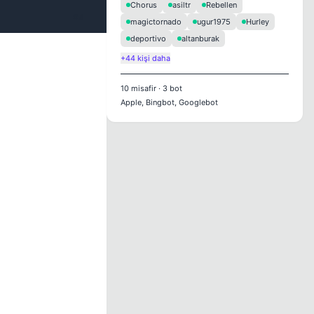
Chorus
asiltr
Rebellen
#4
magictornado
ugur1975
Hurley
deportivo
altanburak
+44 kişi daha
10
misafir
·
3
bot
Apple, Bingbot, Googlebot