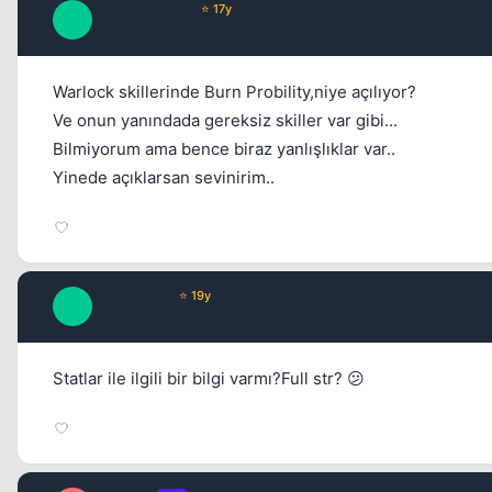
Rashard Lewis
⭐ 17y
R
17 yil once
Warlock skillerinde Burn Probility,niye açılıyor?
Ve onun yanındada gereksiz skiller var gibi...
Bilmiyorum ama bence biraz yanlışlıklar var..
Yinede açıklarsan sevinirim..
Crazy4k!LL
⭐ 19y
C
17 yil once
Statlar ile ilgili bir bilgi varmı?Full str? 😕