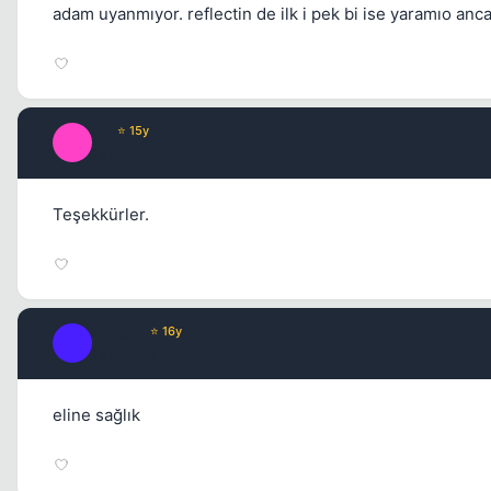
adam uyanmıyor. reflectin de ilk i pek bi ise yaramıo anc
f1_
⭐ 15y
F
15 yil once
Teşekkürler.
farlo54
⭐ 16y
F
15 yil once
eline sağlık