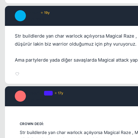
Crown
⭐ 19y
C
17 yil once
Str buildlerde yan char warlock açılıyorsa Magical Raze , 
düşürür lakin biz warrior olduğumuz için phy vuruyoruz.
Ama partylerde yada diğer savaşlarda Magical attack yapa
Hyperion
OP
⭐ 17y
H
17 yil once
Str buildlerde yan char warlock açılıyorsa Magical Raze , Ma