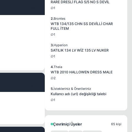
RARE DRESLİ FLAG 5/5 NO S DEVİL
1
#2
2.
Brontes
WTB 134/135 CHN SS DEVİLLİ CHAR
FULL İTEM
1
3.
Hyperion
SATILIK 134 LV WİZ 135 LV NUKER
1
4.
Theia
WTB 2010 HALLOWEN DRESS MALE
2
#3
5.
İstekleriniz & Önerileriniz
Kullancı adı (url) değişikliği talebi
1
Çevrimiçi Üyeler
65 kişi