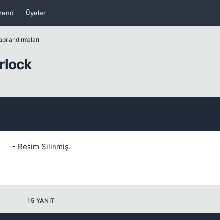
rend
Üyeler
apılandırmaları
rlock
Kapat
- Resim Silinmiş.
Kapat
15 YANIT