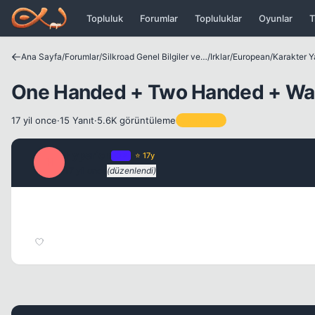
Icerige atla
Topluluk
Forumlar
Topluluklar
Oyunlar
T
Ana Sayfa
/
Forumlar
/
Silkroad Genel Bilgiler ve Update Bilgileri
/
Irklar
/
European
/
Karakter Y
One Handed + Two Handed + Wa
17 yil once
·
15 Yanıt
·
5.6K görüntüleme
Sabitlenen
Hyperion
OP
⭐ 17y
H
17 yil once
(düzenlendi)