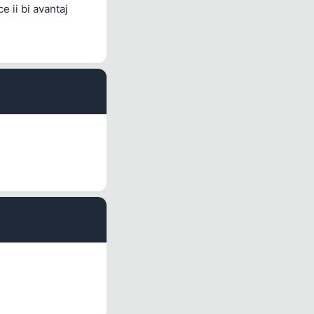
e ii bi avantaj
#13
#14