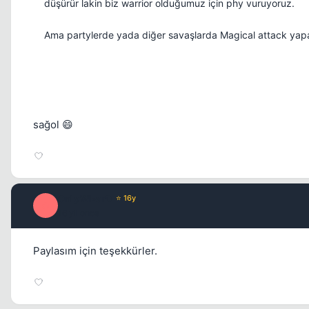
düşürür lakin biz warrior olduğumuz için phy vuruyoruz.
Ama partylerde yada diğer savaşlarda Magical attack yapan
sağol 😄
OnLyWizarD
⭐ 16y
O
16 yil once
Paylasım için teşekkürler.