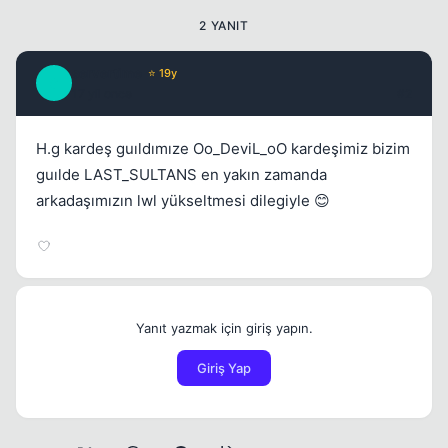
2 YANIT
servertime
⭐ 19y
S
17 yil once
#2
H.g kardeş guıldımıze Oo_DeviL_oO kardeşimiz bizim
guılde LAST_SULTANS en yakın zamanda
arkadaşımızın lwl yükseltmesi dilegiyle 😊
Yanıt yazmak için giriş yapın.
Giriş Yap