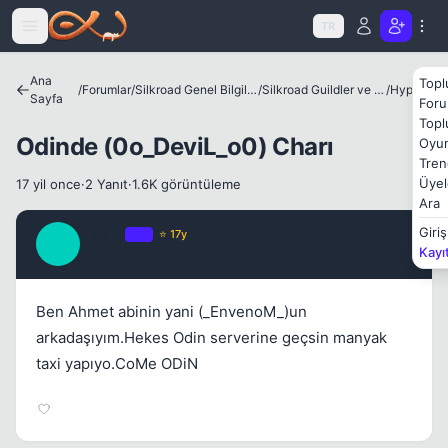
Icerige atla
TR
Kapat
Ana
Topl
/
Forumlar
/
Silkroad Genel Bilgiler ve Update Bilgileri
/
Silkroad Guildler ve Tanıtımları
/
Hyperion
Sayfa
Foru
Topl
Odinde (0o_DeviL_o0) Charı
Oyun
Tren
Üyel
17 yil once
·
2 Yanıt
·
1.6K görüntüleme
Ara
bedirr
Giriş
OP
⭐ 17y
B
Kayı
17 yil once
#1
Ben Ahmet abinin yani (_EnvenoM_)un
arkadaşıyım.Hekes Odin serverine geçsin manyak
taxi yapıyo.CoMe ODiN