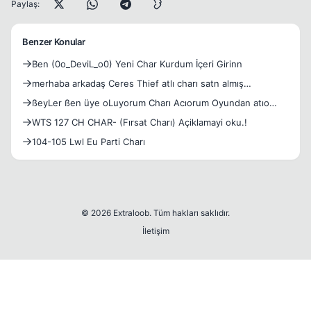
Paylaş:
Benzer Konular
Ben (0o_DeviL_o0) Yeni Char Kurdum İçeri Girinn
merhaba arkadaş Ceres Thief atlı charı satn almış
bulnmaktayım Charın geçmişini charı satın alıp oyuna
ßeyLer ßen üye oLuyorum Charı Acıorum Oyundan atıo
girdikten sonra gördüm inanmayan resime baksın
charı
WTS 127 CH CHAR- (Fırsat Charı) Açiklamayi oku.!
104-105 Lwl Eu Parti Charı
© 2026 Extraloob. Tüm hakları saklıdır.
İletişim