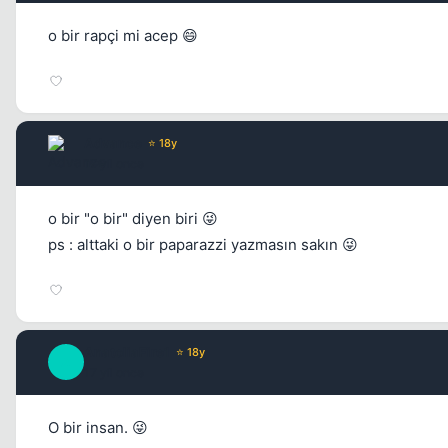
o bir rapçi mi acep 😄
Advance
⭐ 18y
17 yil once
o bir "o bir" diyen biri 😜
ps : alttaki o bir paparazzi yazmasın sakın 😜
AnatoliaFire1
⭐ 18y
A
17 yil once
O bir insan. 😜