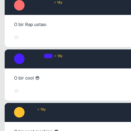
Optimus Prime
⭐ 18y
O
17 yil once
O bir Rap ustası
Fre3sTyLe
OP
⭐ 18y
F
17 yil once
O bir cool 😎
Prada
⭐ 19y
P
17 yil once