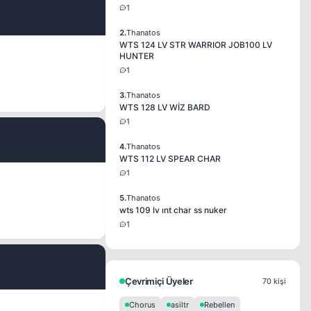
1
#2
2.
Thanatos
WTS 124 LV STR WARRIOR JOB100 LV
HUNTER
1
3.
Thanatos
WTS 128 LV WİZ BARD
1
#3
4.
Thanatos
WTS 112 LV SPEAR CHAR
1
5.
Thanatos
wts 109 lv ınt char ss nuker
1
#4
Çevrimiçi Üyeler
70 kişi
Chorus
asiltr
Rebellen