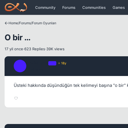
Icerige atla
Community
Forums
Communities
Games
Home
/
Forums
/
Forum Oyunları
O bir ...
17 yil once
·
623 Replies
·
39K views
Fre3sTyLe
OP
⭐ 18y
F
17 yil once
Üsteki hakkında düşündüğün tek kelimeyi başına "o bir" k