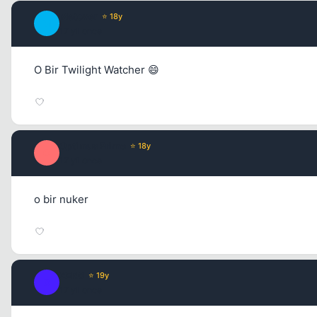
Metover
⭐ 18y
M
17 yil once
O Bir Twilight Watcher 😄
Optimus Prime
⭐ 18y
O
17 yil once
o bir nuker
XER0
⭐ 19y
X
17 yil once