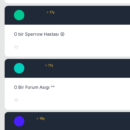
OldSasuke
⭐ 17y
O
17 yil once
O bir Sperrow Hastası 😜
By_DaDaS
⭐ 17y
B
17 yil once
O Bir Forum Asıgı ^^
XER0
⭐ 19y
X
17 yil once