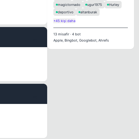
magictornado
ugur1975
Hurley
deportivo
altanburak
+45 kişi daha
13
misafir
·
4
bot
#5
Apple, Bingbot, Googlebot, Ahrefs
#6