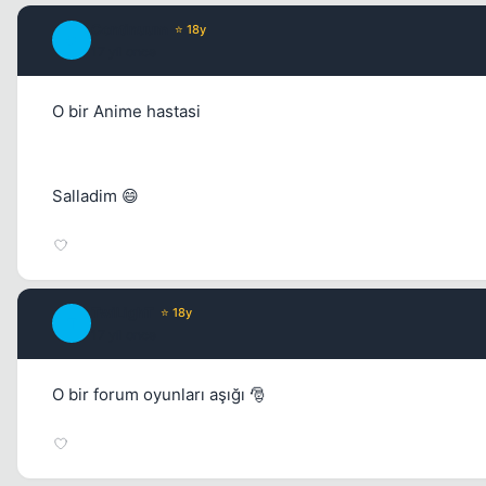
Continuum
⭐ 18y
C
17 yil once
O bir Anime hastasi
Salladim 😄
TwiLighT
⭐ 18y
T
17 yil once
O bir forum oyunları aşığı 🎅