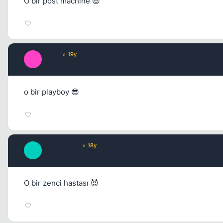
O bir post machine 😎
Espio
⭐ 19y
E
17 yil once
o bir playboy 😎
BrendiBelle
⭐ 18y
B
17 yil once
O bir zenci hastası 😈