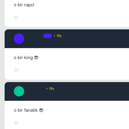
o bir rapci
Fre3sTyLe
OP
⭐ 18y
F
17 yil once
o bir king 😎
Fahmlugat
⭐ 18y
F
17 yil once
o bir fanatik 😎