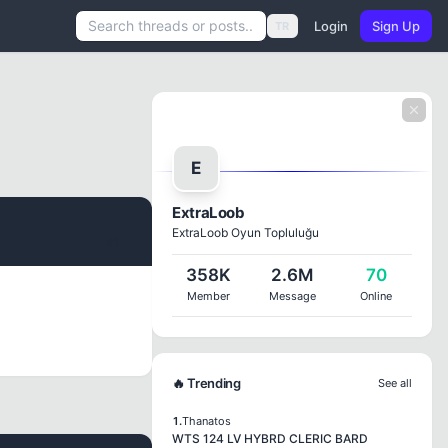
Login
Sign Up
TR
E
ExtraLoob
ExtraLoob Oyun Topluluğu
#1
358K
2.6M
70
Member
Message
Online
🔥 Trending
See all
1.
Thanatos
WTS 124 LV HYBRD CLERIC BARD