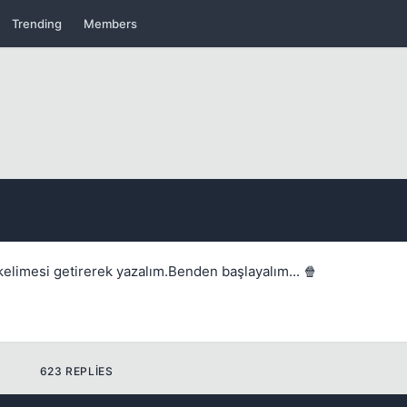
Trending
Members
Kapat
Kapat
elimesi getirerek yazalım.Benden başlayalım... 🍿
623 REPLIES
Kapat