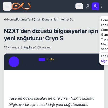
Icerige atla
TR
Home
/
Forums
/
Yeni Çıkan Donanımlar, Internet Dünyası ve Benzer Konular
Com
For
NZXT'den dizüstü bilgisayarlar için
Com
Gam
yeni soğutucu; Cryo S
Tren
Mem
17 yil once
·
3 Replies
·
1.0K views
Sear
Logi
StormHero
OP
⭐ 19y
Sign
S
17 yil once
#1
Kapat
Tasarım odaklı kasaları ile öne çıkan NZXT, dizüstü
bilgisayarlar için hazırladığı yeni soğutucusunu