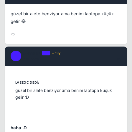
güzel bir alete benziyor ama benim laptopa küçük
gelir 😄
StormHero
OP
⭐ 19y
S
17 yil once
#3
güzel bir alete benziyor ama benim laptopa küçük
gelir :D
haha :D