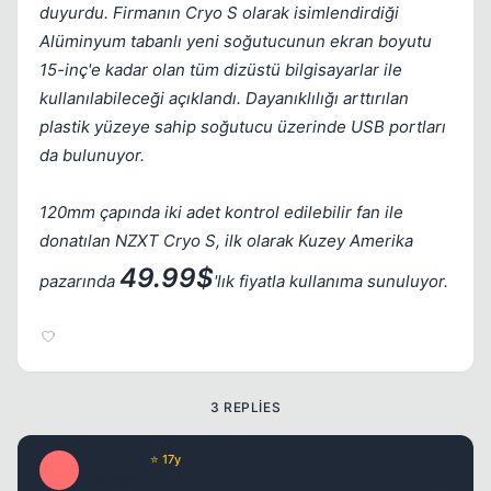
duyurdu. Firmanın Cryo S olarak isimlendirdiği
Alüminyum tabanlı yeni soğutucunun ekran boyutu
15-inç'e kadar olan tüm dizüstü bilgisayarlar ile
kullanılabileceği açıklandı. Dayanıklılığı arttırılan
plastik yüzeye sahip soğutucu üzerinde USB portları
da bulunuyor.
120mm çapında iki adet kontrol edilebilir fan ile
donatılan NZXT Cryo S, ilk olarak Kuzey Amerika
49.99$
pazarında
'lık fiyatla kullanıma sunuluyor.
3 REPLIES
Hyperion
⭐ 17y
H
17 yil once
#2