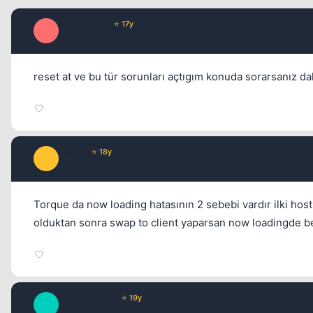
silkroadlife
⭐ 17y
S
17 yil once
reset at ve bu tür sorunları açtıgım konuda sorarsanız dah
ManlY
⭐ 18y
M
17 yil once
Torque da now loading hatasının 2 sebebi vardır ilki hostl
olduktan sonra swap to client yaparsan now loadingde be
Xpr3ssMusic
⭐ 19y
X
17 yil once