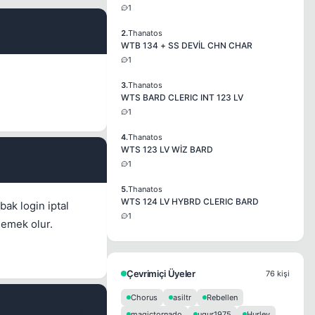
1
2.
Thanatos
#2
WTB 134 + SS DEVİL CHN CHAR
1
3.
Thanatos
WTS BARD CLERIC INT 123 LV
1
4.
Thanatos
WTS 123 LV WİZ BARD
1
#3
5.
Thanatos
WTS 124 LV HYBRD CLERIC BARD
bak login iptal
1
lemek olur.
Çevrimiçi Üyeler
76 kişi
Chorus
asiltr
Rebellen
#4
magictornado
ugur1975
Hurley