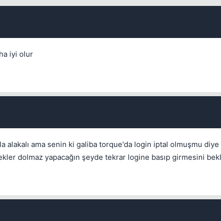
a iyi olur
a alakalı ama senin ki galiba torque'da login iptal olmuşmu diye 
kler dolmaz yapacağın şeyde tekrar logine basıp girmesini bek
💎