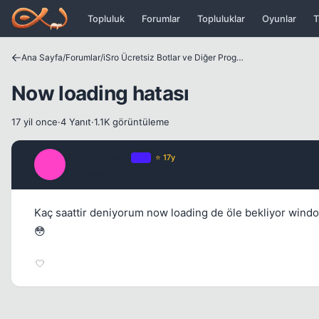
Icerige atla
Topluluk
Forumlar
Topluluklar
Oyunlar
T
Ana Sayfa
/
Forumlar
/
iSro Ücretsiz Botlar ve Diğer Programlar
Now loading hatası
17 yil once
·
4 Yanıt
·
1.1K görüntüleme
JohnnyDepp
OP
⭐ 17y
J
17 yil once
Kaç saattir deniyorum now loading de öle bekliyor wind
😳