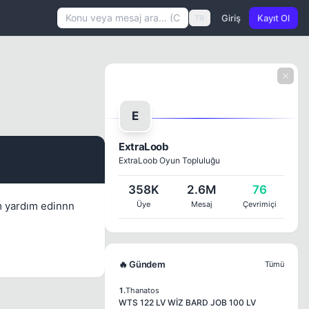
Giriş
Kayıt Ol
TR
E
ExtraLoob
ExtraLoob Oyun Topluluğu
#1
358K
2.6M
76
m yardım edinnn
Üye
Mesaj
Çevrimiçi
🔥 Gündem
Tümü
1.
Thanatos
WTS 122 LV WİZ BARD JOB 100 LV