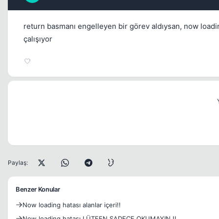
return basmanı engelleyen bir görev aldıysan, now loadin
çalışıyor
Paylaş:
Benzer Konular
Now loading hatası alanlar içeri!!
Now loading hatası LÜTFEN SADECE OKUMAYIN !!