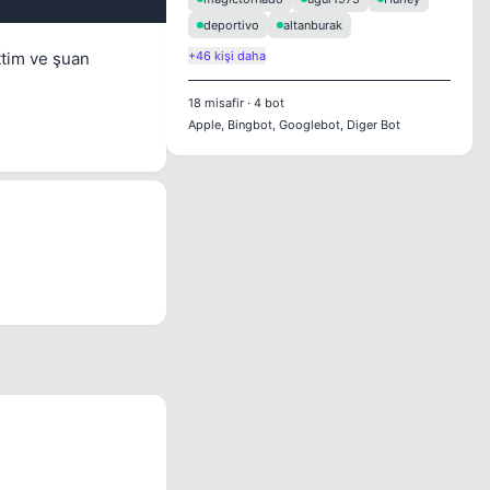
deportivo
altanburak
ttim ve şuan
+46 kişi daha
18
misafir
·
4
bot
Apple, Bingbot, Googlebot, Diger Bot