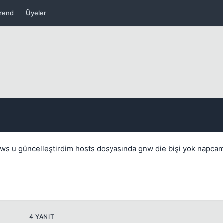
Kapat
rend
Üyeler
Kapat
ows u güncelleştirdim hosts dosyasında gnw die bişi yok napca
4 YANIT
Kapat