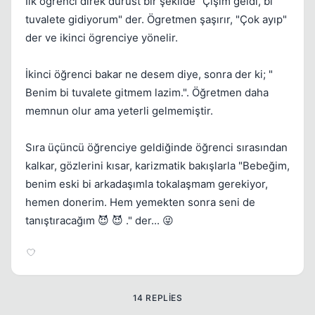
İlk öğrenci direk dürüst bir şekilde "Çişim geldi, bi
tuvalete gidiyorum" der. Ögretmen şaşırır, "Çok ayıp"
der ve ikinci ögrenciye yönelir.
İkinci öğrenci bakar ne desem diye, sonra der ki; "
Benim bi tuvalete gitmem lazim.". Öğretmen daha
memnun olur ama yeterli gelmemiştir.
Kapat
Sıra üçüncü öğrenciye geldiğinde öğrenci sırasından
kalkar, gözlerini kısar, karizmatik bakışlarla "Bebeğim,
benim eski bi arkadaşımla tokalaşmam gerekiyor,
hemen donerim. Hem yemekten sonra seni de
tanıştıracağım 😈 😈 ." der... 😜
Kapat
14 REPLIES