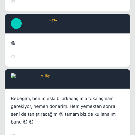
MMe_Nobles
⭐ 17y
M
17 yil once
#7
😄
Advance
⭐ 18y
17 yil once
#8
Bebeğim, benim eski bi arkadaşımla tokalaşmam
gerekiyor, hemen donerim. Hem yemekten sonra
seni de tanıştıracağım 😆 tamam biz de kullanalım
bunu 😈 😈