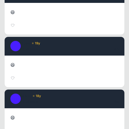
😆
Kobe
⭐ 19y
K
17 yil once
#5
😆
MARi
⭐ 18y
M
17 yil once
#6
😄