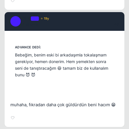
XER0
OP
⭐ 19y
X
17 yil once
#9
Bebeğim, benim eski bi arkadaşımla tokalaşmam
gerekiyor, hemen donerim. Hem yemekten sonra
seni de tanıştıracağım 😆 tamam biz de kullanalım
bunu 😈 😈
muhaha, fıkradan daha çok güldürdün beni hacım 😁