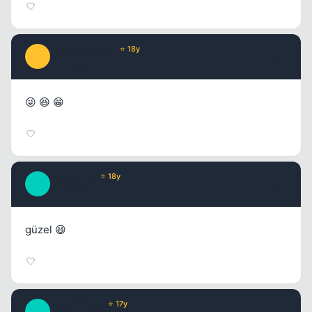
LadySunBurN_
⭐ 18y
L
17 yil once
#12
😜 😆 😁
KissOfLife
⭐ 18y
K
17 yil once
#13
güzel 😆
IronyOfFate
⭐ 17y
I