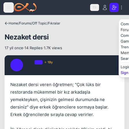
Icerige atla
TR
Home
/
Forums
/
Off Topic
/
Fıkralar
Com
For
Nezaket dersi
Com
Kapat
Gam
Tren
17 yil once
·
14 Replies
·
1.7K views
Mem
Sear
XER0
OP
⭐ 19y
X
Logi
17 yil once
#1
Sign
Nezaket dersi veren öğretmen; "Çok lüks bir
Kapat
restoranda mükemmel bir kız arkadaşla
yemekteyken, çişinizin gelmesi durumunda ne
dersiniz" diye erkek öğrencilere sormaya başlar.
Erkek öğrencilerde sırayla cevap verirler.