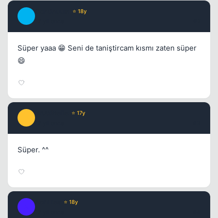
Continuum
⭐ 18y
C
17 yil once
#2
Kapat
Süper yaaa 😁 Seni de taniştircam kısmı zaten süper
😄
BruttiBelle
⭐ 17y
B
17 yil once
#3
Kapat
Süper. ^^
Achilles
⭐ 18y
A
17 yil once
#4