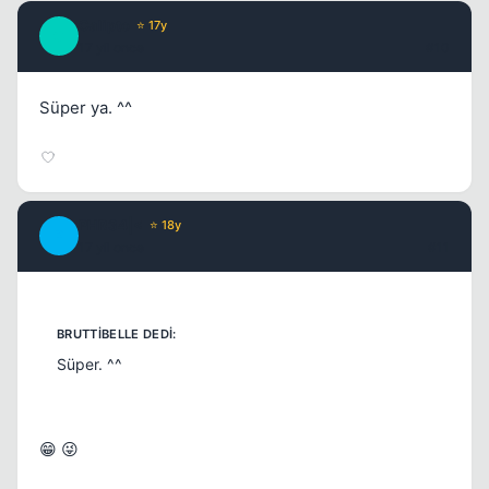
Calipto
⭐ 17y
C
17 yil once
#10
Süper ya. ^^
PHR34|<
⭐ 18y
P
17 yil once
#11
Süper. ^^
😁 😜