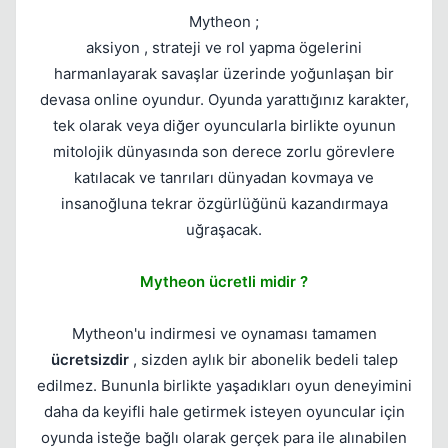
Kapat
Mytheon ;
aksiyon , strateji ve rol yapma ögelerini
harmanlayarak savaşlar üzerinde yoğunlaşan bir
devasa online oyundur. Oyunda yarattığınız karakter,
tek olarak veya diğer oyuncularla birlikte oyunun
mitolojik dünyasında son derece zorlu görevlere
katılacak ve tanrıları dünyadan kovmaya ve
insanoğluna tekrar özgürlüğünü kazandırmaya
uğraşacak.
Mytheon ücretli midir ?
Kapat
Mytheon'u indirmesi ve oynaması tamamen
ücretsizdir
, sizden aylık bir abonelik bedeli talep
edilmez. Bununla birlikte yaşadıkları oyun deneyimini
daha da keyifli hale getirmek isteyen oyuncular için
oyunda isteğe bağlı olarak gerçek para ile alınabilen