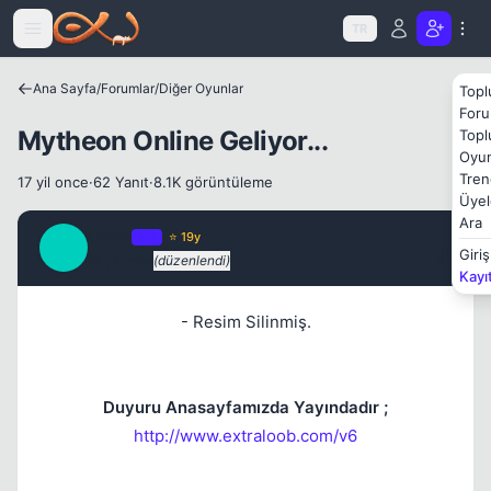
Icerige atla
TR
Kapat
Ana Sayfa
/
Forumlar
/
Diğer Oyunlar
Topl
Foru
Mytheon Online Geliyor...
Topl
Oyun
Tren
17 yil once
·
62 Yanıt
·
8.1K görüntüleme
Üyel
Ara
Leet1
OP
⭐ 19y
L
Giriş
17 yil once
(düzenlendi)
#1
Kayı
- Resim Silinmiş.
Kapat
Duyuru Anasayfamızda Yayındadır ;
http://www.extraloob.com/v6