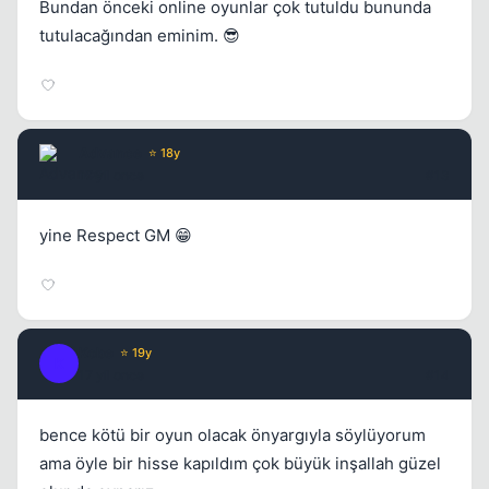
Bundan önceki online oyunlar çok tutuldu bununda
tutulacağından eminim. 😎
Advance
⭐ 18y
17 yil once
#13
yine Respect GM 😁
Kobe
⭐ 19y
K
17 yil once
#14
bence kötü bir oyun olacak önyargıyla söylüyorum
ama öyle bir hisse kapıldım çok büyük inşallah güzel