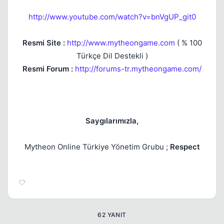
http://www.youtube.com/watch?v=bnVgUP_git0
Resmi Site :
http://www.mytheongame.com
( % 100
Türkçe Dil Destekli )
Resmi Forum :
http://forums-tr.mytheongame.com/
Saygılarımızla,
Mytheon Online Türkiye Yönetim Grubu ;
Respect
62 YANIT