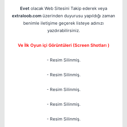
Evet
olacak Web Sitesini Takip ederek veya
extraloob.com
üzerinden duyurusu yapıldığı zaman
benimle iletişime geçerek listeye adınızı
yazdırabilirsiniz.
Ve İlk Oyun içi Görüntüleri (Screen Shotları )
- Resim Silinmiş.
Kapat
- Resim Silinmiş.
- Resim Silinmiş.
- Resim Silinmiş.
- Resim Silinmiş.
Kapat