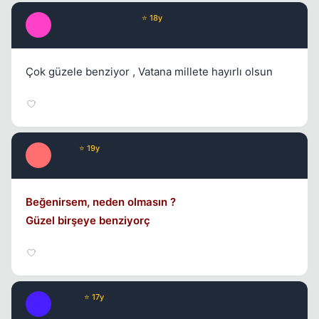
Alexander Mahone
⭐ 18y
A
17 yil once
#4
Çok güzele benziyor , Vatana millete hayırlı olsun
Rhea
⭐ 19y
R
17 yil once
#5
Beğenirsem, neden olmasın ?
Güzel birşeye benziyorç
mania
⭐ 17y
M
17 yil once
#6