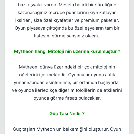
bazı eşyalar vardır. Mesela belirli bir süreliğine
kazanacağınız tecrübe puanlarını ikiye katlayan
Kapat
iksirler , size özel kıyafetler ve premium paketler.
Oyun piyasaya çıktığında bu özel eşyaların tam bir
listesini görme şansınız olacak.
Mytheon hangi Mitoloji nin üzerine kurulmuştur ?
Mytheon, dünya üzerindeki bir çok mitolojinin
öğelerini içermektedir. Oyuncular oyuna antik
Kapat
yunanistandan esinlenilmiş bir ortamda başlıyorlar
ve oyunda ilerledikçe diğer mitolojilerin de etkilerini
oyunda görme fırsatı bulacaklar.
Güç Taşı Nedir ?
Güç taşları Mytheon un belkemiğini oluşturur. Oyun
Kapat