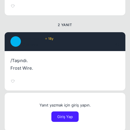
2 YANIT
JawBreaker
⭐ 18y
J
17 yil once
#2
/Taşındı.
Frost Wire.
Yanıt yazmak için giriş yapın.
Giriş Yap