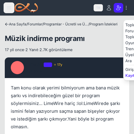
Icerige atla
TR
Kapat
Ana Sayfa
/
Forumlar
/
Programlar - Ücretli ve Ücretsiz Yazılımlar
/
Program İstekleri
Topl
Foru
Müzik indirme programı
Topl
Oyun
Tren
17 yil once
·
2 Yanıt
·
2.7K görüntüleme
Üyel
Ara
Onitsuka
OP
⭐ 17y
O
Giriş
17 yil once
#1
Kayı
Tam konu olarak yerimi bilmiyorum ama bana müzik
şarkı vs indirebileceğim güzel bir program
söylermisiniz... LimeWire hariç :lol:LimeWirede şarkı
ismini felan yazıyorum saçma sapan bişeyler çıkıyor
ve istediğim şarkı çıkmıyor.Yani böyle bi program
olmasın.