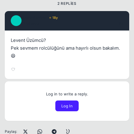
2 REPLIES
AnatoliaFire1
⭐ 18y
A
17 yil once
#2
Levent Üzümcü?
Pek sevmem rolcülüğünü ama hayırlı olsun bakalım.
😄
Log in to write a reply.
Log In
Paylaş: