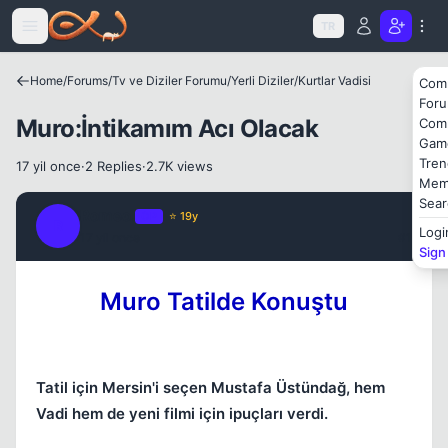
Icerige atla
TR
Home
/
Forums
/
Tv ve Diziler Forumu
/
Yerli Diziler
/
Kurtlar Vadisi
Com
Kapat
For
Muro:İntikamım Acı Olacak
Com
Gam
Tren
17 yil once
·
2 Replies
·
2.7K views
Mem
Sear
Romeo.
OP
⭐ 19y
R
Logi
17 yil once
#1
Sign
Muro Tatilde Konuştu
Kapat
Tatil için Mersin'i seçen Mustafa Üstündağ, hem
Vadi hem de yeni filmi için ipuçları verdi.