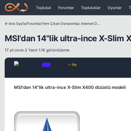
Icerige atla
Topluluk
Forumlar
Topluluklar
Oyunlar
T
Ana Sayfa
/
Forumlar
/
Yeni Çıkan Donanımlar, Internet Dünyası ve Benzer Konular
MSI'dan 14"lik ultra-ince X-Slim
17 yil once
·
2 Yanıt
·
1.1K görüntüleme
Chorus
OP
Yönetici
⭐ 19y
17 yil once
MSI'dan 14"lik ultra-ince X-Slim X400 dizüstü modeli