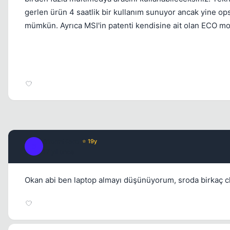
gerlen ürün 4 saatlik bir kullanım sunuyor ancak yine op
mümkün. Ayrıca MSI'in patenti kendisine ait olan ECO mo
StormHero
⭐ 19y
S
17 yil once
Okan abi ben laptop almayı düşünüyorum, sroda birkaç ch