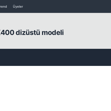
rend
Üyeler
 X400 dizüstü modeli
Kapat