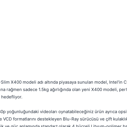
Kapat
 X-Slim X400 modeli adı altında piyasaya sunulan model, Intel'in 
olmasına rağmen sadece 1.5kg ağırlığında olan yeni X400 modeli, p
 hedefliyor.
080p yoğunluğundaki videoları oynatabileceğiniz ürün ayrıca opsi
e VCD formatlarını destekleyen Blu-Ray sürücüsü ve çift kulaklı
ik ve güç anlamında standart olarak 4 hücreli Lityum-polimer bata