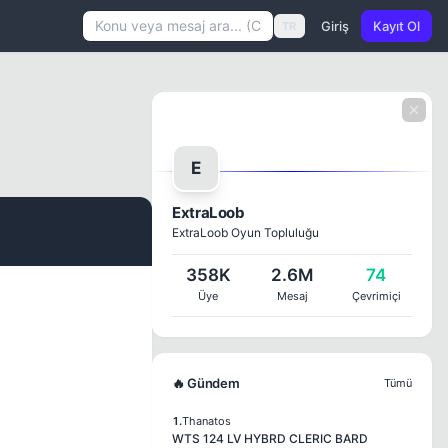
Giriş
Kayıt Ol
TR
E
ExtraLoob
ExtraLoob Oyun Topluluğu
#1
358K
2.6M
74
Üye
Mesaj
Çevrimiçi
🔥 Gündem
Tümü
1.
Thanatos
WTS 124 LV HYBRD CLERIC BARD