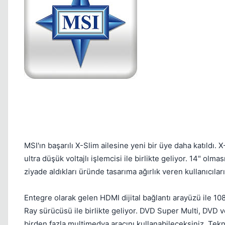
MSI'ın başarılı X-Slim ailesine yeni bir üye daha katıldı.
ultra düşük voltajlı işlemcisi ile birlikte geliyor. 14" 
ziyade aldıkları üründe tasarıma ağırlık veren kullanıcıları
Entegre olarak gelen HDMI dijital bağlantı arayüzü ile 1
Ray sürücüsü ile birlikte geliyor. DVD Super Multi, DVD v
birden fazla multimedya aracını kullanabileceksiniz. Tekn