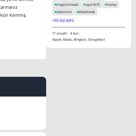
magictornado
ugur1975
Hurley
ıkarmanız
deportivo
altanburak
kün kılınmış.
+45 kişi daha
17
misafir
·
4
bot
Apple, Baidu, Bingbot, Googlebot
#2