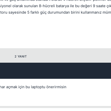
siyonel olarak sunulan 8-hücreli batarya ile bu değeri 9 saate ç
toru sayesinde 5 farklı güç durumundan birini kullanmanız müm
💎
Mevcut reputation puanın
-
Bounty miktarı
2 YANIT
Kalıcı
1 gün
3 gün
7 gün
30 gün
1 ile 5000 arasında reputation puanı
Bu kullanıcının son içeriğini de sil
Kalış süresi
Spam hesabını hızlıca temizlemek için işaretleyin.
İptal
İptal
Konuyu Sil
İptal
Konuyu Taşı
ar açmak için bu laptoptu önerirmisin
İptal
Bounty Koy