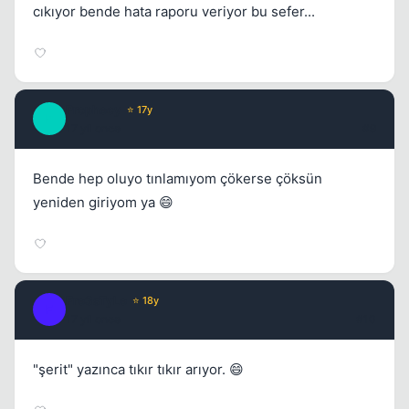
cıkıyor bende hata raporu veriyor bu sefer...
Prophecy
⭐ 17y
P
17 yil once
#9
Bende hep oluyo tınlamıyom çökerse çöksün
yeniden giriyom ya 😄
Fre3sTyLe
⭐ 18y
F
17 yil once
#10
"şerit" yazınca tıkır tıkır arıyor. 😄