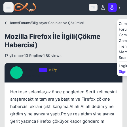
Kapat
Icerige atla
TR
Home
/
Forums
/
Bilgisayar Sorunları ve Çözümleri
Com
For
Mozilla Firefox İle İlgili(Çökme
Com
Gam
Habercisi)
Tren
Mem
17 yil once
·
13 Replies
·
1.8K views
Sear
Kapat
Logi
ghost12
OP
⭐ 17y
Sign
G
17 yil once
#1
Herkese selamlar,az önce googleden Şerit kelimesini
araştıracaktım tam ara ya baştım ve Firefox çökme
habercisi ekranı çıktı karşıma.Allah Allah dedim yine
Kapat
girdim yine aynısını yaptı.Pc ye res atdım yine aynısı
Şerit yazınca Firefox çöküyor.Rapor gönderdim