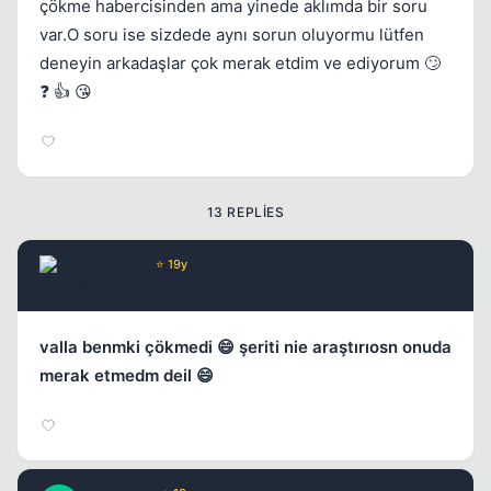
çökme habercisinden ama yinede aklımda bir soru
var.O soru ise sizdede aynı sorun oluyormu lütfen
deneyin arkadaşlar çok merak etdim ve ediyorum 🙄
❓ 👍 😘
Kapat
13 REPLIES
TheMyth_
⭐ 19y
17 yil once
#2
valla benmki çökmedi 😄 şeriti nie araştırıosn onuda
merak etmedm deil 😄
Kapat