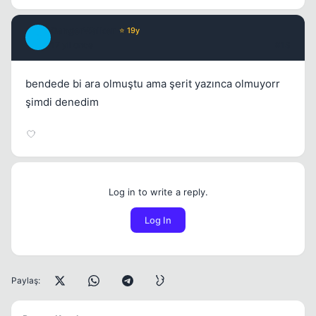
DangerWalker
⭐ 19y
D
17 yil once
#13
bendede bi ara olmuştu ama şerit yazınca olmuyorr
şimdi denedim
Log in to write a reply.
Log In
Paylaş: