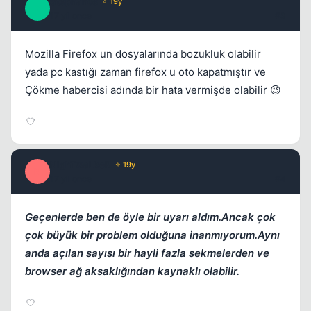
Stephanos
⭐ 19y
S
17 yil once
#3
Mozilla Firefox un dosyalarında bozukluk olabilir
yada pc kastığı zaman firefox u oto kapatmıştır ve
Çökme habercisi adında bir hata vermişde olabilir 😉
Kapat
NighTwaLkeR
⭐ 19y
N
17 yil once
#4
Geçenlerde ben de öyle bir uyarı aldım.Ancak çok
çok büyük bir problem olduğuna inanmıyorum.Aynı
anda açılan sayısı bir hayli fazla sekmelerden ve
browser ağ aksaklığından kaynaklı olabilir.