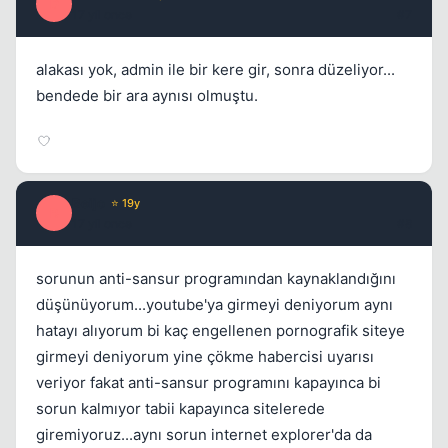
D
17 yil once
#7
alakası yok, admin ile bir kere gir, sonra düzeliyor...
bendede bir ara aynısı olmuştu.
Beijo
⭐ 19y
B
17 yil once
#8
sorunun anti-sansur programından kaynaklandığını
düşünüyorum...youtube'ya girmeyi deniyorum aynı
hatayı alıyorum bi kaç engellenen pornografik siteye
girmeyi deniyorum yine çökme habercisi uyarısı
veriyor fakat anti-sansur programını kapayınca bi
sorun kalmıyor tabii kapayınca sitelerede
giremiyoruz...aynı sorun internet explorer'da da