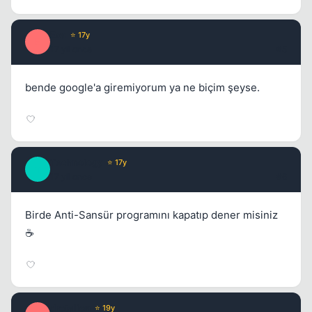
Exa
⭐ 17y
E
17 yil once
#5
bende google'a giremiyorum ya ne biçim şeyse.
Technology
⭐ 17y
T
17 yil once
#6
Birde Anti-Sansür programını kapatıp dener misiniz
☕
drotalion
⭐ 19y