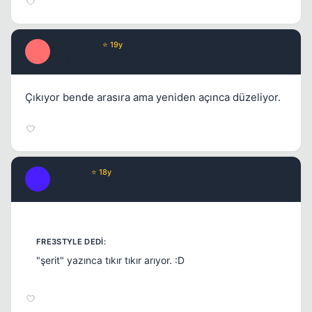
Misproject
⭐ 19y
M
17 yil once
#11
Çıkıyor bende arasıra ama yeniden açınca düzeliyor.
Achilles
⭐ 18y
A
17 yil once
#12
"şerit" yazınca tıkır tıkır arıyor. :D