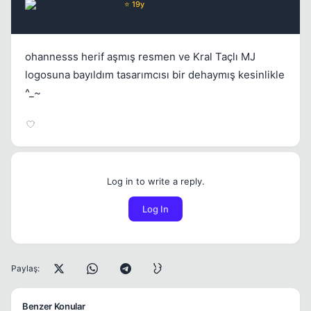
Chorus
Yönetici
⭐ 19y
16 yil once
#11
ohannesss herif aşmış resmen ve Kral Taçlı MJ
logosuna bayıldım tasarımcısı bir dehaymış kesinlikle
^_~
Log in to write a reply.
Log In
Paylaş:
Benzer Konular