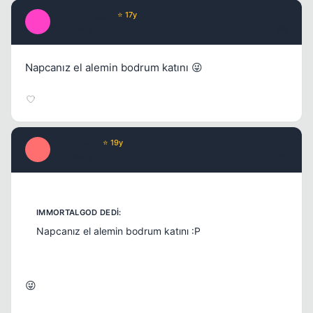
ImmorTaLGoD
⭐ 17y
I
17 yil once
#6
Napcanız el alemin bodrum katını 😜
Misproject
⭐ 19y
M
17 yil once
#7
Napcanız el alemin bodrum katını :P
😜