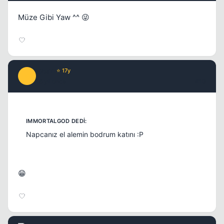
Müze Gibi Yaw ^^ 😜
WosT
⭐ 17y
W
16 yil once
#10
Napcanız el alemin bodrum katını :P
😁