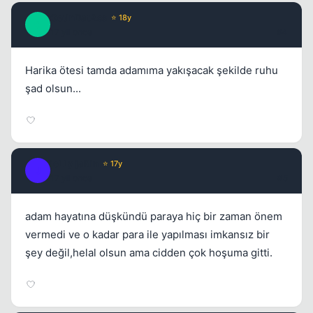
GetInDatAss
⭐ 18y
G
17 yil once
#4
Harika ötesi tamda adamıma yakışacak şekilde ruhu
şad olsun...
joLLy jaRin
⭐ 17y
J
17 yil once
#5
adam hayatına düşkündü paraya hiç bir zaman önem
vermedi ve o kadar para ile yapılması imkansız bir
şey değil,helal olsun ama cidden çok hoşuma gitti.