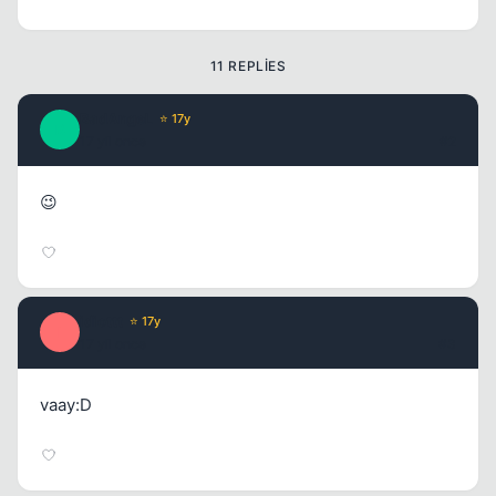
11 REPLIES
BadAngeL
⭐ 17y
B
17 yil once
#2
Kapat
😉
idiottt
⭐ 17y
I
17 yil once
#3
vaay:D
Kapat