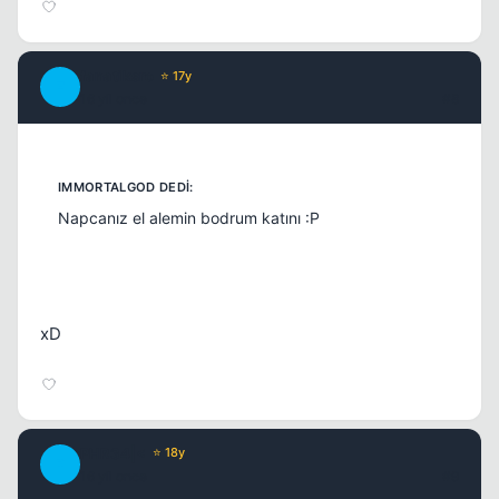
fanatiksro
⭐ 17y
F
16 yil once
#8
Napcanız el alemin bodrum katını :P
xD
PHR34|<
⭐ 18y
P
16 yil once
#9