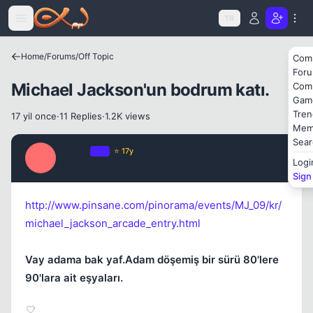
Icerige atla
TR
Home
/
Forums
/
Off Topic
Com
For
Michael Jackson'un bodrum katı.
Com
Kapat
Gam
Tren
17 yil once
·
11 Replies
·
1.2K views
Mem
Sear
Sensei
OP
⭐ 17y
S
Logi
17 yil once
#1
Sign
http://www.pinsane.com/pinorama/events/MJ_09/kr/
Kapat
michael_jackson_arcade_entry.html
Vay adama bak yaf.Adam döşemiş bir sürü 80'lere
90'lara ait eşyaları.