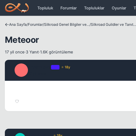
Icerige atla
Topluluk
Forumlar
Topluluklar
Oyunlar
T
Ana Sayfa
/
Forumlar
/
Silkroad Genel Bilgiler ve Update Bilgileri
/
Silkroad Guildler ve Tanıtım
Meteoor
17 yil once
·
3 Yanıt
·
1.6K görüntüleme
FrostNova
OP
⭐ 18y
F
17 yil once
AnatoliaFire1
⭐ 18y