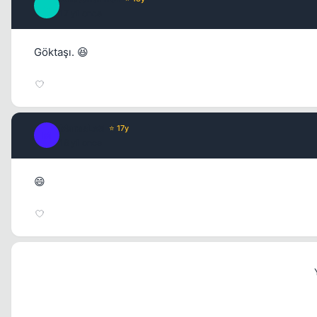
A
17 yil once
Göktaşı. 😆
MarasLe3
⭐ 17y
M
16 yil once
😄