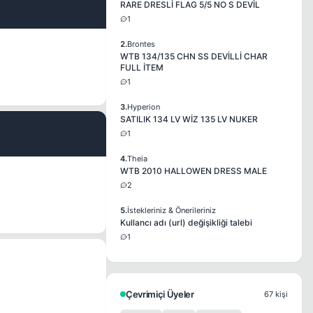
RARE DRESLİ FLAG 5/5 NO S DEVİL
#2
1
2.
Brontes
WTB 134/135 CHN SS DEVİLLİ CHAR
FULL İTEM
1
3.
Hyperion
SATILIK 134 LV WİZ 135 LV NUKER
1
#3
4.
Theia
WTB 2010 HALLOWEN DRESS MALE
2
5.
İstekleriniz & Önerileriniz
Kullancı adı (url) değişikliği talebi
1
Çevrimiçi Üyeler
67 kişi