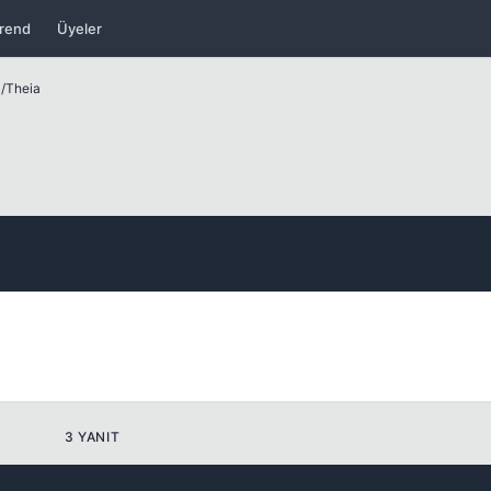
rend
Üyeler
ları
/
Theia
Kapat
Kapat
3 YANIT