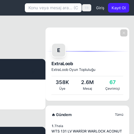
Giriş
Kayıt Ol
TR
E
ExtraLoob
ExtraLoob Oyun Topluluğu
#1
358K
2.6M
67
Üye
Mesaj
Çevrimiçi
🔥 Gündem
Tümü
1.
Theia
WTS 131 LV WARİOR WARLOCK ACONUT