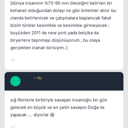
[dünya insanının %70-90 ının öleceğini belirten bir
kehanet olduğundan dolayı ne gibi önlemler alınır bu
clanda belirlenicek ve çalışmalara başlanıcak fakat
bizim türkler kesinlikle ve kesinlikle girmeyecek ;
buyüzden 2011 de new york yada belçika da
biryerlere taşınmayı düşünüyorum ; bu olaya
gerçekten inanan birisiyim..]
Baha i
⭐ 18y
B
17 yil once
#6
sığ fikirlerle birbiriyle savaşan insanoğlu bir gün
gelecek en büyük ve en çetin savaşını Doğa ile
yapacak .... diyorlar 😄