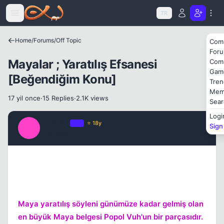
Icerige atla
TR
Kapat
Home
/
Forums
/
Off Topic
Com
For
Mayalar ; Yaratılış Efsanesi
Com
Gam
[Beğendiğim Konu]
Tren
Mem
17 yil once
·
15 Replies
·
2.1K views
Sear
Logi
Castiela
OP
⭐ 18y
Sign
C
17 yil once
#1
Maya yaratılış söyleni günümüze kadar gelmiş olan
en büyük Maya belgesi Popol Vuh'un bir parçasıdır.