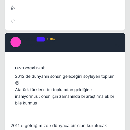
👍
Castiela
OP
⭐ 18y
C
17 yil once
#5
2012 de dünyanın sonun geleceğini söyleyen toplum
😄
Atatürk türklerin bu toplumdan geldiğine
inanıyormus : onun için zamanında bi araştırma ekibi
bile kurmus
2011 e geldiğimizde dünyaca bir clan kurulucak