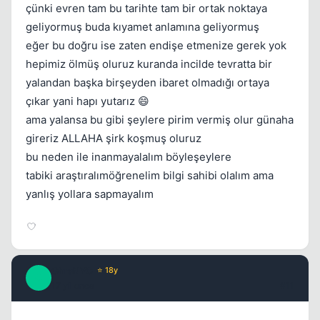
çünki evren tam bu tarihte tam bir ortak noktaya
geliyormuş buda kıyamet anlamına geliyormuş
eğer bu doğru ise zaten endişe etmenize gerek yok
hepimiz ölmüş oluruz kuranda incilde tevratta bir
yalandan başka birşeyden ibaret olmadığı ortaya
çıkar yani hapı yutarız 😄
ama yalansa bu gibi şeylere pirim vermiş olur günaha
gireriz ALLAHA şirk koşmuş oluruz
bu neden ile inanmayalalım böyleşeylere
tabiki araştıralımöğrenelim bilgi sahibi olalım ama
yanlış yollara sapmayalım
ChrsNYC
⭐ 18y
C
17 yil once
#11