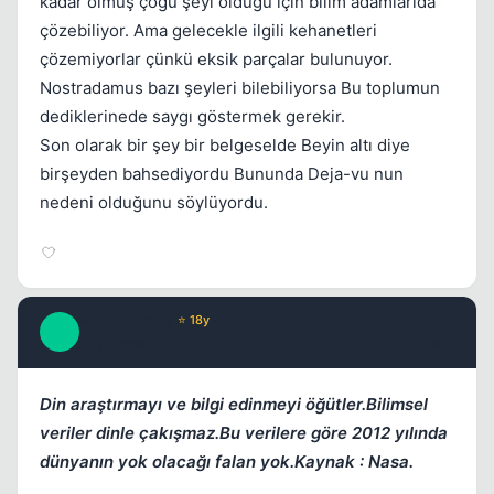
kadar olmuş çoğu şeyi olduğu için bilim adamlarıda
çözebiliyor. Ama gelecekle ilgili kehanetleri
çözemiyorlar çünkü eksik parçalar bulunuyor.
Nostradamus bazı şeyleri bilebiliyorsa Bu toplumun
dediklerinede saygı göstermek gerekir.
Son olarak bir şey bir belgeselde Beyin altı diye
birşeyden bahsediyordu Bununda Deja-vu nun
nedeni olduğunu söylüyordu.
Winterspring
⭐ 18y
W
17 yil once
#13
Din araştırmayı ve bilgi edinmeyi öğütler.Bilimsel
veriler dinle çakışmaz.Bu verilere göre 2012 yılında
dünyanın yok olacağı falan yok.Kaynak : Nasa.