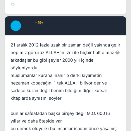
sanita
⭐ 19y
S
17 yil once
#10
21 aralık 2012 fazla uzak bir zaman değil yakında gelir
hepimiz görürüz ALLAH'ın izni ile hiçbir halt olmaz 😄
arkadaşlar bu gibi şeyler 2000 yılı içinde
söyleniyordu
müslümanlar kurana inanır o derki kıyametin
nezaman kopacağını 1 tek ALLAH biliyor der ve
sadece kuran değil benim bildiğim diğer kutsal
kitaplarda aynısını söyler
bunlar safsatadan başka birşey değil M.Ö. 600 lü
yıllar ve daha öteside var
bu demek oluyorki bu insanlar isadan önce yaşamış