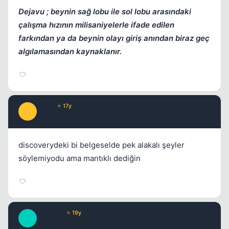
Dejavu ; beynin sağ lobu ile sol lobu arasındaki
çalışma hızının milisaniyelerle ifade edilen
farkından ya da beynin olayı giriş anından biraz geç
algılamasından kaynaklanır.
Cube
⭐ 17y
C
17 yil once
#14
discoverydeki bi belgeselde pek alakalı şeyler
söylemiyodu ama mantıklı dediğin
EmmaW
⭐ 19y
E
17 yil once
#15