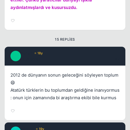
aydınlatmışlardı ve kusursuzdu.
15 REPLIES
Baha i
⭐ 18y
B
17 yil once
#2
2012 de dünyanın sonun geleceğini söyleyen toplum
😄
Atatürk türklerin bu toplumdan geldiğine inanıyormus
: onun için zamanında bi araştırma ekibi bile kurmus
Mirage
⭐ 19y