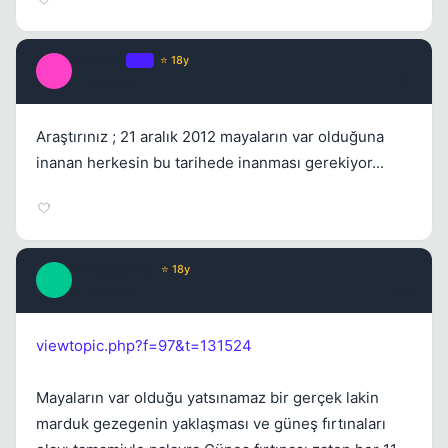
Castiela
OP
⭐ 18y
C
17 yil once
#7
Araştırınız ; 21 aralık 2012 mayaların var olduğuna
inanan herkesin bu tarihede inanması gerekiyor...
Winterspring
⭐ 18y
W
17 yil once
#8
viewtopic.php?f=97&t=131524
Mayaların var olduğu yatsınamaz bir gerçek lakin
marduk gezegenin yaklaşması ve güneş fırtınaları