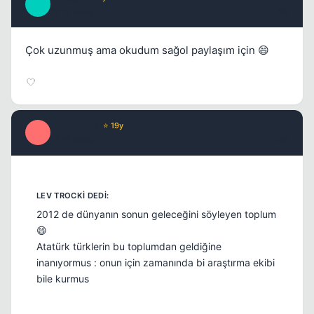
M
17 yil once
#3
Çok uzunmuş ama okudum sağol paylaşım için 😄
Misproject
⭐ 19y
M
17 yil once
#4
2012 de dünyanın sonun geleceğini söyleyen toplum
😄
Atatürk türklerin bu toplumdan geldiğine
inanıyormus : onun için zamanında bi araştırma ekibi
bile kurmus