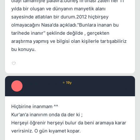
olayı tamamiyle palavra.Güneş fırtınası zaten her 11
yılda bir oluşan ve dünyanın manyetik alanı
sayesinde atlatılan bir durum.2012 hiçbirşey
olmayacağını Nasa'da açıkladı.''Bunlara inanan bu
tarihede inanır'' şeklinde değilde , gerçekten
araştırma yapmış ve bilgisi olan kişilerle tartışabiliriz
bu konuyu.
PolgaraWahrenheit
⭐ 19y
P
17 yil once
#9
Hiçbirine inanmam ^^
Kur'an'a inanırım onda da der ki ;
Herşeyi öğrenir herşeyi bulur da beni aramaya karar
verirsiniz. O gün kıyamet kopar.