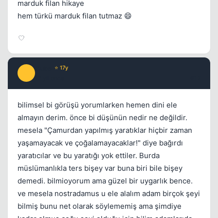
marduk filan hikaye
hem türkü marduk filan tutmaz 😄
Cube
⭐ 17y
C
17 yil once
#12
bilimsel bi görüşü yorumlarken hemen dini ele
almayın derim. önce bi düşünün nedir ne değildir.
mesela "Çamurdan yapılmış yaratıklar hiçbir zaman
yaşamayacak ve çoğalamayacaklar!" diye bağırdı
yaratıcılar ve bu yaratığı yok ettiler. Burda
müslümanlıkla ters bişey var buna biri bile bişey
demedi. bilmioyorum ama güzel bir uygarlık bence.
ve mesela nostradamus u ele alalım adam birçok şeyi
bilmiş bunu net olarak söylememiş ama şimdiye