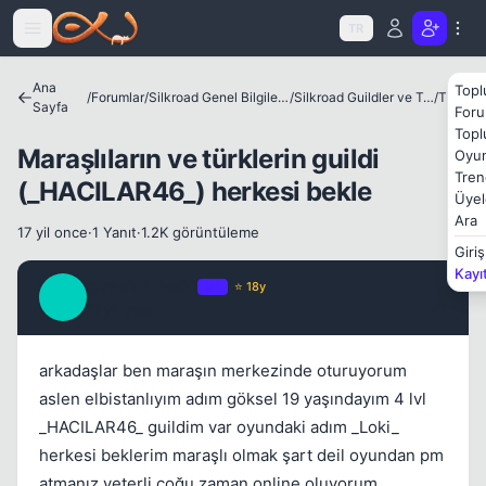
Icerige atla
TR
Ana
Topl
/
Forumlar
/
Silkroad Genel Bilgiler ve Update Bilgileri
/
Silkroad Guildler ve Tanıtımları
/
Theia
Sayfa
Foru
Topl
Maraşlıların ve türklerin guildi
Oyun
Tren
(_HACILAR46_) herkesi bekle
Üyel
Ara
17 yil once
·
1 Yanıt
·
1.2K görüntüleme
Giriş
Kayı
goxeldinho90
OP
⭐ 18y
G
17 yil once
#1
arkadaşlar ben maraşın merkezinde oturuyorum
aslen elbistanlıyım adım göksel 19 yaşındayım 4 lvl
_HACILAR46_ guildim var oyundaki adım _Loki_
herkesi beklerim maraşlı olmak şart deil oyundan pm
atmanız yeterli çoğu zaman online oluyorum