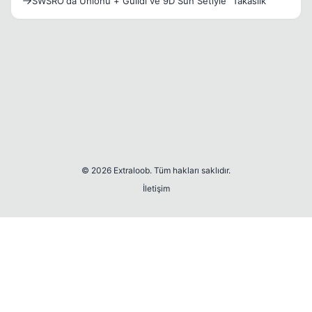
SWSRO'da Unionu + Guildi ve 9D Sun Setiyle "Takaslık"
© 2026 Extraloob. Tüm hakları saklıdır.
İletişim