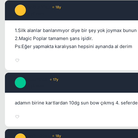
DeViLofKiSs
⭐ 18y
D
17 yil once
1.Silk alanlar banlanmıyor diye bir şey yok joymax bunun 
2.Magic Poplar tamamen şans işidir.
Ps:Eğer yapmakta karalıysan hepsini aynanda al derim
yasor2008
⭐ 17y
Y
17 yil once
adamın birine kartlardan 10dg sun bow çıkmış 4. seferde
DeViLofKiSs
⭐ 18y