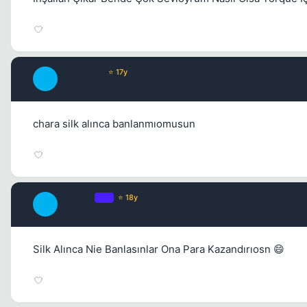
Capt_Jack
⭐ 17y
C
17 yil once
chara silk alınca banlanmıomusun
Metover
OP
⭐ 18y
M
17 yil once
Silk Alınca Nie Banlasınlar Ona Para Kazandırıosn 😄