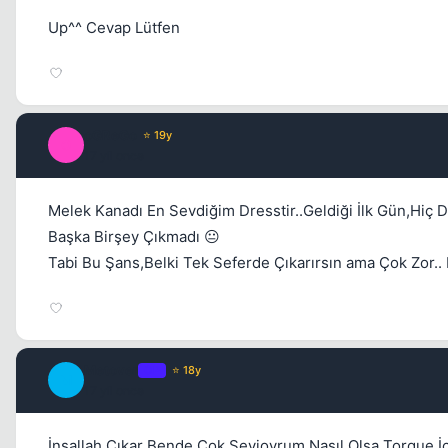
Up^^ Cevap Lütfen
oGReGo
⭐ 19y
O
17 yil once
Melek Kanadı En Sevdiğim Dresstir..Geldiği İlk Gün,Hiç
Başka Birşey Çıkmadı 😐
Tabi Bu Şans,Belki Tek Seferde Çıkarırsın ama Çok Zor..
Metover
OP
⭐ 18y
M
17 yil once
İnşallah Çıkar Bende Çok Sevioyrum Nasıl Olsa Torque İ