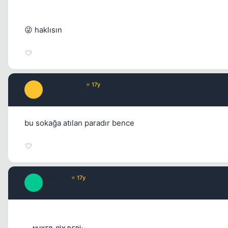
😜 haklısın
CaRPe DieM
⭐ 17y
C
17 yil once
bu sokağa atılan paradır bence
llPixeLll
⭐ 17y
L
17 yil once