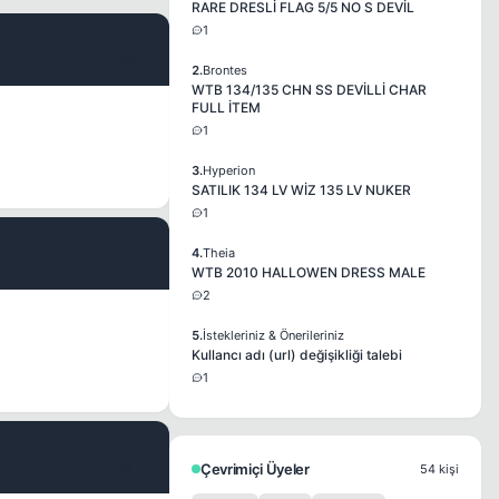
RARE DRESLİ FLAG 5/5 NO S DEVİL
1
#2
2.
Brontes
WTB 134/135 CHN SS DEVİLLİ CHAR
FULL İTEM
1
3.
Hyperion
SATILIK 134 LV WİZ 135 LV NUKER
1
4.
Theia
#3
WTB 2010 HALLOWEN DRESS MALE
2
5.
İstekleriniz & Önerileriniz
Kullancı adı (url) değişikliği talebi
1
#4
Çevrimiçi Üyeler
54 kişi