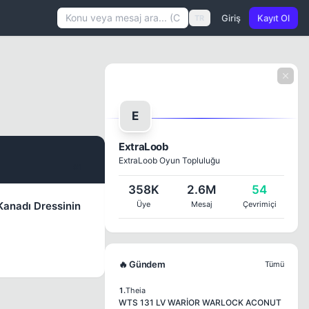
Giriş
Kayıt Ol
TR
E
ExtraLoob
ExtraLoob Oyun Topluluğu
#1
358K
2.6M
54
Kanadı Dressinin
Üye
Mesaj
Çevrimiçi
🔥 Gündem
Tümü
1.
Theia
WTS 131 LV WARİOR WARLOCK ACONUT