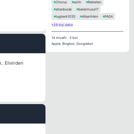
Chorus
asiltr
Rebellen
altanburak
belalimusa17
tugberk1035
AlbertHein
PASA
+29 kişi daha
14
misafir
·
3
bot
Apple, Bingbot, Googlebot
#5
. Elixirden
#6