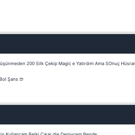
Kapat
 Düşünmeden 200 Silk Çekip Magic e Yatırdım Ama SOnuç Hüsran.
 Bol Şans 🍺
çin Kullancam Belki Çıkar die Deniycem Bende