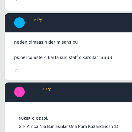
JbS
⭐ 17y
J
17 yil once
neden olmaasın derim sans bu
ps:herculeste 4 karta sun staff cıkardılar :SSSS
Intimate
⭐ 17y
I
17 yil once
Silk Alınca Nie Banlasınlar Ona Para Kazandırıosn :D