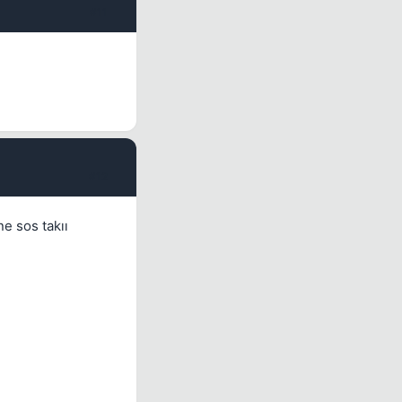
#11
#12
ne sos takıı