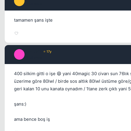
D
17 yil once
tamamen şans işte
FaR_CRY
⭐ 17y
F
17 yil once
400 silkim gitti o işe 😄 yani 40magic 30 civarı sun 76lık
üzerime göre 80lwl / birde sos altlık 80lwl üstüme göre/ge
geri kalan 10 unu kanata oynadım / 1tane zerk çıktı yani 5
şans:)
ama bence boş iş