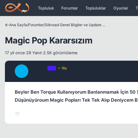
Icerige atla
Topluluk
Forumlar
Topluluklar
Oyunlar
T
Ana Sayfa
/
Forumlar
/
Silkroad Genel Bilgiler ve Update Bilgileri
Magic Pop Kararsızım
17 yil once
·
29 Yanıt
·
2.5K görüntüleme
Metover
OP
⭐ 18y
M
17 yil once
Beyler Ben Torque Kullanıyorum Banlanmamak İçin 50 S
Düşünüyüroum Magic Popları Tek Tek Alıp Deniycem Belk