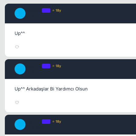
Metover
OP
⭐ 18y
M
17 yil once
Up^^
Metover
OP
⭐ 18y
M
17 yil once
Up^^ Arkadaşlar Bi Yardımcı Olsun
Metover
OP
⭐ 18y
M
17 yil once